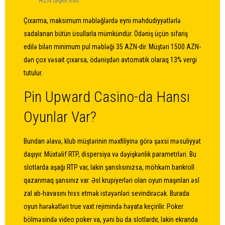
AZN təşkil edir.
Çıxarma, maksimum məbləğlərdə eyni məhdudiyyətlərlə
sadalanan bütün üsullarla mümkündür. Ödəniş üçün sifariş
edilə bilən minimum pul məbləği 35 AZN-dir. Müştəri 1500 AZN-
dən çox vəsait çıxarsa, ödənişdən avtomatik olaraq 13% vergi
tutulur.
Pin Upward Casino-da Hansı
Oyunlar Var?
Bundan əlavə, klub müştərinin məxfiliyinə görə şəxsi məsuliyyət
daşıyır. Müxtəlif RTP, dispersiya və dəyişkənlik parametrləri. Bu
slotlarda aşağı RTP var, lakin şanslısınızsa, möhkəm bankroll
qazanmaq şansınız var. Əsl krupiyerləri olan oyun maşınları əsl
zal ab-havasını hiss etmək istəyənləri sevindirəcək. Burada
oyun hərəkətləri true vaxt rejimində həyata keçirilir. Poker
bölməsində video poker va, yəni bu da slotlardır, lakin ekranda