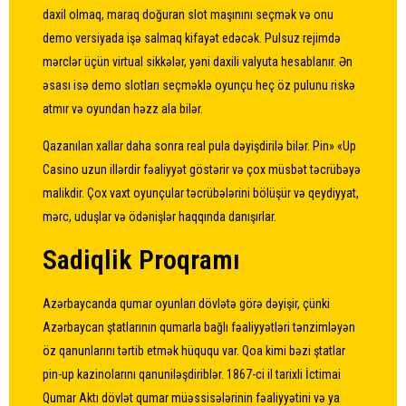
daxil olmaq, maraq doğuran slot maşınını seçmək və onu
demo versiyada işə salmaq kifayət edəcək. Pulsuz rejimdə
mərclər üçün virtual sikkələr, yəni daxili valyuta hesablanır. Ən
əsası isə demo slotları seçməklə oyunçu heç öz pulunu riskə
atmır və oyundan həzz ala bilər.
Qazanılan xallar daha sonra real pula dəyişdirilə bilər. Pin» «Up
Casino uzun illərdir fəaliyyət göstərir və çox müsbət təcrübəyə
malikdir. Çox vaxt oyunçular təcrübələrini bölüşür və qeydiyyat,
mərc, uduşlar və ödənişlər haqqında danışırlar.
Sadiqlik Proqramı
Azərbaycanda qumar oyunları dövlətə görə dəyişir, çünki
Azərbaycan ştatlarının qumarla bağlı fəaliyyətləri tənzimləyən
öz qanunlarını tərtib etmək hüququ var. Qoa kimi bəzi ştatlar
pin-up kazinolarını qanuniləşdiriblər. 1867-ci il tarixli İctimai
Qumar Aktı dövlət qumar müəssisələrinin fəaliyyətini və ya