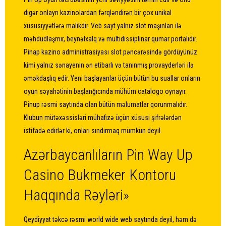
digər onlayn kazinolardan fərqləndirən bir çox unikal
xüsusiyyətlərə malikdir. Veb sayt yalnız slot maşınları ilə
məhdudlaşmır, beynəlxalq və multidissiplinar qumar portalıdır.
Pinap kazino administrasiyası slot pəncərəsində gördüyünüz
kimi yalnız sənayenin ən etibarlı və tanınmış provayderləri ilə
əməkdaşlıq edir. Yeni başlayanlar üçün bütün bu suallar onların
oyun səyahətinin başlanğıcında mühüm catalogo oynayır.
Pinup rəsmi saytında olan bütün məlumatlar qorunmalıdır.
Klubun mütəxəssisləri mühafizə üçün xüsusi şifrələrdən
istifadə edirlər ki, onları sındırmaq mümkün deyil.
Azərbaycanlıların Pin Way Up
Casino Bukmeker Kontoru
Haqqında Rəyləri»
Qeydiyyat təkcə rəsmi world wide web saytında deyil, həm də