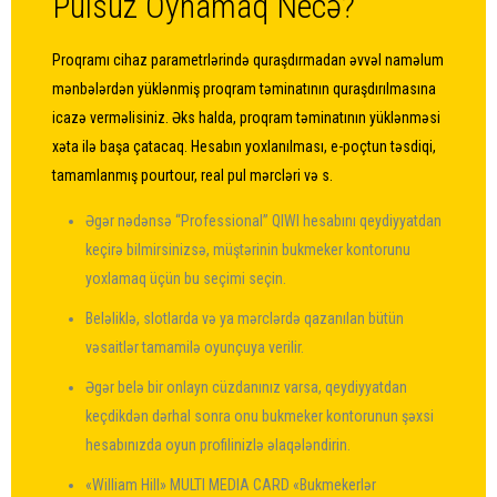
Pulsuz Oynamaq Necə?
Proqramı cihaz parametrlərində quraşdırmadan əvvəl naməlum
mənbələrdən yüklənmiş proqram təminatının quraşdırılmasına
icazə verməlisiniz. Əks halda, proqram təminatının yüklənməsi
xəta ilə başa çatacaq. Hesabın yoxlanılması, e-poçtun təsdiqi,
tamamlanmış pourtour, real pul mərcləri və s.
Əgər nədənsə “Professional” QIWI hesabını qeydiyyatdan
keçirə bilmirsinizsə, müştərinin bukmeker kontorunu
yoxlamaq üçün bu seçimi seçin.
Beləliklə, slotlarda və ya mərclərdə qazanılan bütün
vəsaitlər tamamilə oyunçuya verilir.
Əgər belə bir onlayn cüzdanınız varsa, qeydiyyatdan
keçdikdən dərhal sonra onu bukmeker kontorunun şəxsi
hesabınızda oyun profilinizlə əlaqələndirin.
«William Hill» MULTI MEDIA CARD «Bukmekerlər