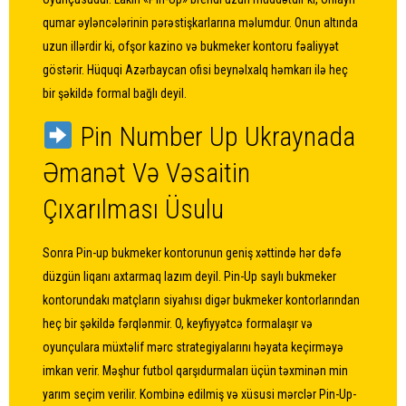
qumar əyləncələrinin pərəstişkarlarına məlumdur. Onun altında
uzun illərdir ki, ofşor kazino və bukmeker kontoru fəaliyyət
göstərir. Hüquqi Azərbaycan ofisi beynəlxalq həmkarı ilə heç
bir şəkildə formal bağlı deyil.
Pin Number Up Ukraynada
Əmanət Və Vəsaitin
Çıxarılması Üsulu
Sonra Pin-up bukmeker kontorunun geniş xəttində hər dəfə
düzgün liqanı axtarmaq lazım deyil. Pin-Up saylı bukmeker
kontorundakı matçların siyahısı digər bukmeker kontorlarından
heç bir şəkildə fərqlənmir. O, keyfiyyətcə formalaşır və
oyunçulara müxtəlif mərc strategiyalarını həyata keçirməyə
imkan verir. Məşhur futbol qarşıdurmaları üçün təxminən min
yarım seçim verilir. Kombinə edilmiş və xüsusi mərclər Pin-Up-