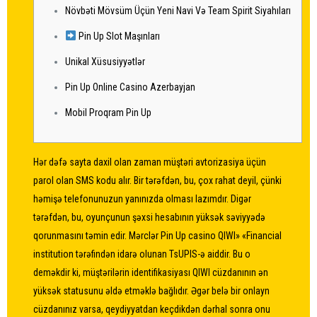
Növbəti Mövsüm Üçün Yeni Navi Və Team Spirit Siyahıları
Pin Up Slot Maşınları
Unikal Xüsusiyyətlər
Pin Up Online Casino Azerbayjan
Mobil Proqram Pin Up
Hər dəfə sayta daxil olan zaman müştəri avtorizasiya üçün
parol olan SMS kodu alır. Bir tərəfdən, bu, çox rahat deyil, çünki
həmişə telefonunuzun yanınızda olması lazımdır. Digər
tərəfdən, bu, oyunçunun şəxsi hesabının yüksək səviyyədə
qorunmasını təmin edir. Mərclər Pin Up casino QIWI» «Financial
institution tərəfindən idarə olunan TsUPIS-ə aiddir. Bu o
deməkdir ki, müştərilərin identifikasiyası QIWI cüzdanının ən
yüksək statusunu əldə etməklə bağlıdır. Əgər belə bir onlayn
cüzdanınız varsa, qeydiyyatdan keçdikdən dərhal sonra onu