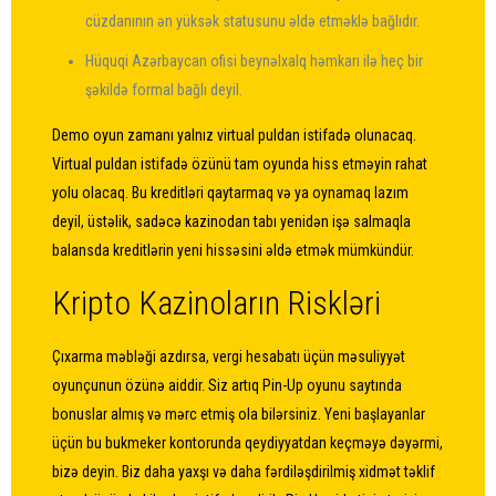
cüzdanının ən yüksək statusunu əldə etməklə bağlıdır.
Hüquqi Azərbaycan ofisi beynəlxalq həmkarı ilə heç bir
şəkildə formal bağlı deyil.
Demo oyun zamanı yalnız virtual puldan istifadə olunacaq.
Virtual puldan istifadə özünü tam oyunda hiss etməyin rahat
yolu olacaq. Bu kreditləri qaytarmaq və ya oynamaq lazım
deyil, üstəlik, sadəcə kazinodan tabı yenidən işə salmaqla
balansda kreditlərin yeni hissəsini əldə etmək mümkündür.
Kripto Kazinoların Riskləri
Çıxarma məbləği azdırsa, vergi hesabatı üçün məsuliyyət
oyunçunun özünə aiddir. Siz artıq Pin-Up oyunu saytında
bonuslar almış və mərc etmiş ola bilərsiniz. Yeni başlayanlar
üçün bu bukmeker kontorunda qeydiyyatdan keçməyə dəyərmi,
bizə deyin. Biz daha yaxşı və daha fərdiləşdirilmiş xidmət təklif