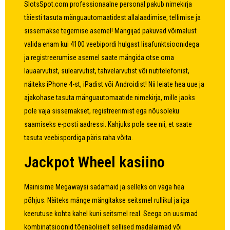
SlotsSpot.com professionaalne personal pakub nimekirja
täiesti tasuta mänguautomaatidest allalaadimise, tellimise ja
sissemakse tegemise asemel! Mängijad pakuvad võimalust
valida enam kui 4100 veebipordi hulgast lisafunktsioonidega
ja registreerumise asemel saate mängida otse oma
lauaarvutist, sülearvutist, tahvelarvutist või nutitelefonist,
näiteks iPhone 4-st, iPadist või Androidist! Nii leiate hea uue ja
ajakohase tasuta mänguautomaatide nimekirja, mille jaoks
pole vaja sissemakset, registreerimist ega nõusoleku
saamiseks e-posti aadressi. Kahjuks pole see nii, et saate
tasuta veebispordiga päris raha võita.
Jackpot Wheel kasiino
Mainisime Megawaysi sadamaid ja selleks on väga hea
põhjus. Näiteks mänge mängitakse seitsmel rullikul ja iga
keerutuse kohta kahel kuni seitsmel real. Seega on uusimad
kombinatsioonid tõenäoliselt sellised madalaimad või