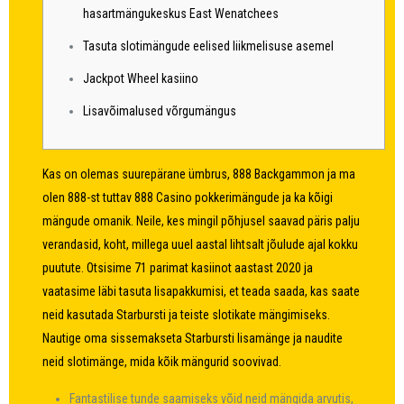
hasartmängukeskus East Wenatchees
Tasuta slotimängude eelised liikmelisuse asemel
Jackpot Wheel kasiino
Lisavõimalused võrgumängus
Kas on olemas suurepärane ümbrus, 888 Backgammon ja ma
olen 888-st tuttav 888 Casino pokkerimängude ja ka kõigi
mängude omanik. Neile, kes mingil põhjusel saavad päris palju
verandasid, koht, millega uuel aastal lihtsalt jõulude ajal kokku
puutute. Otsisime 71 parimat kasiinot aastast 2020 ja
vaatasime läbi tasuta lisapakkumisi, et teada saada, kas saate
neid kasutada Starbursti ja teiste slotikate mängimiseks.
Nautige oma sissemakseta Starbursti lisamänge ja naudite
neid slotimänge, mida kõik mängurid soovivad.
Fantastilise tunde saamiseks võid neid mängida arvutis,