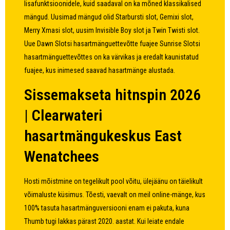
lisafunktsioonidele, kuid saadaval on ka mõned klassikalised
mängud. Uusimad mängud olid Starbursti slot, Gemixi slot,
Merry Xmasi slot, uusim Invisible Boy slot ja Twin Twisti slot.
Uue Dawn Slotsi hasartmänguettevõtte fuajee Sunrise Slotsi
hasartmänguettevõttes on ka värvikas ja eredalt kaunistatud
fuajee, kus inimesed saavad hasartmänge alustada.
Sissemakseta hitnspin 2026
| Clearwateri
hasartmängukeskus East
Wenatchees
Hosti mõistmine on tegelikult pool võitu, ülejäänu on täielikult
võimaluste küsimus. Tõesti, vaevalt on meil online-mänge, kus
100% tasuta hasartmänguversiooni enam ei pakuta, kuna
Thumb tugi lakkas pärast 2020. aastat. Kui leiate endale