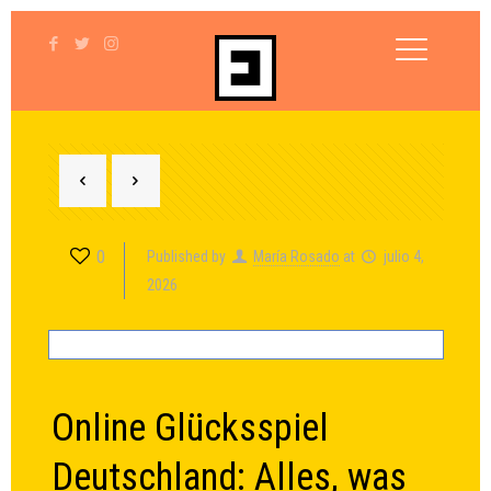
0
Published by
María Rosado
at
julio 4,
2026
Online Glücksspiel
Deutschland: Alles, was