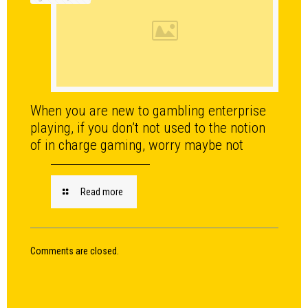
When you are new to gambling enterprise
playing, if you don’t not used to the notion
of in charge gaming, worry maybe not
Read more
Comments are closed.