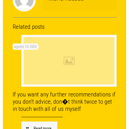
Related posts
agosto 10, 2026
If you want any further recommendations if
you don’t advice, don�t think twice to get
in touch with all of us myself
Read more