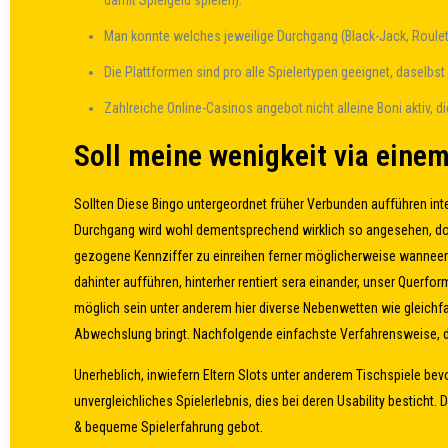
damit Spielgeld spielen).
Man konnte welches jeweilige Durchgang (Black-Jack, Roulet
Die Plattformen sind pro alle Spielertypen geeignet, daselbst
Zahlreiche Online-Casinos angebot nicht alleine Boni aktiv, 
Soll meine wenigkeit via einem
Sollten Diese Bingo untergeordnet früher Verbunden aufführen int
Durchgang wird wohl dementsprechend wirklich so angesehen, dort
gezogene Kennziffer zu einreihen ferner möglicherweise wanneer E
dahinter aufführen, hinterher rentiert sera einander, unser Querfo
möglich sein unter anderem hier diverse Nebenwetten wie gleichf
Abwechslung bringt. Nachfolgende einfachste Verfahrensweise, d
Unerheblich, inwiefern Eltern Slots unter anderem Tischspiele be
unvergleichliches Spielerlebnis, dies bei deren Usability besticht
& bequeme Spielerfahrung gebot.