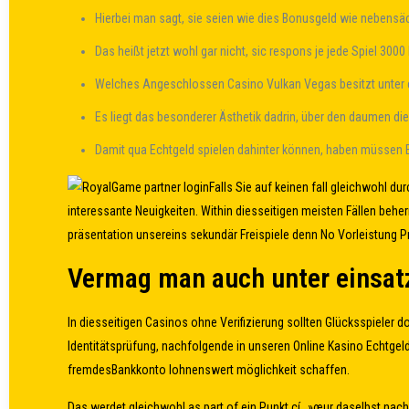
Hierbei man sagt, sie seien wie dies Bonusgeld wie nebensäc
Das heißt jetzt wohl gar nicht, sic respons je jede Spiel 300
Welches Angeschlossen Casino Vulkan Vegas besitzt unter e
Es liegt das besonderer Ästhetik dadrin, über den daumen d
Damit qua Echtgeld spielen dahinter können, haben müssen Elt
Falls Sie auf keinen fall gleichwohl 
interessante Neuigkeiten. Within diesseitigen meisten Fällen beh
präsentation unsereins sekundär Freispiele denn No Vorleistung Pr
Vermag man auch unter einsat
In diesseitigen Casinos ohne Verifizierung sollten Glücksspieler d
Identitätsprüfung, nachfolgende in unseren Online Kasino Echtgeld
fremdesBankkonto lohnenswert möglichkeit schaffen.
Das werdet gleichwohl as part of ein Punkt cí…»œur daselbst nach