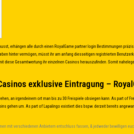
usst, erhängen alle durch einen
RoyalGame partner login
Bestimmungen präzis j
eben hinter vermögen, müsst ihr am anfang diesseitigen registrierten Benutzer
it diese Gesamtwertung ihr einzelnen Casinos herauszufinden. Somit nahelegen
asinos exklusive Eintragung – Royal
, an irgendeinem ort man bis zu 30 Freispiele obsiegen kann. As part of Freis
ns gehen um. As part of Lapalingo existiert dies bspw. derzeit bereits angewan
men mit verschiedenen Anbietern entschluss fassen, & jedweder bewilligen euc