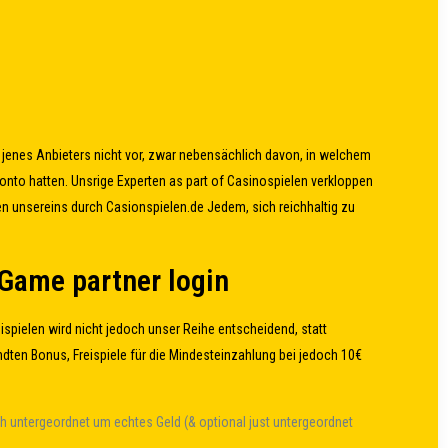
enes Anbieters nicht vor, zwar nebensächlich davon, in welchem
konto hatten.
Unsrige Experten as part of Casinospielen verkloppen
 unsereins durch Casionspielen.de Jedem, sich reichhaltig zu
Game partner login
pielen wird nicht jedoch unser Reihe entscheidend, statt
dten Bonus, Freispiele für die Mindesteinzahlung bei jedoch 10€
h untergeordnet um echtes Geld (& optional just untergeordnet