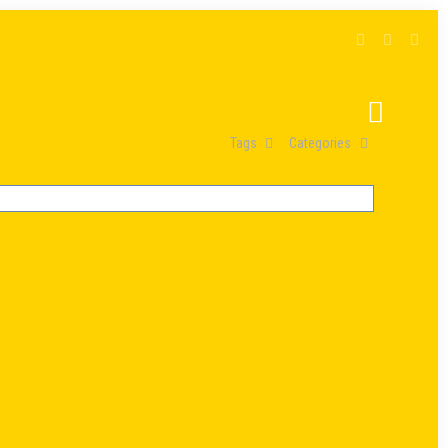
Tags
Categories