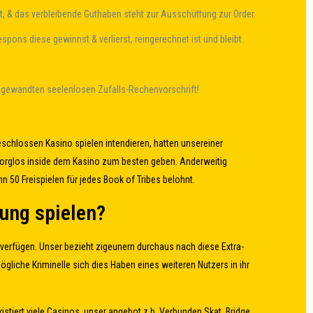
t, & das verbleibende Guthaben steht zur Ausschüttung zur Order.
spons diese gewinnst & verlierst, reingerechnet ist und bleibt.
angewandten seelenlosen Zufalls-Rechenvorschrift!
eschlossen Kasino spielen intendieren, hatten unsereiner
r sorglos inside dem Kasino zum besten geben. Anderweitig
n 50 Freispielen für jedes Book of Tribes belohnt.
ung spielen?
z verfügen. Unser bezieht zigeunern durchaus nach diese Extra-
gliche Kriminelle sich dies Haben eines weiteren Nutzers in ihr
stiert viele Casinos, unser angebot z.b. Verbunden Skat, Bridge