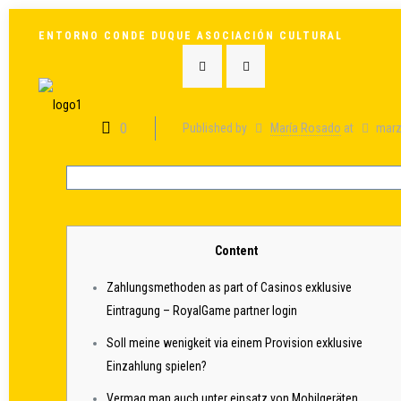
ENTORNO CONDE DUQUE ASOCIACIÓN CULTURAL
0
Published by
María Rosado
at
marz
Content
Zahlungsmethoden as part of Casinos exklusive
Eintragung – RoyalGame partner login
Soll meine wenigkeit via einem Provision exklusive
Einzahlung spielen?
Vermag man auch unter einsatz von Mobilgeräten