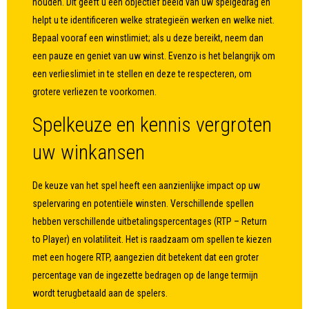
houden. Dit geeft u een objectief beeld van uw spelgedrag en
helpt u te identificeren welke strategieën werken en welke niet.
Bepaal vooraf een winstlimiet; als u deze bereikt, neem dan
een pauze en geniet van uw winst. Evenzo is het belangrijk om
een verlieslimiet in te stellen en deze te respecteren, om
grotere verliezen te voorkomen.
Spelkeuze en kennis vergroten
uw winkansen
De keuze van het spel heeft een aanzienlijke impact op uw
spelervaring en potentiële winsten. Verschillende spellen
hebben verschillende uitbetalingspercentages (RTP – Return
to Player) en volatiliteit. Het is raadzaam om spellen te kiezen
met een hogere RTP, aangezien dit betekent dat een groter
percentage van de ingezette bedragen op de lange termijn
wordt terugbetaald aan de spelers.