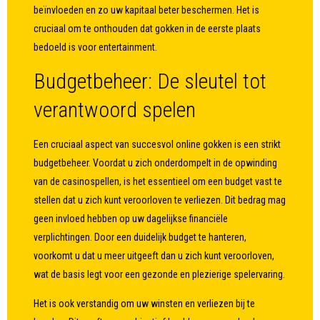
beïnvloeden en zo uw kapitaal beter beschermen. Het is
cruciaal om te onthouden dat gokken in de eerste plaats
bedoeld is voor entertainment.
Budgetbeheer: De sleutel tot
verantwoord spelen
Een cruciaal aspect van succesvol online gokken is een strikt
budgetbeheer. Voordat u zich onderdompelt in de opwinding
van de casinospellen, is het essentieel om een budget vast te
stellen dat u zich kunt veroorloven te verliezen. Dit bedrag mag
geen invloed hebben op uw dagelijkse financiële
verplichtingen. Door een duidelijk budget te hanteren,
voorkomt u dat u meer uitgeeft dan u zich kunt veroorloven,
wat de basis legt voor een gezonde en plezierige spelervaring.
Het is ook verstandig om uw winsten en verliezen bij te