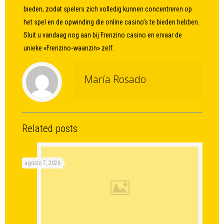
bieden, zodat spelers zich volledig kunnen concentreren op
het spel en de opwinding die online casino’s te bieden hebben.
Sluit u vandaag nog aan bij Frenzino casino en ervaar de
unieke «Frenzino-waanzin» zelf.
María Rosado
Related posts
agosto 7, 2026