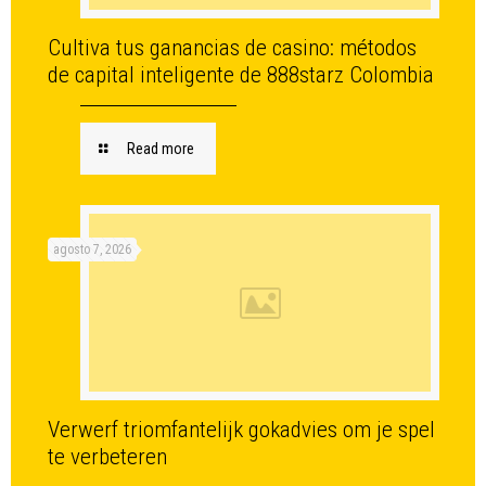
Cultiva tus ganancias de casino: métodos
de capital inteligente de 888starz Colombia
Read more
agosto 7, 2026
Verwerf triomfantelijk gokadvies om je spel
te verbeteren