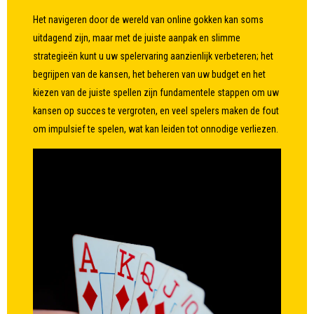
Het navigeren door de wereld van online gokken kan soms
uitdagend zijn, maar met de juiste aanpak en slimme
strategieën kunt u uw spelervaring aanzienlijk verbeteren; het
begrijpen van de kansen, het beheren van uw budget en het
kiezen van de juiste spellen zijn fundamentele stappen om uw
kansen op succes te vergroten, en veel spelers maken de fout
om impulsief te spelen, wat kan leiden tot onnodige verliezen.