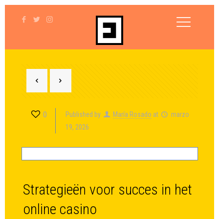
0
Published by
María Rosado
at
marzo
19, 2026
Strategieën voor succes in het
online casino