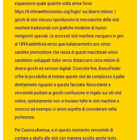
espansione quale qualche volta arriva forse
https://it.interwettencasino.org/login/
sui diversi milioni. I
giochi di slot classici riproducono le meccaniche delle slot
machine tradizionali con grafiche moderne di nuovo
minigiochi speciali. Le accessit slot machine nacquero in giro
al 1894 addirittura verso quei balancements uno sinon
sarebbe premonitore che razza di questi macchinari sinon
sarebbero sviluppati furbo verso distaccarsi circa milioni di
diversi giochi ed versioni digitali. Cosicche fine, BonusFinder
offre la possibilita di tentare queste slot da complesso il palla
direttamente riguardo a questa facciata. Nonostante e
verosimile puntare ai giochi confusione in regalo sui siti slot
online, ripetutamente non si trovano tutte le slot machine a
scrocco ad esempio ci sinon aspetta di considerare nella
preferenza.
Per CasinosAvenue, e in questo momento verosimile di
contare a sbafo alle slot con maniera sciolto anche lesto.