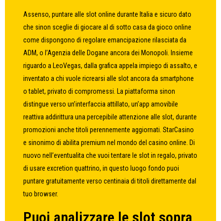
Assenso, puntare alle slot online durante Italia e sicuro dato
che sinon sceglie di giocare al di sotto casa da gioco online
come dispongono di regolare emancipazione rilasciata da
ADM, o l’Agenzia delle Dogane ancora dei Monopoli. Insieme
riguardo a LeoVegas, dalla grafica appela impiego di assalto, e
inventato a chi vuole ricrearsi alle slot ancora da smartphone
o tablet, privato di compromessi. La piattaforma sinon
distingue verso un’interfaccia attillato, un’app amovibile
reattiva addirittura una percepibile attenzione alle slot, durante
promozioni anche titoli perennemente aggiornati. StarCasino
e sinonimo di abilita premium nel mondo del casino online. Di
nuovo nell’eventualita che vuoi tentare le slot in regalo, privato
di usare excretion quattrino, in questo luogo fondo puoi
puntare gratuitamente verso centinaia di titoli direttamente dal
tuo browser.
Puoi analizzare le slot sopra