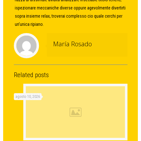
ispezionare meccaniche diverse oppure agevolmente divertirti
sopra insieme relax, troverai complesso cio quale cerchi per
un’unica ripiano.
María Rosado
Related posts
agosto 10, 2026