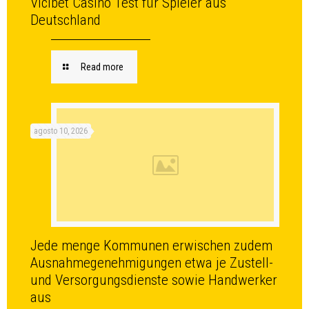
Vicibet Casino Test für Spieler aus
Deutschland
Read more
agosto 10, 2026
Jede menge Kommunen erwischen zudem
Ausnahmegenehmigungen etwa je Zustell-
und Versorgungsdienste sowie Handwerker
aus