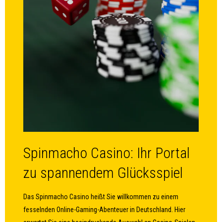
Spinmacho Casino: Ihr Portal
zu spannendem Glücksspiel
Das
Spinmacho
Casino heißt Sie willkommen zu einem
fesselnden Online-Gaming-Abenteuer in Deutschland. Hier