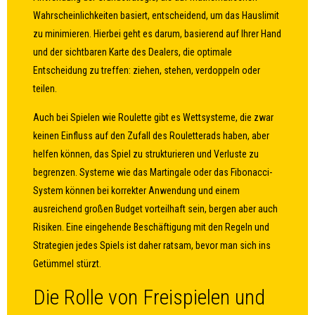
Wahrscheinlichkeiten basiert, entscheidend, um das Hauslimit
zu minimieren. Hierbei geht es darum, basierend auf Ihrer Hand
und der sichtbaren Karte des Dealers, die optimale
Entscheidung zu treffen: ziehen, stehen, verdoppeln oder
teilen.
Auch bei Spielen wie Roulette gibt es Wettsysteme, die zwar
keinen Einfluss auf den Zufall des Rouletterads haben, aber
helfen können, das Spiel zu strukturieren und Verluste zu
begrenzen. Systeme wie das Martingale oder das Fibonacci-
System können bei korrekter Anwendung und einem
ausreichend großen Budget vorteilhaft sein, bergen aber auch
Risiken. Eine eingehende Beschäftigung mit den Regeln und
Strategien jedes Spiels ist daher ratsam, bevor man sich ins
Getümmel stürzt.
Die Rolle von Freispielen und