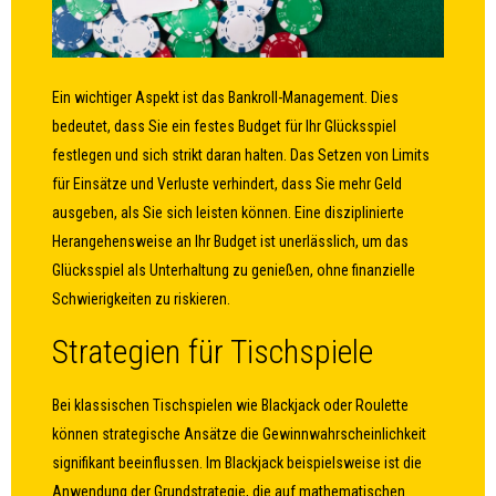
Ein wichtiger Aspekt ist das Bankroll-Management. Dies
bedeutet, dass Sie ein festes Budget für Ihr Glücksspiel
festlegen und sich strikt daran halten. Das Setzen von Limits
für Einsätze und Verluste verhindert, dass Sie mehr Geld
ausgeben, als Sie sich leisten können. Eine disziplinierte
Herangehensweise an Ihr Budget ist unerlässlich, um das
Glücksspiel als Unterhaltung zu genießen, ohne finanzielle
Schwierigkeiten zu riskieren.
Strategien für Tischspiele
Bei klassischen Tischspielen wie Blackjack oder Roulette
können strategische Ansätze die Gewinnwahrscheinlichkeit
signifikant beeinflussen. Im Blackjack beispielsweise ist die
Anwendung der Grundstrategie, die auf mathematischen