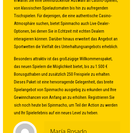
erwartet Sie eine beeindruckende Auswahl an Casino-Spielen,
von klassischen Spielautomaten bis hin zu aufregenden
Tischspielen. Für diejenigen, die eine authentische Casino-
Atmosphäre suchen, bietet Spinmacho auch Live-Dealer-
Optionen, bei denen Sie in Echtzeit mit echten Dealern
interagieren können. Darüber hinaus erweitert das Angebot an
Sportwetten die Vielfalt des Unterhaltungsangebots erheblich.
Besonders attraktiv ist das großzügige Willkommenspaket,
das neuen Spielern die Möglichkeit bietet, bis zu 1.500 €
Bonusguthaben und zusätzlich 250 Freispiele zu erhalten.
Dieses Paket ist eine hervorragende Gelegenheit, das breite
Spielangebot von Spinmacho ausgiebig zu erkunden und Ihre
Gewinnchancen von Anfang an zu erhöhen. Registrieren Sie
sich noch heute bei Spinmacho, um Teil der Action zu werden
und Ihr Spielerlebnis auf ein neues Level zu heben.
María Rosado