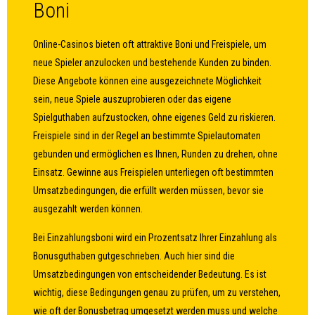
Boni
Online-Casinos bieten oft attraktive Boni und Freispiele, um
neue Spieler anzulocken und bestehende Kunden zu binden.
Diese Angebote können eine ausgezeichnete Möglichkeit
sein, neue Spiele auszuprobieren oder das eigene
Spielguthaben aufzustocken, ohne eigenes Geld zu riskieren.
Freispiele sind in der Regel an bestimmte Spielautomaten
gebunden und ermöglichen es Ihnen, Runden zu drehen, ohne
Einsatz. Gewinne aus Freispielen unterliegen oft bestimmten
Umsatzbedingungen, die erfüllt werden müssen, bevor sie
ausgezahlt werden können.
Bei Einzahlungsboni wird ein Prozentsatz Ihrer Einzahlung als
Bonusguthaben gutgeschrieben. Auch hier sind die
Umsatzbedingungen von entscheidender Bedeutung. Es ist
wichtig, diese Bedingungen genau zu prüfen, um zu verstehen,
wie oft der Bonusbetrag umgesetzt werden muss und welche