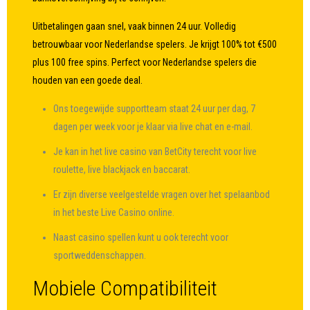
Uitbetalingen gaan snel, vaak binnen 24 uur. Volledig
betrouwbaar voor Nederlandse spelers. Je krijgt 100% tot €500
plus 100 free spins. Perfect voor Nederlandse spelers die
houden van een goede deal.
Ons toegewijde supportteam staat 24 uur per dag, 7
dagen per week voor je klaar via live chat en e-mail.
Je kan in het live casino van BetCity terecht voor live
roulette, live blackjack en baccarat.
Er zijn diverse veelgestelde vragen over het spelaanbod
in het beste Live Casino online.
Naast casino spellen kunt u ook terecht voor
sportweddenschappen.
Mobiele Compatibiliteit