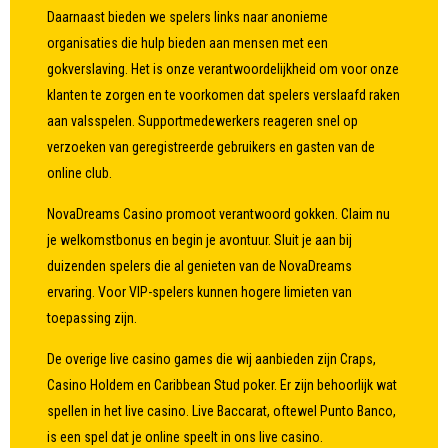
Daarnaast bieden we spelers links naar anonieme
organisaties die hulp bieden aan mensen met een
gokverslaving. Het is onze verantwoordelijkheid om voor onze
klanten te zorgen en te voorkomen dat spelers verslaafd raken
aan valsspelen. Supportmedewerkers reageren snel op
verzoeken van geregistreerde gebruikers en gasten van de
online club.
NovaDreams Casino promoot verantwoord gokken. Claim nu
je welkomstbonus en begin je avontuur. Sluit je aan bij
duizenden spelers die al genieten van de NovaDreams
ervaring. Voor VIP-spelers kunnen hogere limieten van
toepassing zijn.
De overige live casino games die wij aanbieden zijn Craps,
Casino Holdem en Caribbean Stud poker. Er zijn behoorlijk wat
spellen in het live casino. Live Baccarat, oftewel Punto Banco,
is een spel dat je online speelt in ons live casino.