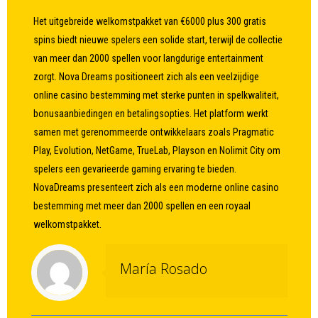
Het uitgebreide welkomstpakket van €6000 plus 300 gratis
spins biedt nieuwe spelers een solide start, terwijl de collectie
van meer dan 2000 spellen voor langdurige entertainment
zorgt. Nova Dreams positioneert zich als een veelzijdige
online casino bestemming met sterke punten in spelkwaliteit,
bonusaanbiedingen en betalingsopties. Het platform werkt
samen met gerenommeerde ontwikkelaars zoals Pragmatic
Play, Evolution, NetGame, TrueLab, Playson en Nolimit City om
spelers een gevarieerde gaming ervaring te bieden.
NovaDreams presenteert zich als een moderne online casino
bestemming met meer dan 2000 spellen en een royaal
welkomstpakket.
María Rosado