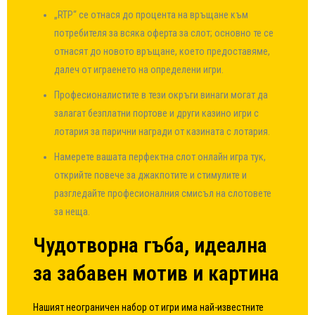
„RTP“ се отнася до процента на връщане към
потребителя за всяка оферта за слот; основно те се
отнасят до новото връщане, което предоставяме,
далеч от играенето на определени игри.
Професионалистите в тези окръги винаги могат да
залагат безплатни портове и други казино игри с
лотария за парични награди от казината с лотария.
Намерете вашата перфектна слот онлайн игра тук,
открийте повече за джакпотите и стимулите и
разгледайте професионалния смисъл на слотовете
за неща.
Чудотворна гъба, идеална
за забавен мотив и картина
Нашият неограничен набор от игри има най-известните