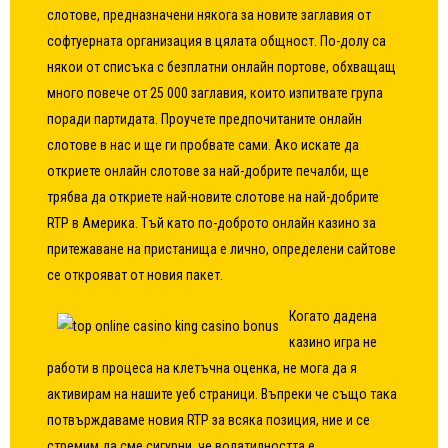
слотове, предназначени някога за новите заглавия от
софтуерната организация в цялата общност. По-долу са
някои от списъка с безплатни онлайн портове, обхващащ
много повече от 25 000 заглавия, които изпитвате група
поради партидата. Проучете предпочитаните онлайн
слотове в нас и ще ги пробвате сами. Ако искате да
откриете онлайн слотове за най-добрите печалби, ще
трябва да откриете най-новите слотове на най-добрите
RTP в Америка. Тъй като по-доброто онлайн казино за
притежаване на пристанища е лично, определени сайтове
се открояват от новия пакет.
Когато дадена
казино игра не
работи в процеса на клетъчна оценка, не мога да я
активирам на нашите уеб страници. Въпреки че също така
потвърждаваме новия RTP за всяка позиция, ние и се
стремим да сме сигурни, че волатилността е