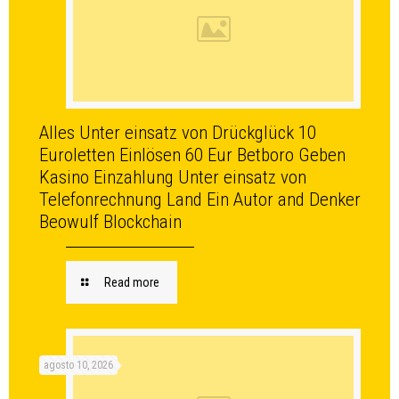
Alles Unter einsatz von Drückglück 10
Euroletten Einlösen 60 Eur Betboro Geben
Kasino Einzahlung Unter einsatz von
Telefonrechnung Land Ein Autor and Denker
Beowulf Blockchain
Read more
agosto 10, 2026