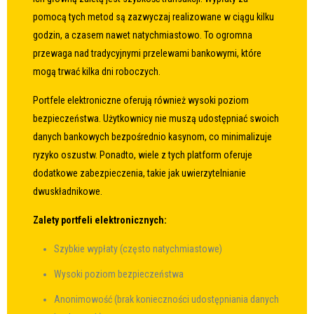
pomocą tych metod są zazwyczaj realizowane w ciągu kilku
godzin, a czasem nawet natychmiastowo. To ogromna
przewaga nad tradycyjnymi przelewami bankowymi, które
mogą trwać kilka dni roboczych.
Portfele elektroniczne oferują również wysoki poziom
bezpieczeństwa. Użytkownicy nie muszą udostępniać swoich
danych bankowych bezpośrednio kasynom, co minimalizuje
ryzyko oszustw. Ponadto, wiele z tych platform oferuje
dodatkowe zabezpieczenia, takie jak uwierzytelnianie
dwuskładnikowe.
Zalety portfeli elektronicznych:
Szybkie wypłaty (często natychmiastowe)
Wysoki poziom bezpieczeństwa
Anonimowość (brak konieczności udostępniania danych