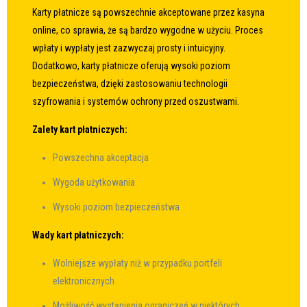
Karty płatnicze są powszechnie akceptowane przez kasyna
online, co sprawia, że są bardzo wygodne w użyciu. Proces
wpłaty i wypłaty jest zazwyczaj prosty i intuicyjny.
Dodatkowo, karty płatnicze oferują wysoki poziom
bezpieczeństwa, dzięki zastosowaniu technologii
szyfrowania i systemów ochrony przed oszustwami.
Zalety kart płatniczych:
Powszechna akceptacja
Wygoda użytkowania
Wysoki poziom bezpieczeństwa
Wady kart płatniczych:
Wolniejsze wypłaty niż w przypadku portfeli
elektronicznych
Możliwość wystąpienia ograniczeń w niektórych