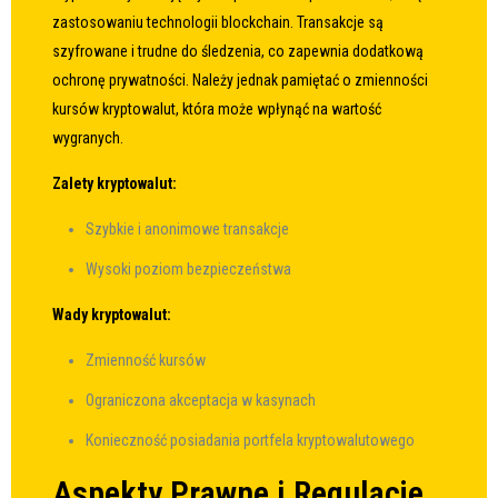
zastosowaniu technologii blockchain. Transakcje są
szyfrowane i trudne do śledzenia, co zapewnia dodatkową
ochronę prywatności. Należy jednak pamiętać o zmienności
kursów kryptowalut, która może wpłynąć na wartość
wygranych.
Zalety kryptowalut:
Szybkie i anonimowe transakcje
Wysoki poziom bezpieczeństwa
Wady kryptowalut:
Zmienność kursów
Ograniczona akceptacja w kasynach
Konieczność posiadania portfela kryptowalutowego
Aspekty Prawne i Regulacje