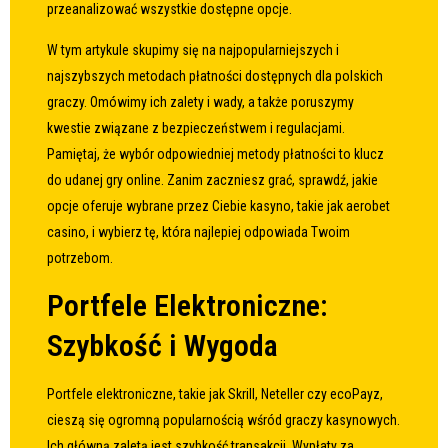
przeanalizować wszystkie dostępne opcje.
W tym artykule skupimy się na najpopularniejszych i
najszybszych metodach płatności dostępnych dla polskich
graczy. Omówimy ich zalety i wady, a także poruszymy
kwestie związane z bezpieczeństwem i regulacjami.
Pamiętaj, że wybór odpowiedniej metody płatności to klucz
do udanej gry online. Zanim zaczniesz grać, sprawdź, jakie
opcje oferuje wybrane przez Ciebie kasyno, takie jak
aerobet
casino
, i wybierz tę, która najlepiej odpowiada Twoim
potrzebom.
Portfele Elektroniczne:
Szybkość i Wygoda
Portfele elektroniczne, takie jak Skrill, Neteller czy ecoPayz,
cieszą się ogromną popularnością wśród graczy kasynowych.
Ich główną zaletą jest szybkość transakcji. Wypłaty za