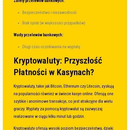
Zalety przelewów bankowych:
Bezpieczeństwo i niezawodność
Brak opłat (w większości przypadków)
Wady przelewów bankowych:
Długi czas oczekiwania na wypłatę
Kryptowaluty: Przyszłość
Płatności w Kasynach?
Kryptowaluty, takie jak Bitcoin, Ethereum czy Litecoin, zyskują
na popularności również w świecie kasyn online. Oferują one
szybkie i anonimowe transakcje, co jest atrakcyjne dla wielu
graczy. Wypłaty za pomocą kryptowalut są zazwyczaj
realizowane w ciągu kilku minut lub godzin.
Kryptowaluty oferują wysoki poziom bezpieczeństwa, dzięki