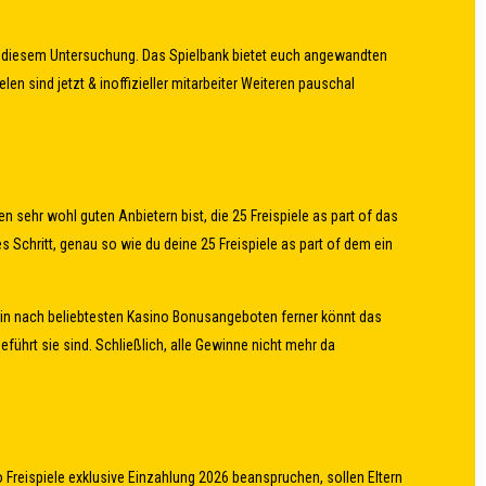
e diesem Untersuchung.
Das Spielbank bietet euch angewandten
en sind jetzt & inoffizieller mitarbeiter Weiteren pauschal
n sehr wohl guten Anbietern bist, die 25 Freispiele as part of das
s Schritt, genau so wie du deine 25 Freispiele as part of dem ein
sein nach beliebtesten Kasino Bonusangeboten ferner könnt das
hrt sie sind. Schließlich, alle Gewinne nicht mehr da
o Freispiele exklusive Einzahlung 2026 beanspruchen, sollen Eltern