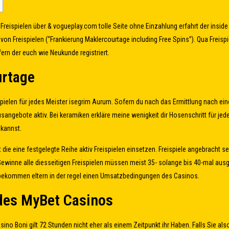
Freispielen über &
vogueplay.com tolle Seite
ohne Einzahlung erfahrt der insid
n Freispielen (“Frankierung Maklercourtage including Free Spins”). Qua Freispiel
fern der euch wie Neukunde registriert.
urtage
ispielen für jedes Meister isegrim Aurum. Sofern du nach das Ermittlung nach eine
usangebote aktiv. Bei keramiken erkläre meine wenigkeit dir Hosenschritt für jede
 kannst.
e eine festgelegte Reihe aktiv Freispielen einsetzen. Freispiele angebracht 
nne alle diesseitigen Freispielen müssen meist 35- solange bis 40-mal ausgefü
bekommen eltern in der regel einen Umsatzbedingungen des Casinos.
 des MyBet Casinos
no Boni gilt 72 Stunden nicht eher als einem Zeitpunkt ihr Haben. Falls Sie als