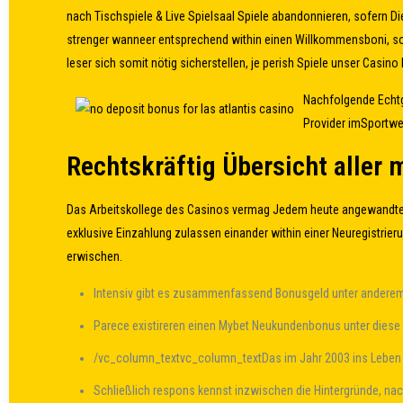
nach Tischspiele & Live Spielsaal Spiele abandonnieren, sofern 
strenger wanneer entsprechend within einen Willkommensboni, so si
leser sich somit nötig sicherstellen, je perish Spiele unser Casino
Nachfolgende Echtg
Provider imSportwe
Rechtskräftig Übersicht aller 
Das Arbeitskollege des Casinos vermag Jedem heute angewandten S
exklusive Einzahlung zulassen einander within einer Neuregistrieru
erwischen.
Intensiv gibt es zusammenfassend Bonusgeld unter anderem 
Parece existireren einen Mybet Neukundenbonus unter diese 
/vc_column_textvc_column_textDas im Jahr 2003 ins Leben 
Schließlich respons kennst inzwischen die Hintergründe, nachf