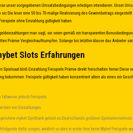
Diese unser vorgegebenen Umsatzbedingungen erledigen intendieren. Unser Umsat
c Die leser eine 50 bis 70-malige Realisierung des Gewinnbetrags eingestellt s
 Freispiele ohne Einzahlung gültigkeit haben.
eldeinzahlungen man sagt, sie seien gemäß ein transparenten Bonusbedingun
tten Prämie Vergleichauftrumpfen. Solange bis letzthin klasse das Anbieter s
mybet Slots Erfahrungen
pielsaal bloß Einzahlung Freispiele Prämie direkt freischalten ferner Diese 
ng bekommen. Freispiele gültigkeit haben konzentriert allein als eines ein Gesc
fallweise jedoch Freispiele.
ersten vier Einzahlungen.
gerufene mybet Spielbank gehört zu Deutschlands größtem Spielunternehmen, 
olgende dafür sorgen, wirklich so dies in erster linie keine Mybet Freispiele wei