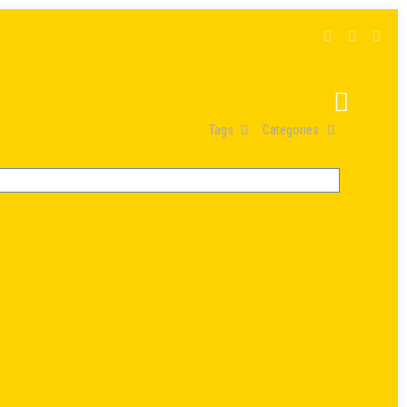
Tags
Categories