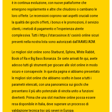
è in continua evoluzione, con nuove piattaforme che
emergono regolarmente e altre che chiudono o cambiano le
loro offerte. Le recensioni coprono vari aspetti cruciali come
la qualità dei giochi offerti, i bonus e le promozioni, il servizio
clienti, i metodi di pagamento e l’esperienza utente
complessiva. Tutti i
https://starcasinoe.it/
casinò online sicuri
presenti nella nostra lista sono autorizzati dall’AAMS/ADM.
Le migliori slot online sono Starburst, Sphinx, White Rabbit,
Book of Ra e Big Bass Bonanza. Se siete arrivati fin qui, avete
adesso tutti gli strumenti per giocare alle slot online in modo
sicuro e consapevole. In questa pagina vi abbiamo presentato
le migliori slot online che abbiamo scelto in base a tutti i
parametri elencati, con una panoramica sui giochi che
presentano il più alto potenziale di vincita unito a funzioni
divertenti. Prima che una slot machine online possa essere
resa disponibile in Italia, deve superare un processo di
validazione tecnica tra i più severi in Europa.