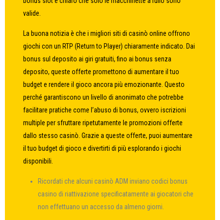
bonus slot è chiaro che solo le macchinette a rullo sono
valide.
La buona notizia è che i migliori siti di casinò online offrono
giochi con un RTP (Return to Player) chiaramente indicato. Dai
bonus sul deposito ai giri gratuiti, fino ai bonus senza
deposito, queste offerte promettono di aumentare il tuo
budget e rendere il gioco ancora più emozionante. Questo
perché garantiscono un livello di anonimato che potrebbe
facilitare pratiche come l’abuso di bonus, ovvero iscrizioni
multiple per sfruttare ripetutamente le promozioni offerte
dallo stesso casinò. Grazie a queste offerte, puoi aumentare
il tuo budget di gioco e divertirti di più esplorando i giochi
disponibili.
Ricordati che alcuni casinò ADM inviano codici bonus
casino di riattivazione specificatamente ai giocatori che
non effettuano un accesso da almeno giorni.