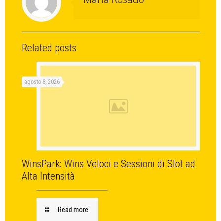
Related posts
agosto 8, 2026
WinsPark: Wins Veloci e Sessioni di Slot ad
Alta Intensità
Read more