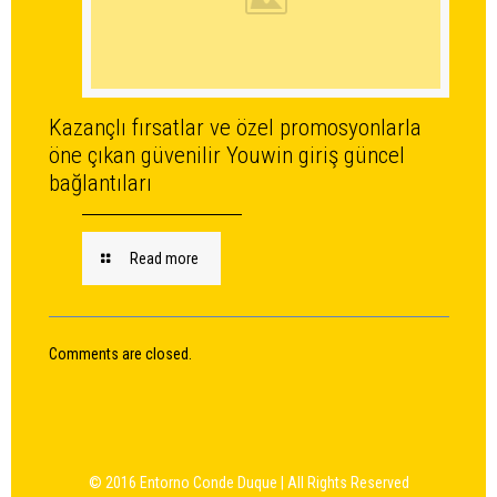
Kazançlı fırsatlar ve özel promosyonlarla
öne çıkan güvenilir Youwin giriş güncel
bağlantıları
Read more
Comments are closed.
© 2016 Entorno Conde Duque | All Rights Reserved