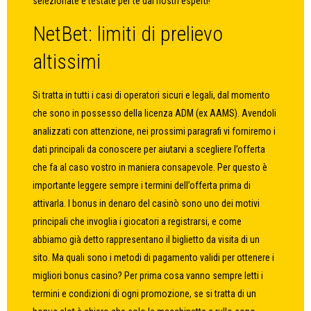
selezionate e testate per te dai nostri esperti!
NetBet: limiti di prelievo
altissimi
Si tratta in tutti i casi di operatori sicuri e legali, dal momento
che sono in possesso della licenza ADM (ex AAMS). Avendoli
analizzati con attenzione, nei prossimi paragrafi vi forniremo i
dati principali da conoscere per aiutarvi a scegliere l’offerta
che fa al caso vostro in maniera consapevole. Per questo è
importante leggere sempre i termini dell’offerta prima di
attivarla. I bonus in denaro del casinò sono uno dei motivi
principali che invoglia i giocatori a registrarsi, e come
abbiamo già detto rappresentano il biglietto da visita di un
sito. Ma quali sono i metodi di pagamento validi per ottenere i
migliori bonus casino? Per prima cosa vanno sempre letti i
termini e condizioni di ogni promozione, se si tratta di un