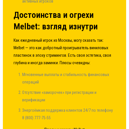
активных игроков
Достоинства и огрехи
Melbet: взгляд изнутри
Как ежедневный игрок из Москвы, могу сказать так:
Melbet — это как добротный проигрыватель виниловых
пластинок в эпоху стримингов. Есть своя эстетика, своя
глубина и иногда заминки. Плюсы очевидны:
Мгновенные выплаты и стабильность финансовых
операций
Отсутствие «заморочек» при регистрации и
верификации
Энергоёмкая поддержка клиентов 24/7 по телефону
8 (800) 777-75-55