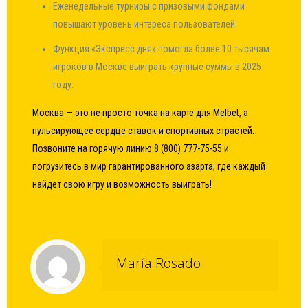
Еженедельные турниры с призовыми фондами
повышают уровень интереса пользователей.
Функция «Экспресс дня» помогла более 10 тысячам
игроков в Москве выиграть крупные суммы в 2025
году.
Москва — это не просто точка на карте для Melbet, а
пульсирующее сердце ставок и спортивных страстей.
Позвоните на горячую линию 8 (800) 777-75-55 и
погрузитесь в мир гарантированного азарта, где каждый
найдет свою игру и возможность выиграть!
María Rosado