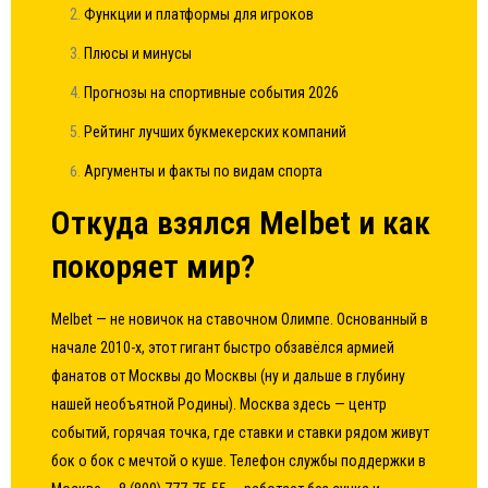
Функции и платформы для игроков
Плюсы и минусы
Прогнозы на спортивные события 2026
Рейтинг лучших букмекерских компаний
Аргументы и факты по видам спорта
Откуда взялся Melbet и как
покоряет мир?
Melbet — не новичок на ставочном Олимпе. Основанный в
начале 2010-х, этот гигант быстро обзавёлся армией
фанатов от Москвы до Москвы (ну и дальше в глубину
нашей необъятной Родины). Москва здесь — центр
событий, горячая точка, где ставки и ставки рядом живут
бок о бок с мечтой о куше. Телефон службы поддержки в