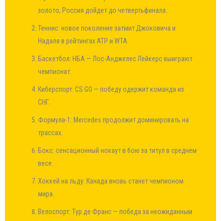
золото, Россия дойдет до четвертьфинала.
Теннис: новое поколение затмит Джоковича и
Надаля в рейтингах ATP и WTA.
Баскетбол: НБА — Лос-Анджелес Лейкерс выиграют
чемпионат.
Киберспорт: CS:GO — победу одержит команда из
СНГ.
Формула-1: Mercedes продолжит доминировать на
трассах.
Бокс: сенсационный нокаут в бою за титул в среднем
весе.
Хоккей на льду: Канада вновь станет чемпионом
мира.
Велоспорт: Тур де Франс — победа за неожиданным