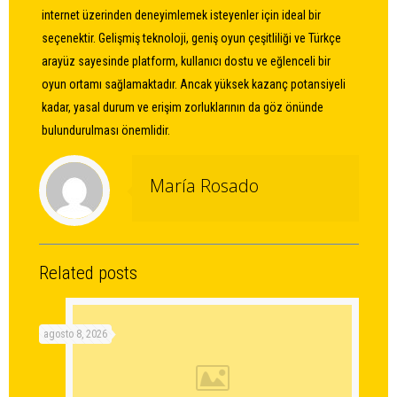
internet üzerinden deneyimlemek isteyenler için ideal bir
seçenektir. Gelişmiş teknoloji, geniş oyun çeşitliliği ve Türkçe
arayüz sayesinde platform, kullanıcı dostu ve eğlenceli bir
oyun ortamı sağlamaktadır. Ancak yüksek kazanç potansiyeli
kadar, yasal durum ve erişim zorluklarının da göz önünde
bulundurulması önemlidir.
María Rosado
Related posts
agosto 8, 2026