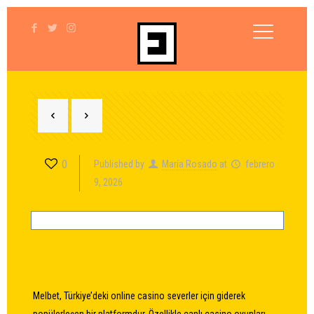
0
Published by
María Rosado
at
febrero
9, 2026
Melbet, Türkiye’deki online casino severler için giderek