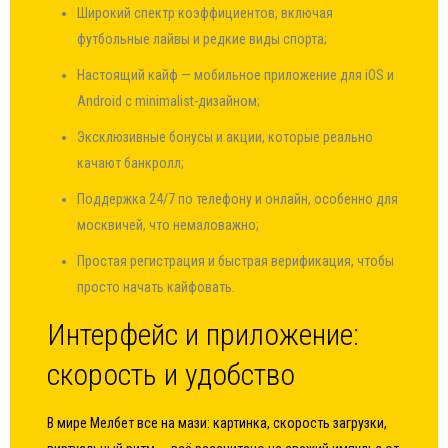
Широкий спектр коэффициентов, включая
футбольные лайвы и редкие виды спорта;
Настоящий кайф — мобильное приложение для iOS и
Android с minimalist-дизайном;
Эксклюзивные бонусы и акции, которые реально
качают банкролл;
Поддержка 24/7 по телефону и онлайн, особенно для
москвичей, что немаловажно;
Простая регистрация и быстрая верификация, чтобы
просто начать кайфовать.
Интерфейс и приложение:
скорость и удобство
В мире Мелбет все на мази: картинка, скорость загрузки,