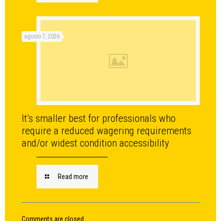
agosto 7, 2026
It’s smaller best for professionals who
require a reduced wagering requirements
and/or widest condition accessibility
Read more
Comments are closed.