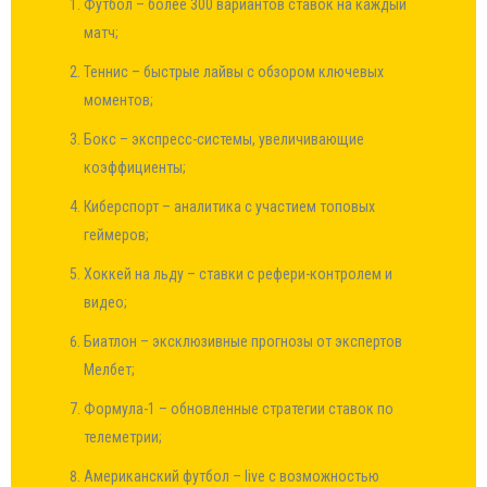
Футбол – более 300 вариантов ставок на каждый
матч;
Теннис – быстрые лайвы с обзором ключевых
моментов;
Бокс – экспресс-системы, увеличивающие
коэффициенты;
Киберспорт – аналитика с участием топовых
геймеров;
Хоккей на льду – ставки с рефери-контролем и
видео;
Биатлон – эксклюзивные прогнозы от экспертов
Мелбет;
Формула-1 – обновленные стратегии ставок по
телеметрии;
Американский футбол – live с возможностью