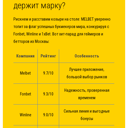
держит марку?
Рискнем и расставим козыри на столе: MELBET уверенно
топит за флаг успешных букмекеров мира, конкурируя с
Fonbet, Winline и 1xBet. Вот хит-парад для геймеров и
бетторов из Москвы:
Компания
Рейтинг
Особенность
Лучшее приложение,
Melbet
9.7/10
большой выбор рынков
Надежность, проверенная
Fonbet
9.3/10
временем
Сильная линия и выгодные
Winline
9.0/10
бонусы