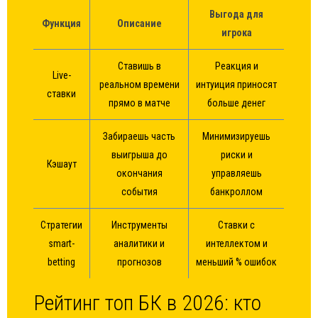
Выгода для
Функция
Описание
игрока
Ставишь в
Реакция и
Live-
реальном времени
интуиция приносят
ставки
прямо в матче
больше денег
Забираешь часть
Минимизируешь
выигрыша до
риски и
Кэшаут
окончания
управляешь
события
банкроллом
Стратегии
Инструменты
Ставки с
smart-
аналитики и
интеллектом и
betting
прогнозов
меньший % ошибок
Рейтинг топ БК в 2026: кто