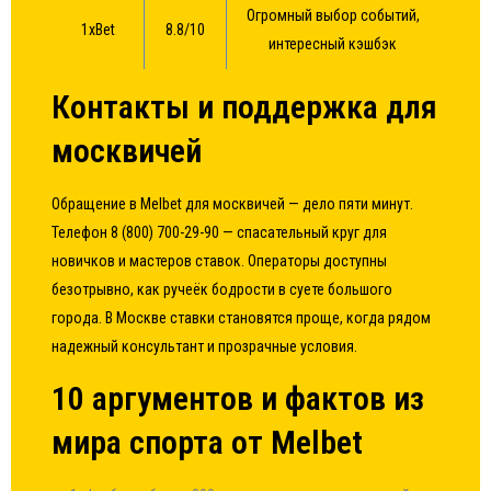
Огромный выбор событий,
1xBet
8.8/10
интересный кэшбэк
Контакты и поддержка для
москвичей
Обращение в Melbet для москвичей — дело пяти минут.
Телефон 8 (800) 700-29-90 — спасательный круг для
новичков и мастеров ставок. Операторы доступны
безотрывно, как ручеёк бодрости в суете большого
города. В Москве ставки становятся проще, когда рядом
надежный консультант и прозрачные условия.
10 аргументов и фактов из
мира спорта от Melbet