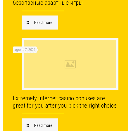
безопасные азартные игры
Read more
agosto 7, 2026
Extremely internet casino bonuses are
great for you after you pick the right choice
Read more