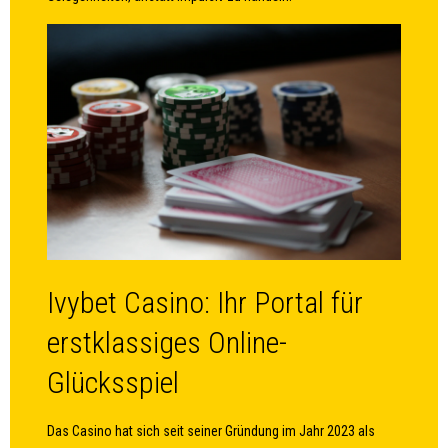
Ivybet Casino: Ihr Portal für
erstklassiges Online-
Glücksspiel
Das Casino hat sich seit seiner Gründung im Jahr 2023 als