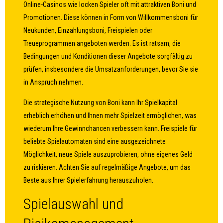
Online-Casinos wie locken Spieler oft mit attraktiven Boni und
Promotionen. Diese können in Form von Willkommensboni für
Neukunden, Einzahlungsboni, Freispielen oder
Treueprogrammen angeboten werden. Es ist ratsam, die
Bedingungen und Konditionen dieser Angebote sorgfältig zu
prüfen, insbesondere die Umsatzanforderungen, bevor Sie sie
in Anspruch nehmen.
Die strategische Nutzung von Boni kann Ihr Spielkapital
erheblich erhöhen und Ihnen mehr Spielzeit ermöglichen, was
wiederum Ihre Gewinnchancen verbessern kann. Freispiele für
beliebte Spielautomaten sind eine ausgezeichnete
Möglichkeit, neue Spiele auszuprobieren, ohne eigenes Geld
zu riskieren. Achten Sie auf regelmäßige Angebote, um das
Beste aus Ihrer Spielerfahrung herauszuholen.
Spielauswahl und