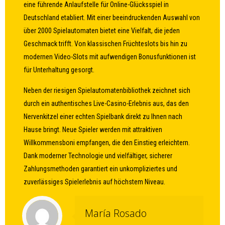
eine führende Anlaufstelle für Online-Glücksspiel in
Deutschland etabliert. Mit einer beeindruckenden Auswahl von
über 2000 Spielautomaten bietet eine Vielfalt, die jeden
Geschmack trifft. Von klassischen Früchteslots bis hin zu
modernen Video-Slots mit aufwendigen Bonusfunktionen ist
für Unterhaltung gesorgt.
Neben der riesigen Spielautomatenbibliothek zeichnet sich
durch ein authentisches Live-Casino-Erlebnis aus, das den
Nervenkitzel einer echten Spielbank direkt zu Ihnen nach
Hause bringt. Neue Spieler werden mit attraktiven
Willkommensboni empfangen, die den Einstieg erleichtern.
Dank moderner Technologie und vielfältiger, sicherer
Zahlungsmethoden garantiert ein unkompliziertes und
zuverlässiges Spielerlebnis auf höchstem Niveau.
María Rosado