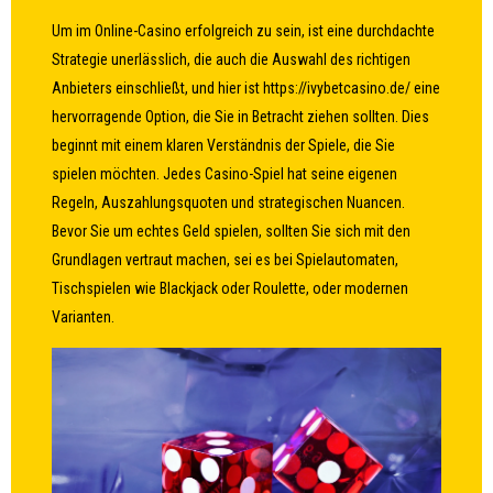
Um im Online-Casino erfolgreich zu sein, ist eine durchdachte
Strategie unerlässlich, die auch die Auswahl des richtigen
Anbieters einschließt, und hier ist
https://ivybetcasino.de/
eine
hervorragende Option, die Sie in Betracht ziehen sollten. Dies
beginnt mit einem klaren Verständnis der Spiele, die Sie
spielen möchten. Jedes Casino-Spiel hat seine eigenen
Regeln, Auszahlungsquoten und strategischen Nuancen.
Bevor Sie um echtes Geld spielen, sollten Sie sich mit den
Grundlagen vertraut machen, sei es bei Spielautomaten,
Tischspielen wie Blackjack oder Roulette, oder modernen
Varianten.