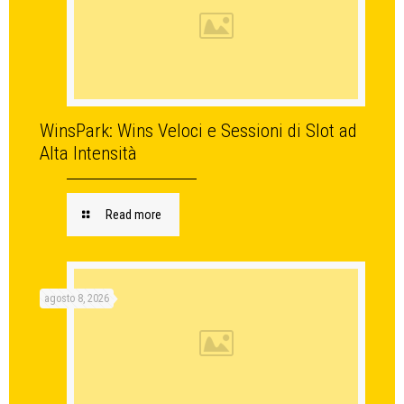
WinsPark: Wins Veloci e Sessioni di Slot ad
Alta Intensità
Read more
agosto 8, 2026