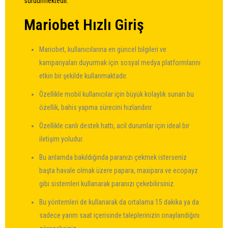
sürdürmektedir.
Mariobet Hızlı Giriş
Mariobet, kullanıcılarına en güncel bilgileri ve
kampanyaları duyurmak için sosyal medya platformlarını
etkin bir şekilde kullanmaktadır.
Özellikle mobil kullanıcılar için büyük kolaylık sunan bu
özellik, bahis yapma sürecini hızlandırır.
Özellikle canlı destek hattı, acil durumlar için ideal bir
iletişim yoludur.
Bu anlamda bakıldığında paranızı çekmek isterseniz
başta havale olmak üzere papara, maxipara ve ecopayz
gibi sistemleri kullanarak paranızı çekebilirsiniz.
Bu yöntemleri de kullanarak da ortalama 15 dakika ya da
sadece yarım saat içerisinde taleplerinizin onaylandığını