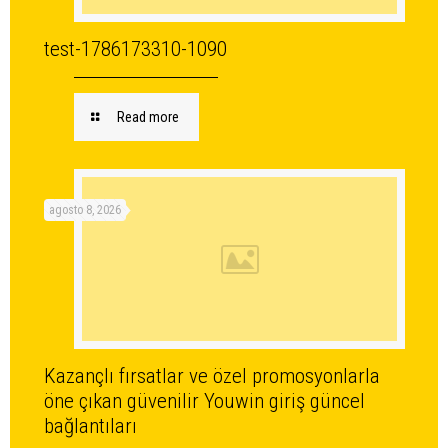
test-1786173310-1090
Read more
agosto 8, 2026
Kazançlı fırsatlar ve özel promosyonlarla
öne çıkan güvenilir Youwin giriş güncel
bağlantıları