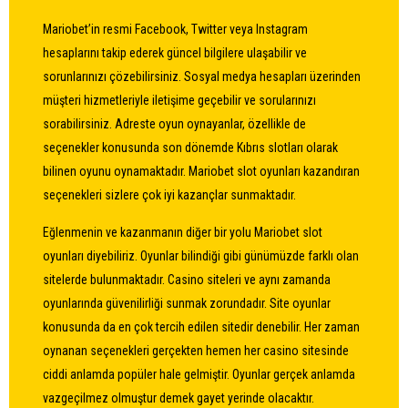
Mariobet’in resmi Facebook, Twitter veya Instagram
hesaplarını takip ederek güncel bilgilere ulaşabilir ve
sorunlarınızı çözebilirsiniz. Sosyal medya hesapları üzerinden
müşteri hizmetleriyle iletişime geçebilir ve sorularınızı
sorabilirsiniz. Adreste oyun oynayanlar, özellikle de
seçenekler konusunda son dönemde Kıbrıs slotları olarak
bilinen oyunu oynamaktadır. Mariobet slot oyunları kazandıran
seçenekleri sizlere çok iyi kazançlar sunmaktadır.
Eğlenmenin ve kazanmanın diğer bir yolu Mariobet slot
oyunları diyebiliriz. Oyunlar bilindiği gibi günümüzde farklı olan
sitelerde bulunmaktadır. Casino siteleri ve aynı zamanda
oyunlarında güvenilirliği sunmak zorundadır. Site oyunlar
konusunda da en çok tercih edilen sitedir denebilir. Her zaman
oynanan seçenekleri gerçekten hemen her casino sitesinde
ciddi anlamda popüler hale gelmiştir. Oyunlar gerçek anlamda
vazgeçilmez olmuştur demek gayet yerinde olacaktır.