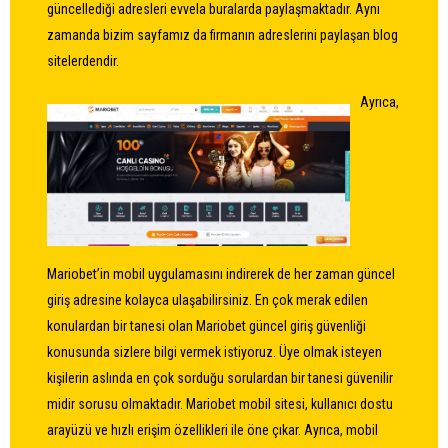
güncellediği adresleri evvela buralarda paylaşmaktadır. Aynı
zamanda bizim sayfamız da firmanın adreslerini paylaşan blog
sitelerdendir.
Ayrıca,
Mariobet’in mobil uygulamasını indirerek de her zaman güncel
giriş adresine kolayca ulaşabilirsiniz. En çok merak edilen
konulardan bir tanesi olan Mariobet güncel giriş güvenliği
konusunda sizlere bilgi vermek istiyoruz. Üye olmak isteyen
kişilerin aslında en çok sorduğu sorulardan bir tanesi güvenilir
midir sorusu olmaktadır. Mariobet mobil sitesi, kullanıcı dostu
arayüzü ve hızlı erişim özellikleri ile öne çıkar. Ayrıca, mobil