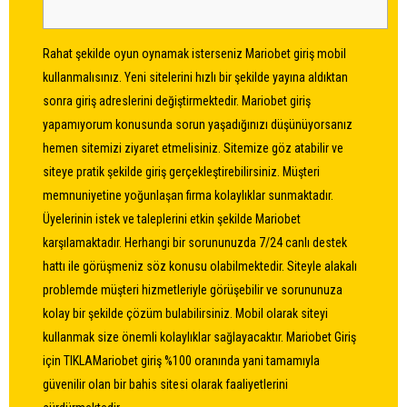
Rahat şekilde oyun oynamak isterseniz Mariobet giriş mobil
kullanmalısınız. Yeni sitelerini hızlı bir şekilde yayına aldıktan
sonra giriş adreslerini değiştirmektedir. Mariobet giriş
yapamıyorum konusunda sorun yaşadığınızı düşünüyorsanız
hemen sitemizi ziyaret etmelisiniz. Sitemize göz atabilir ve
siteye pratik şekilde giriş gerçekleştirebilirsiniz. Müşteri
memnuniyetine yoğunlaşan firma kolaylıklar sunmaktadır.
Üyelerinin istek ve taleplerini etkin şekilde Mariobet
karşılamaktadır. Herhangi bir sorununuzda 7/24 canlı destek
hattı ile görüşmeniz söz konusu olabilmektedir. Siteyle alakalı
problemde müşteri hizmetleriyle görüşebilir ve sorununuza
kolay bir şekilde çözüm bulabilirsiniz. Mobil olarak siteyi
kullanmak size önemli kolaylıklar sağlayacaktır. Mariobet Giriş
için TIKLAMariobet giriş %100 oranında yani tamamıyla
güvenilir olan bir bahis sitesi olarak faaliyetlerini