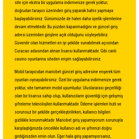
site için ekstra bir uygulama indirmenize gerek yoktur;
doğrudan tarayıcı üzerinden giriş yaparak bahis yapmaya
başlayabilirsiniz. Günümüzde de halen daha üyelik işlemlerine
devam etmektedir. Bu yüzden kapanmadığını ve güncel giriş
adresi üzerinden girişlere açık olduğunu söyleyebiliriz.
Güvenilir olan hizmetleri en iyi şekilde sunabilmek açısından
Curacao adasından alınan lisansı kullanmaktadır. Gibi canlı
casino oyunlarına siteden erişim sağlayabilirsiniz.
Mobil tarayıcıdan mariobet güncel giriş adresine erişerek tüm
oyunları oynayabilirsiniz. Özel bir uygulama indirmenize gerek
yoktur, site tamamen mobil uyumludur. Uluslararası geçerliliği
olan bir lisansa sahip olup, kullanıcıların güvenliği için gelişmiş
şifreleme teknolojileri kullanmaktadır. Ödeme işlemleri hızlı ve
sorunsuz bir şekilde gerçekleştirilirken, kullanıcı bilgileri
gizlilikle korunmaktadır. Mariobet giriş yapamıyorum sorunuyla
karşılaştığınızda öncelikle kullanıcı adı ve şifrenizi doğru
girdiğinizden emin olun. Eğer hala giriş yapamıyorsanız,