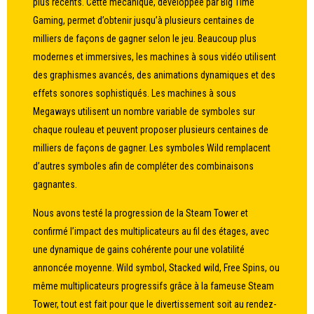
plus récents. Cette mécanique, développée par Big Time
Gaming, permet d’obtenir jusqu’à plusieurs centaines de
milliers de façons de gagner selon le jeu. Beaucoup plus
modernes et immersives, les machines à sous vidéo utilisent
des graphismes avancés, des animations dynamiques et des
effets sonores sophistiqués. Les machines à sous
Megaways utilisent un nombre variable de symboles sur
chaque rouleau et peuvent proposer plusieurs centaines de
milliers de façons de gagner. Les symboles Wild remplacent
d’autres symboles afin de compléter des combinaisons
gagnantes.
Nous avons testé la progression de la Steam Tower et
confirmé l’impact des multiplicateurs au fil des étages, avec
une dynamique de gains cohérente pour une volatilité
annoncée moyenne. Wild symbol, Stacked wild, Free Spins, ou
même multiplicateurs progressifs grâce à la fameuse Steam
Tower, tout est fait pour que le divertissement soit au rendez-