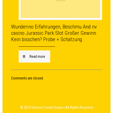
Wunderino Erfahrungen, Beschmu And nv
casino Jurassic Park Slot Großer Gewinn
Kein bisschen? Probe + Schätzung
Read more
Comments are closed.
© 2016 Entorno Conde Duque | All Rights Reserved