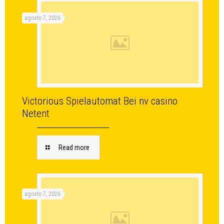
agosto 7, 2026
Victorious Spielautomat Bei nv casino
Netent
Read more
agosto 7, 2026