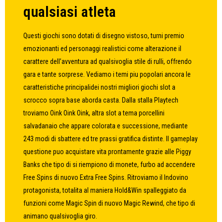
qualsiasi atleta
Questi giochi sono dotati di disegno vistoso, turni premio
emozionanti ed personaggi realistici come alterazione il
carattere dell’avventura ad qualsivoglia stile di rulli, offrendo
gara e tante sorprese. Vediamo i temi piu popolari ancora le
caratteristiche principalidei nostri migliori giochi slot a
scrocco sopra base aborda casta. Dalla stalla Playtech
troviamo Oink Oink Oink, altra slot a tema porcellini
salvadanaio che appare colorata e successione, mediante
243 modi di sbattere ed tre prassi gratifica distinte. Il gameplay
questione puo acquistare vita prontamente grazie alle Piggy
Banks che tipo di si riempiono di monete, furbo ad accendere
Free Spins di nuovo Extra Free Spins. Ritroviamo il Indovino
protagonista, totalita al maniera Hold&Win spalleggiato da
funzioni come Magic Spin di nuovo Magic Rewind, che tipo di
animano qualsivoglia giro.