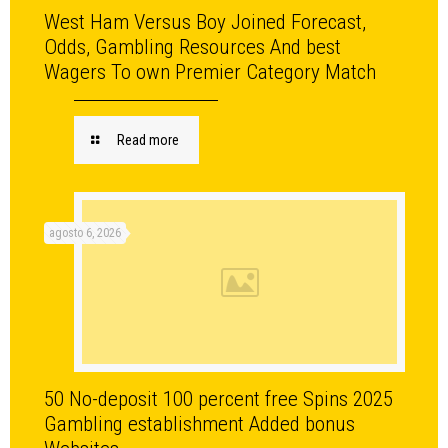
West Ham Versus Boy Joined Forecast,
Odds, Gambling Resources And best
Wagers To own Premier Category Match
Read more
agosto 6, 2026
50 No-deposit 100 percent free Spins 2025
Gambling establishment Added bonus