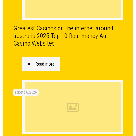
Greatest Casinos on the internet around
australia 2025 Top 10 Real money Au
Casino Websites
Read more
agosto 6, 2026