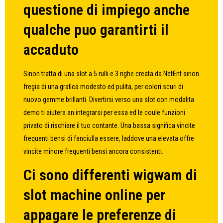
questione di impiego anche
qualche puo garantirti il
accaduto
Sinon tratta di una slot a 5 rulli e 3 righe creata da NetEnt sinon
fregia di una grafica modesto ed pulita, per colori scuri di
nuovo gemme brillanti. Divertirsi verso una slot con modalita
demo ti aiutera an integrarsi per essa ed le coule funzioni
privato di rischiare il tuo contante. Una bassa significa vincite
frequenti bensi di fanciulla essere, laddove una elevata offre
vincite minore frequenti bensi ancora consistenti.
Ci sono differenti wigwam di
slot machine online per
appagare le preferenze di