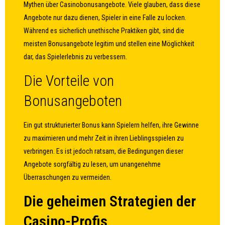
Mythen über Casinobonusangebote. Viele glauben, dass diese
Angebote nur dazu dienen, Spieler in eine Falle zu locken.
Während es sicherlich unethische Praktiken gibt, sind die
meisten Bonusangebote legitim und stellen eine Möglichkeit
dar, das Spielerlebnis zu verbessern.
Die Vorteile von
Bonusangeboten
Ein gut strukturierter Bonus kann Spielern helfen, ihre Gewinne
zu maximieren und mehr Zeit in ihren Lieblingsspielen zu
verbringen. Es ist jedoch ratsam, die Bedingungen dieser
Angebote sorgfältig zu lesen, um unangenehme
Überraschungen zu vermeiden.
Die geheimen Strategien der
Casino-Profis