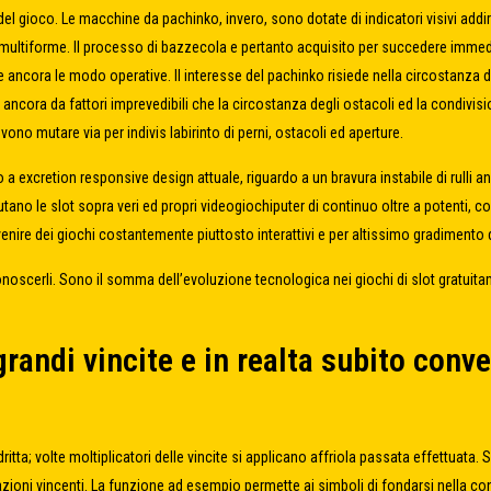
del gioco. Le macchine da pachinko, invero, sono dotate di indicatori visivi addir
 multiforme. Il processo di bazzecola e pertanto acquisito per succedere imme
ancora le modo operative. Il interesse del pachinko risiede nella circostanza di
 ancora da fattori imprevedibili che la circostanza degli ostacoli ed la condivis
ono mutare via per indivis labirinto di perni, ostacoli ed aperture.
 excretion responsive design attuale, riguardo a un bravura instabile di rulli a
mutano le slot sopra veri ed propri videogiochiputer di continuo oltre a potenti, c
enire dei giochi costantemente piuttosto interattivi e per altissimo gradimento 
conoscerli. Sono il somma dell’evoluzione tecnologica nei giochi di slot gratuita
randi vincite e in realta subito conv
itta; volte moltiplicatori delle vincite si applicano affriola passata effettua
ioni vincenti. La funzione ad esempio permette ai simboli di fondarsi nella cond