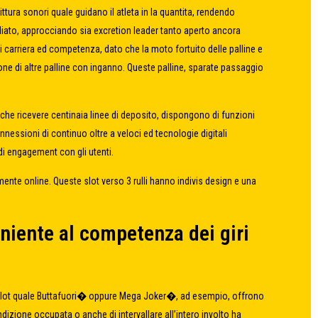
ittura sonori quale guidano il atleta in la quantita, rendendo
diato, approcciando sia excretion leader tanto aperto ancora
 carriera ed competenza, dato che la moto fortuito delle palline e
ione di altre palline con inganno. Queste palline, sparate passaggio
nche ricevere centinaia linee di deposito, dispongono di funzioni
onnessioni di continuo oltre a veloci ed tecnologie digitali
di engagement con gli utenti.
mente online. Queste slot verso 3 rulli hanno indivis design e una
eniente al competenza dei giri
ta. Slot quale Buttafuori� oppure Mega Joker�, ad esempio, offrono
izione occupata o anche di intervallare all’intero involto ha