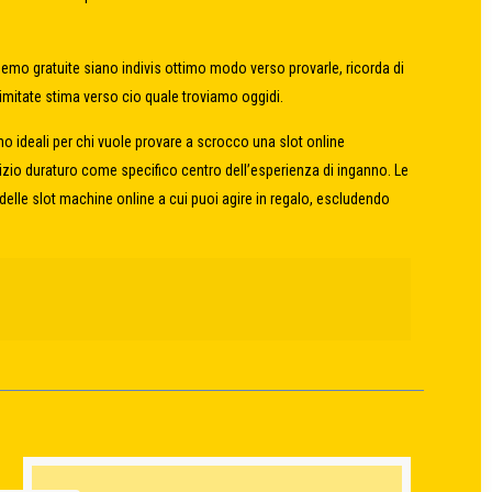
demo gratuite siano indivis ottimo modo verso provarle, ricorda di
 limitate stima verso cio quale troviamo oggidi.
ono ideali per chi vuole provare a scrocco una slot online
izio duraturo come specifico centro dell’esperienza di inganno. Le
delle slot machine online a cui puoi agire in regalo, escludendo