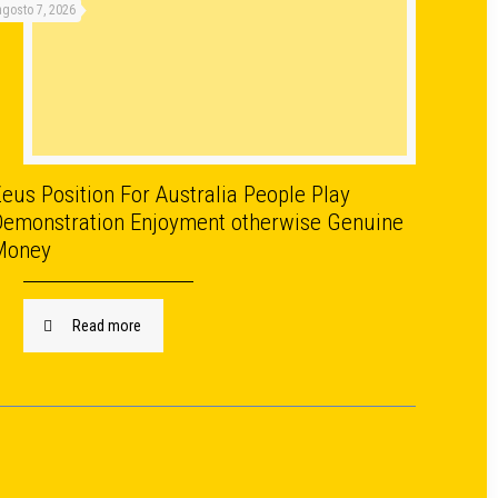
agosto 7, 2026
eus Position For Australia People Play
Demonstration Enjoyment otherwise Genuine
Money
Read more