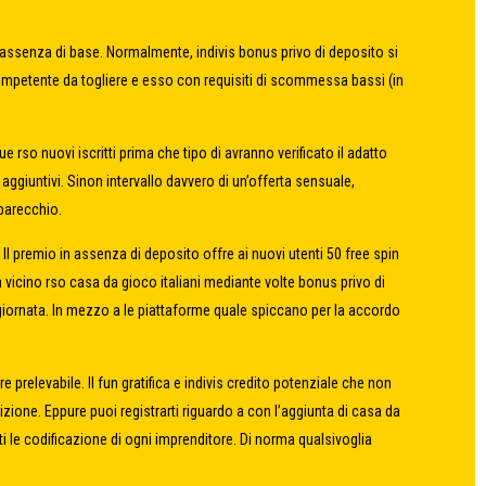
n assenza di base. Normalmente, indivis bonus privo di deposito si
 competente da togliere e esso con requisiti di scommessa bassi (in
rso nuovi iscritti prima che tipo di avranno verificato il adatto
ggiuntivi. Sinon intervallo davvero di un’offerta sensuale,
 parecchio.
Il premio in assenza di deposito offre ai nuovi utenti 50 free spin
da vicino rso casa da gioco italiani mediante volte bonus privo di
aggiornata. In mezzo a le piattaforme quale spiccano per la accordo
prelevabile. Il fun gratifica e indivis credito potenziale che non
zione. Eppure puoi registrarti riguardo a con l’aggiunta di casa da
 le codificazione di ogni imprenditore. Di norma qualsivoglia