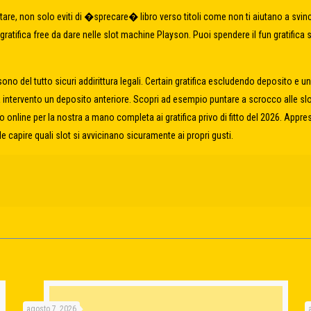
re, non solo eviti di �sprecare� libro verso titoli come non ti aiutano a svincol
 gratifica free da dare nelle slot machine Playson. Puoi spendere il fun gratifica 
sono del tutto sicuri addirittura legali. Certain gratifica escludendo deposito e
 intervento un deposito anteriore. Scopri ad esempio puntare a scrocco alle slo
oco online per la nostra a mano completa ai gratifica privo di fitto del 2026. App
e capire quali slot si avvicinano sicuramente ai propri gusti.
agosto 7, 2026