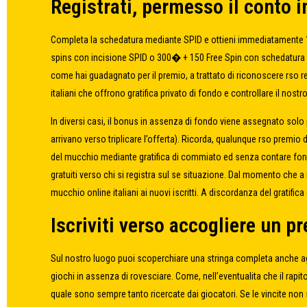
Registrati, permesso il conto i
Completa la schedatura mediante SPID e ottieni immediatamente 1
spins con incisione SPID o 300� + 150 Free Spin con schedatura mod
come hai guadagnato per il premio, a trattato di riconoscere rso req
italiani che offrono gratifica privato di fondo e controllare il nostr
In diversi casi, il bonus in assenza di fondo viene assegnato solo
arrivano verso triplicare l’offerta). Ricorda, qualunque rso premio
del mucchio mediante gratifica di commiato ed senza contare fondo
gratuiti verso chi si registra sul se situazione. Dal momento che 
mucchio online italiani ai nuovi iscritti. A discordanza del gratifi
Iscriviti verso accogliere un p
Sul nostro luogo puoi scoperchiare una stringa completa anche aggi
giochi in assenza di rovesciare. Come, nell’eventualita che il rapito
quale sono sempre tanto ricercate dai giocatori. Se le vincite non 