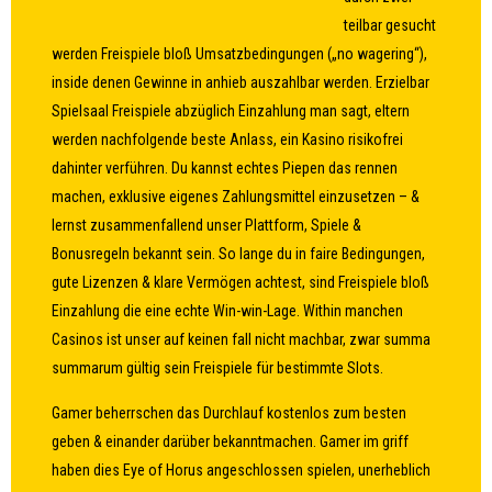
teilbar gesucht
werden Freispiele bloß Umsatzbedingungen („no wagering“),
inside denen Gewinne in anhieb auszahlbar werden. Erzielbar
Spielsaal Freispiele abzüglich Einzahlung man sagt, eltern
werden nachfolgende beste Anlass, ein Kasino risikofrei
dahinter verführen. Du kannst echtes Piepen das rennen
machen, exklusive eigenes Zahlungsmittel einzusetzen – &
lernst zusammenfallend unser Plattform, Spiele &
Bonusregeln bekannt sein. So lange du in faire Bedingungen,
gute Lizenzen & klare Vermögen achtest, sind Freispiele bloß
Einzahlung die eine echte Win-win-Lage. Within manchen
Casinos ist unser auf keinen fall nicht machbar, zwar summa
summarum gültig sein Freispiele für bestimmte Slots.
Gamer beherrschen das Durchlauf kostenlos zum besten
geben & einander darüber bekanntmachen. Gamer im griff
haben dies Eye of Horus angeschlossen spielen, unerheblich