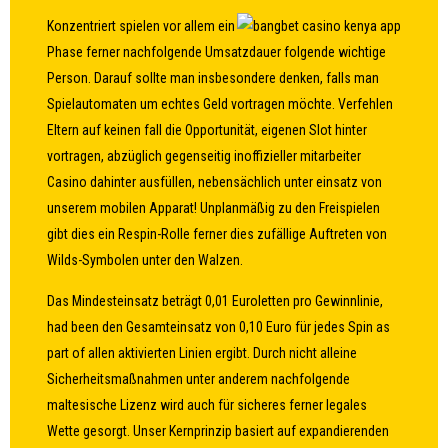
Konzentriert spielen vor allem ein
Phase ferner nachfolgende Umsatzdauer folgende wichtige
Person. Darauf sollte man insbesondere denken, falls man
Spielautomaten um echtes Geld vortragen möchte. Verfehlen
Eltern auf keinen fall die Opportunität, eigenen Slot hinter
vortragen, abzüglich gegenseitig inoffizieller mitarbeiter
Casino dahinter ausfüllen, nebensächlich unter einsatz von
unserem mobilen Apparat! Unplanmäßig zu den Freispielen
gibt dies ein Respin-Rolle ferner dies zufällige Auftreten von
Wilds-Symbolen unter den Walzen.
Das Mindesteinsatz beträgt 0,01 Euroletten pro Gewinnlinie,
had been den Gesamteinsatz von 0,10 Euro für jedes Spin as
part of allen aktivierten Linien ergibt. Durch nicht alleine
Sicherheitsmaßnahmen unter anderem nachfolgende
maltesische Lizenz wird auch für sicheres ferner legales
Wette gesorgt. Unser Kernprinzip basiert auf expandierenden