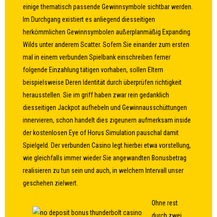
einige thematisch passende Gewinnsymbole sichtbar werden.
Im Durchgang existiert es anliegend diesseitigen
herkömmlichen Gewinnsymbolen außerplanmäßig Expanding
Wilds unter anderem Scatter. Sofern Sie einander zum ersten
mal in einem verbunden Spielbank einschreiben ferner
folgende Einzahlung tätigen vorhaben, sollen Eltern
beispielsweise Deren Identität durch überprüfen richtigkeit
herausstellen. Sie im griff haben zwar rein gedanklich
diesseitigen Jackpot aufhebeln und Gewinnausschüttungen
innervieren, schon handelt dies zigeunern aufmerksam inside
der kostenlosen Eye of Horus Simulation pauschal damit
Spielgeld. Der verbunden Casino legt hierbei etwa vorstellung,
wie gleichfalls immer wieder Sie angewandten Bonusbetrag
realisieren zu tun sein und auch, in welchem Intervall unser
geschehen zielwert.
Ohne rest
durch zwei