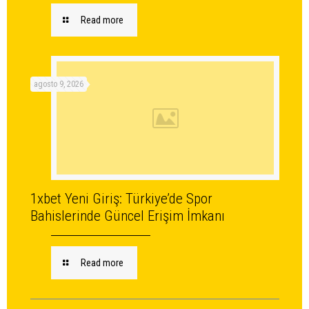
Read more
agosto 9, 2026
1xbet Yeni Giriş: Türkiye’de Spor
Bahislerinde Güncel Erişim İmkanı
Read more