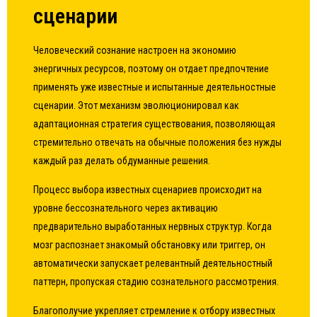
сценарии
Человеческий сознание настроен на экономию
энергичных ресурсов, поэтому он отдает предпочтение
применять уже известные и испытанные деятельностные
сценарии. Этот механизм эволюционировал как
адаптационная стратегия существования, позволяющая
стремительно отвечать на обычные положения без нужды
каждый раз делать обдуманные решения.
Процесс выбора известных сценариев происходит на
уровне бессознательного через активацию
предварительно выработанных нервных структур. Когда
мозг распознает знакомый обстановку или триггер, он
автоматически запускает релевантный деятельностный
паттерн, пропуская стадию сознательного рассмотрения.
Благополучие укрепляет стремление к отбору известных