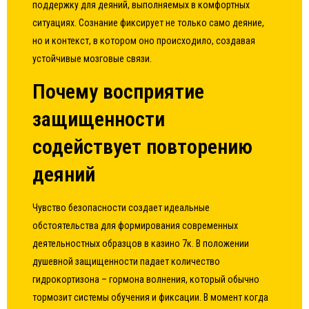
поддержку для деяний, выполняемых в комфортных
ситуациях. Сознание фиксирует не только само деяние,
но и контекст, в котором оно происходило, создавая
устойчивые мозговые связи.
Почему восприятие
защищенности
содействует повторению
деяний
Чувство безопасности создает идеальные
обстоятельства для формирования современных
деятельностных образцов в
казино 7к
. В положении
душевной защищенности падает количество
гидрокортизона – гормона волнения, который обычно
тормозит системы обучения и фиксации. В момент когда