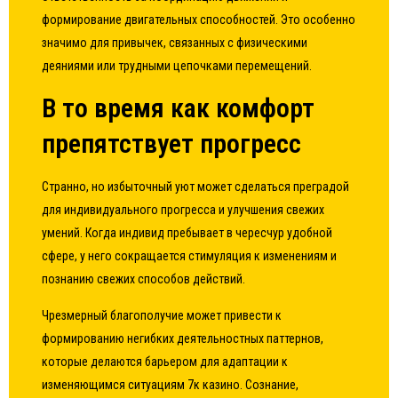
формирование двигательных способностей. Это особенно
значимо для привычек, связанных с физическими
деяниями или трудными цепочками перемещений.
В то время как комфорт
препятствует прогресс
Странно, но избыточный уют может сделаться преградой
для индивидуального прогресса и улучшения свежих
умений. Когда индивид пребывает в чересчур удобной
сфере, у него сокращается стимуляция к изменениям и
познанию свежих способов действий.
Чрезмерный благополучие может привести к
формированию негибких деятельностных паттернов,
которые делаются барьером для адаптации к
изменяющимся ситуациям 7к казино. Сознание,