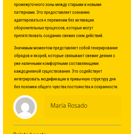
промежуточного зоны между старыми и новыми
паттернами. Это предоставляет сознанию
адаптироваться к переменам без активации
оборонительных процессов, которые могут
препятствовать созданию свежих схем действий.
Значимым моментом представляет собой генерирование
обрядов и якорей, которые связывают свежие деяния с
уже наличными комфортными составляющими
каждодневной существования. Это содействует
интегрировать модификации в привычную структуру дня
без поломки общего чувства постоянства и сохранности.
María Rosado