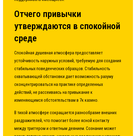
Отчего привычки
утверждаются в спокойной
среде
Спокойная душевная атмосфера предоставляет
устойчивость наружных условий, требуемую для создания
стабильных поведенческих образцов. Стабильность
охватывающей обстановки дает возможность разуму
сконцентрироваться на практике определенных
действий, не рассеиваясь на привыкание к
изменяющимся обстоятельствам в 7к казино.
В тихой атмосфере сокращается разнообразие внешних
раздражителей, что помогает более ясной контакту
между триггером и ответным деянием. Сознание может