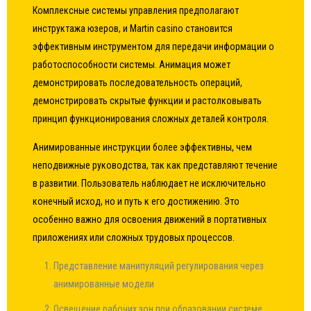
Комплексные системы управления предполагают
инструктажа юзеров, и Martin casino становится
эффективным инструментом для передачи информации о
работоспособности системы. Анимация может
демонстрировать последовательность операций,
демонстрировать скрытые функции и растолковывать
принцип функционирования сложных деталей контроля.
Анимированные инструкции более эффективны, чем
неподвижные руководства, так как представляют течение
в развитии. Пользователь наблюдает не исключительно
конечный исход, но и путь к его достижению. Это
особенно важно для освоения движений в портативных
приложениях или сложных трудовых процессов.
Представление манипуляций регулирования через
анимированные модели
Освещение рабочих зон при образовании системе