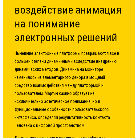
воздействие анимация
на понимание
электронных решений
Нынешние электронные платформы превращаются все в
большей степени динамичными вследствие внедрению
динамических методов. Динамика на мониторе
изменилось из элементарного декора в мощный
средство взаимодействия между платформой и
пользователем.
Мартин казино
образует не
исключительно эстетическое понимание, но и
функциональные особенности пользовательского
интерфейса, определяя результативность контакта
человека с цифровой пространством.