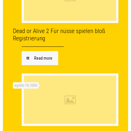
Dead or Alive 2 Für nüsse spielen bloß
Registrierung
Read more
agosto 10, 2026