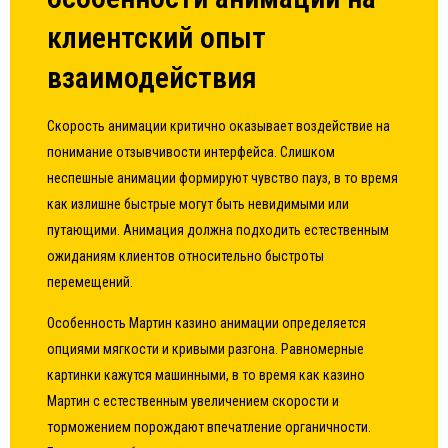
клиентский опыт
взаимодействия
Скорость анимации критично оказывает воздействие на
понимание отзывчивости интерфейса. Слишком
неспешные анимации формируют чувство пауз, в то время
как излишне быстрые могут быть невидимыми или
путающими. Анимация должна подходить естественным
ожиданиям клиентов относительно быстроты
перемещений.
Особенность Мартин казино анимации определяется
опциями мягкости и кривыми разгона. Равномерные
картинки кажутся машинными, в то время как казино
Мартин с естественным увеличением скорости и
торможением порождают впечатление органичности.