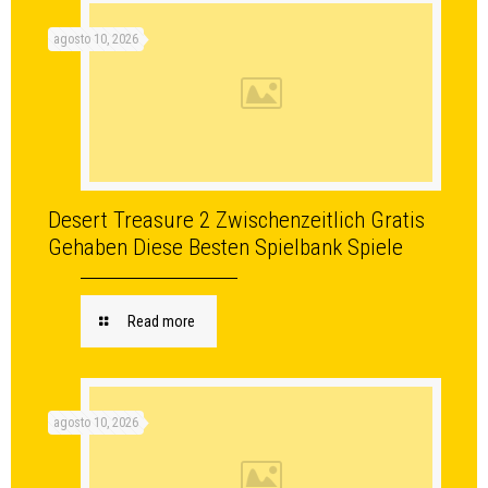
agosto 10, 2026
Desert Treasure 2 Zwischenzeitlich Gratis
Gehaben Diese Besten Spielbank Spiele
Read more
agosto 10, 2026