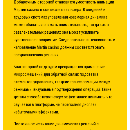
Добавочным стороной становится уместность анимации
Мартин казино в контексте цели юзера. В сведений и
трудовых системах управления чрезмерная динамика
может сбивать и снижать внимательность, тогда как в
развлекательных решениях она может усиливать
чувственное восприятие. Следовательно интенсивность и
направление Martin casino должны соответствовать
предназначению решения.
Благотворной подходом превращается применение
микросмещений для обратной связи: подсветка
элементов управления, гладкие трансформации между
режимами, визуальные подтверждения операций. Такие
детали способствуют юзеру эффективнее понимать, что
случается в платформе, не переполняя дисплей
избыточными эффектами.
Постоянное испытание динамических решений с