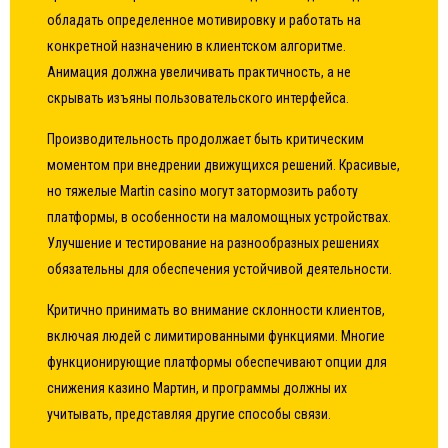
обладать определенное мотивировку и работать на
конкретной назначению в клиентском алгоритме.
Анимация должна увеличивать практичность, а не
скрывать изъяны пользовательского интерфейса.
Производительность продолжает быть критическим
моментом при внедрении движущихся решений. Красивые,
но тяжелые Martin casino могут затормозить работу
платформы, в особенности на маломощных устройствах.
Улучшение и тестирование на разнообразных решениях
обязательны для обеспечения устойчивой деятельности.
Критично принимать во внимание склонности клиентов,
включая людей с лимитированными функциями. Многие
функционирующие платформы обеспечивают опции для
снижения казино Мартин, и программы должны их
учитывать, представляя другие способы связи.