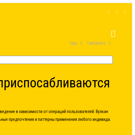
Tags
Categories
приспосабливаются
ведение в зависимости от операций пользователей. Вулкан
ные предпочтения и паттерны применения любого индивида.