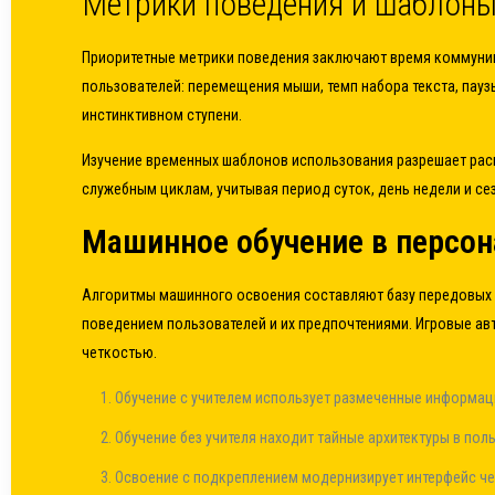
Метрики поведения и шаблоны
Приоритетные метрики поведения заключают время коммуник
пользователей: перемещения мыши, темп набора текста, пау
инстинктивном ступени.
Изучение временных шаблонов использования разрешает рас
служебным циклам, учитывая период суток, день недели и с
Машинное обучение в персо
Алгоритмы машинного освоения составляют базу передовых 
поведением пользователей и их предпочтениями. Игровые а
четкостью.
Обучение с учителем использует размеченные информац
Обучение без учителя находит тайные архитектуры в по
Освоение с подкреплением модернизирует интерфейс че