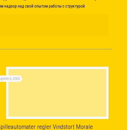
м надзор над свой опытом работы с структурой.
agosto 6, 2026
pilleautomater regler Vindstort Morale