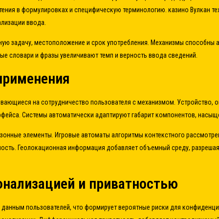
тения в формулировках и специфическую терминологию. казино Вулкан те
лизации ввода.
ую задачу, местоположение и срок употребления. Механизмы способны а
е словари и фразы увеличивают темп и верность ввода сведений.
применения
вающиеся на сотрудничество пользователя с механизмом. Устройство, о
фейса. Системы автоматически адаптируют габарит компонентов, насыщ
сезонные элементы. Игровые автоматы алгоритмы контекстного рассмотр
ость. Геолокационная информация добавляет объемный среду, разрешая
онализацией и приватностью
 данным пользователей, что формирует вероятные риски для конфиденц