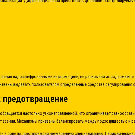
рсонализации. Дифференциальная приватность добавляет контролируемый
ления над зашифрованными информацией, не раскрывая их содержимое.
ризваны выдавать пользователям определенные средства регулирования 
х предотвращение
обращается настолько узконаправленной, что ограничивает разнообрази
ст зрения. Механизмы призваны балансировать между подходящестью и 
ть в советы, предупреждая неумеренную специализацию. Периодические