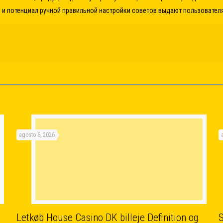
 и потенциал ручной правильной настройки советов выдают пользователя
agosto 6, 2026
Letkøb House Casino DK billeje Definition og
S