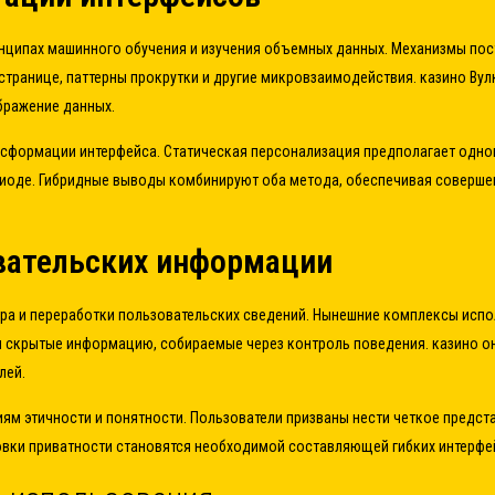
нципах машинного обучения и изучения объемных данных. Механизмы по
странице, паттерны прокрутки и другие микровзаимодействия. казино В
бражение данных.
формации интерфейса. Статическая персонализация предполагает однокр
риоде. Гибридные выводы комбинируют оба метода, обеспечивая соверше
вательских информации
ра и переработки пользовательских сведений. Нынешние комплексы испо
и скрытые информацию, собираемые через контроль поведения.
казино о
лей.
м этичности и понятности. Пользователи призваны нести четкое предста
овки приватности становятся необходимой составляющей гибких интерфе