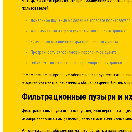
методы к защите приватности при обеспечении качества пе
пользователей.
Локальное изучение моделей на аппарате пользователя
Анонимизация и агрегация пользовательских данных
Временное ограничение хранения личной данных
Прозрачность алгоритмов и перспектива аудита
Гибкие установки согласия и регулирования данных
Гомоморфное шифрование обеспечивает осуществлять вычис
моделей без централизованного сбора сведений. Системы п
Фильтрационные пузыри и и
Фильтрационные пузыри формируются, если персонализация 
изолированными от актуальной данных и альтернативных ме
Алгоритмы разнообразия вводят случайность и современнос