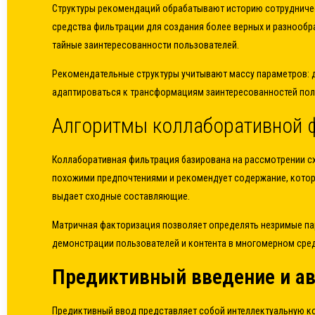
Структуры рекомендаций обрабатывают историю сотрудничес
средства фильтрации для создания более верных и разнообр
тайные заинтересованности пользователей.
Рекомендательные структуры учитывают массу параметров: 
адаптироваться к трансформациям заинтересованностей пол
Алгоритмы коллаборативной 
Коллаборативная фильтрация базирована на рассмотрении с
похожими предпочтениями и рекомендует содержание, кото
выдает сходные составляющие.
Матричная факторизация позволяет определять незримые па
демонстрации пользователей и контента в многомерном сред
Предиктивный введение и а
Предиктивный ввод представляет собой интеллектуальную к