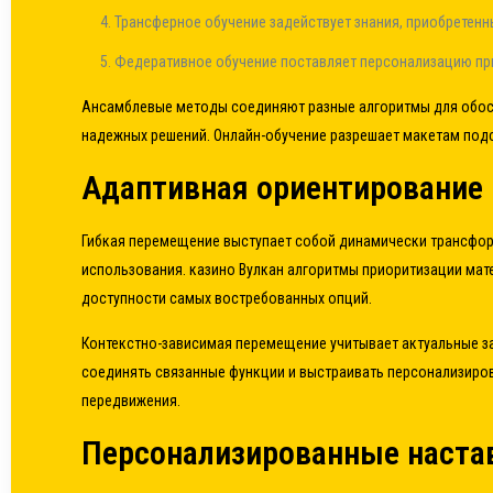
Трансферное обучение задействует знания, приобретенн
Федеративное обучение поставляет персонализацию пр
Ансамблевые методы соединяют разные алгоритмы для обостр
надежных решений. Онлайн-обучение разрешает макетам под
Адаптивная ориентирование
Гибкая перемещение выступает собой динамически трансфо
использования. казино Вулкан алгоритмы приоритизации ма
доступности самых востребованных опций.
Контекстно-зависимая перемещение учитывает актуальные з
соединять связанные функции и выстраивать персонализиров
передвижения.
Персонализированные наста