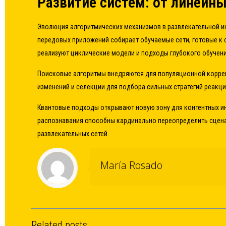
Развитие систем: от линейн
Эволюция алгоритмических механизмов в развлекательной ин
передовых приложений собирает обучаемые сети, готовые к 
реализуют циклические модели и подходы глубокого обучени
Поисковые алгоритмы внедряются для популяционной коррек
изменений и селекции для подбора сильных стратегий реакц
Квантовые подходы открывают новую зону для контентных ин
распознавания способны кардинально переопределить сцена
развлекательных сетей.
María Rosado
Related posts