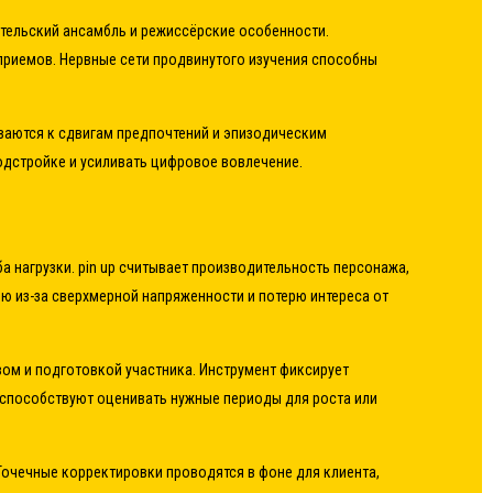
тельский ансамбль и режиссёрские особенности.
риемов. Нервные сети продвинутого изучения способны
ваются к сдвигам предпочтений и эпизодическим
одстройке и усиливать цифровое вовлечение.
нагрузки. pin up считывает производительность персонажа,
ю из-за сверхмерной напряженности и потерю интереса от
ом и подготовкой участника. Инструмент фиксирует
 способствуют оценивать нужные периоды для роста или
очечные корректировки проводятся в фоне для клиента,