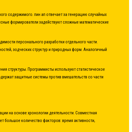
ого содержимого. пин ап отвечает за генерацию случайных
ассные формирователи задействуют сложные математические
димости персонального разработки отдельного части.
остей, зодческих структур и природных форм. Аналогичный
ления структуры. Программисты используют статистическое
одержат защитные системы против вмешательств со части
ции на основе хронологии деятельности. Совместная
ет большое количество факторов: время активности,