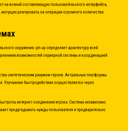
ют на всякий составляющую пользовательского интерфейса,
, могущих реагировать на операции огромного количества
емах
ского окружения. pin up определяет архитектуру всей
зделением возможностей серверной системы и координацией
ства синтетическим разумом героев. Актуальные платформы
ях. Улучшение быстродействия осуществляется через
ыстроты интернет-соединения игрока. Система независимо
ивает предугадывать нужды пользователя и предварительно