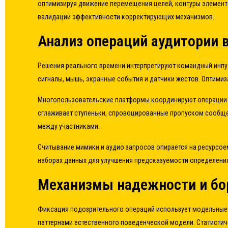
оптимизируя движение перемещения целей, контуры элемент
валидации эффективности корректирующих механизмов.
Анализ операций аудитории 
Решения реального времени интерпретируют командный инпут
сигналы, мышь, экранные события и датчики жестов. Оптими
Многопользовательские платформы координируют операции п
сглаживает ступеньки, спровоцированные пропуском сообще
между участниками.
Считывание мимики и аудио запросов опирается на ресурсое
наборах данных для улучшения предсказуемости определени
Механизмы надежности и бо
Фиксация подозрительного операций использует модельные 
паттернами естественного поведенческой модели. Статистич