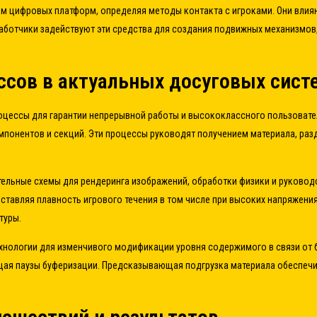
м цифровых платформ, определяя методы контакта с игроками. Они влия
работчики задействуют эти средства для создания подвижных механизмов
сов в актуальных досуговых сист
ессы для гарантии непрерывной работы и высококлассного пользователь
мпонентов и секций. Эти процессы руководят получением материала, ра
ельные схемы для рендеринга изображений, обработки физики и руковод
оставляя плавность игрового течения в том числе при высоких напряжени
туры.
ологии для изменчивого модификации уровня содержимого в связи от б
ащая паузы буферизации. Предсказывающая подгрузка материала обеспеч