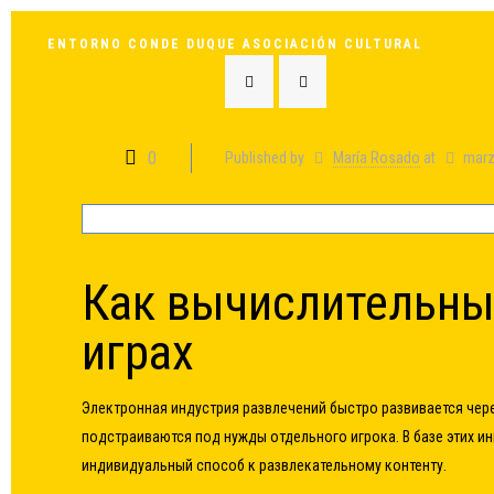
ENTORNO CONDE DUQUE ASOCIACIÓN CULTURAL
0
Published by
María Rosado
at
marz
Как вычислительны
играх
Электронная индустрия развлечений быстро развивается че
подстраиваются под нужды отдельного игрока. В базе этих и
индивидуальный способ к развлекательному контенту.