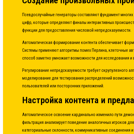
Создание произвольных прои
Псевдослучайные генераторы составляют фундамент многих д
цифр, которые определяют финалы интерактивных происшест
функции для предоставления числовой непредсказуемости.
Автоматическая формирование контента обеспечивает форми
Системы применяют алгоритмы помех Перлина, клеточные ав
способ заметно умножает возможности для исследования и 
Регулирование непредсказуемости требует скрупулезного ал
моделирование для тестирования распределений возможност
пользователей или посторонних приложений.
Настройка контента и пред
Автоматическое освоение кардинально изменило пути демон
фильтрация анализирует поведение аналогичных игроков для
категориальные склонности, коммуникативные соединения и