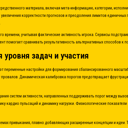
редственного материала, включая мета-информацию, категории, исполни
увеличения корректности прогнозов и преодоления лимитов единичных п
.
го времени, учитывая фактические активность игрока. Сервисы подстраи
ент помогает сравнивать результативность альтернативных способов к п
уровня задач и участия
т переменные настройки для формирования сбалансированного масштаба 
ту провалов. Динамическая калибровка порогов предотвращает фрустраци
ания систем активности, направленных поддерживать порог между вызов
ику кардио пульсаций и динамику нагрузки. Физиологические показатели
емах привыкания, плавно добавляющих расширенные концепции и идеи. Т