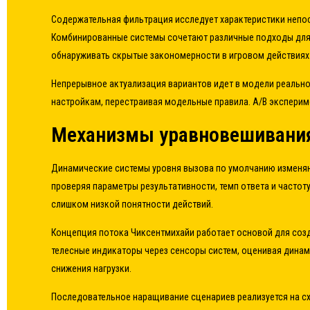
Содержательная фильтрация исследует характеристики непос
Комбинированные системы сочетают различные подходы для 
обнаруживать скрытые закономерности в игровом действиях
Непрерывное актуализация вариантов идет в модели реально
настройкам, перестраивая модельные правила. A/B эксперим
Механизмы уравновешивания 
Динамические системы уровня вызова по умолчанию изменяю
проверяя параметры результативности, темп ответа и часто
слишком низкой понятности действий.
Концепция потока Чиксентмихайи работает основой для созд
телесные индикаторы через сенсоры систем, оценивая динам
снижения нагрузки.
Последовательное наращивание сценариев реализуется на сх