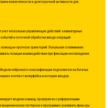
трики вовлечённости и долгосрочной активности для
т учет нескольких управляющих действий: клавиатурные
 событий и поточной обработки ввода операций.
с помощью прогноза траекторий. Локальная сглаживание
раивать позиции взаимодействия при фиксации несовпадения
. Модели нейронного классификации подгоняются на богатых
нешнее контекст интерфейса и историю вводов.
лизирует модели команд, проверяя их с референсными
м мошеннических паттернов и программно усиливать фильтры