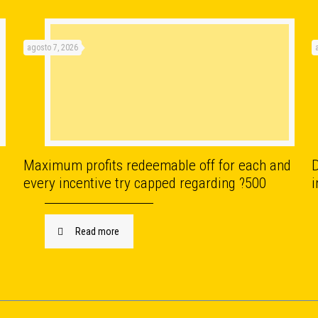
agosto 7, 2026
Maximum profits redeemable off for each and
D
every incentive try capped regarding ?500
i
Read more