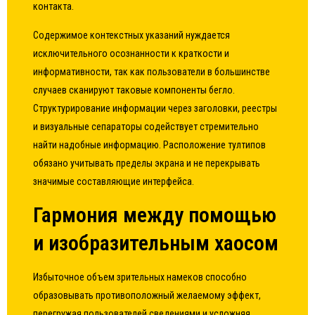
контакта.
Содержимое контекстных указаний нуждается
исключительного осознанности к краткости и
информативности, так как пользователи в большинстве
случаев сканируют таковые компоненты бегло.
Структурирование информации через заголовки, реестры
и визуальные сепараторы содействует стремительно
найти надобные информацию. Расположение тултипов
обязано учитывать пределы экрана и не перекрывать
значимые составляющие интерфейса.
Гармония между помощью
и изобразительным хаосом
Избыточное объем зрительных намеков способно
образовывать противоположный желаемому эффект,
перегружая пользователей сведениями и усложняя