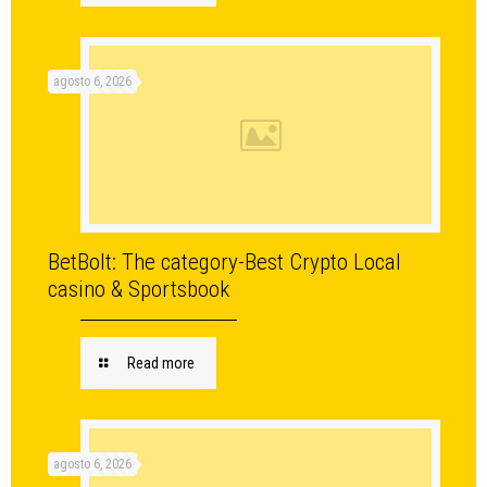
agosto 6, 2026
BetBolt: The category-Best Crypto Local
casino & Sportsbook
Read more
agosto 6, 2026