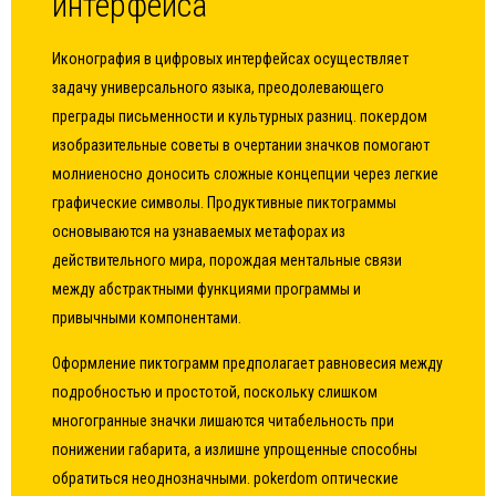
интерфейса
Иконография в цифровых интерфейсах осуществляет
задачу универсального языка, преодолевающего
преграды письменности и культурных разниц. покердом
изобразительные советы в очертании значков помогают
молниеносно доносить сложные концепции через легкие
графические символы. Продуктивные пиктограммы
основываются на узнаваемых метафорах из
действительного мира, порождая ментальные связи
между абстрактными функциями программы и
привычными компонентами.
Оформление пиктограмм предполагает равновесия между
подробностью и простотой, поскольку слишком
многогранные значки лишаются читабельность при
понижении габарита, а излишне упрощенные способны
обратиться неоднозначными.
pokerdom
оптические