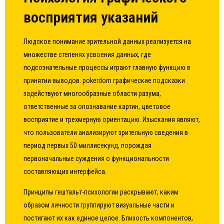
восприятия указаний
Людское понимание зрительной данных реализуется на
множестве степенях усвоения данных, где
подсознательные процессы играют главную функцию в
принятии выводов. pokerdom графические подсказки
задействуют многообразные области разума,
ответственные за опознавание картин, цветовое
восприятие и трехмерную ориентацию. Изыскания являют,
что пользователи анализируют зрительную сведения в
период первых 50 миллисекунд, порождая
первоначальные суждения о функциональности
составляющих интерфейса.
Принципы гештальт-психологии раскрывают, каким
образом личности группируют визуальные части и
постигают их как единое целое. Близость компонентов,