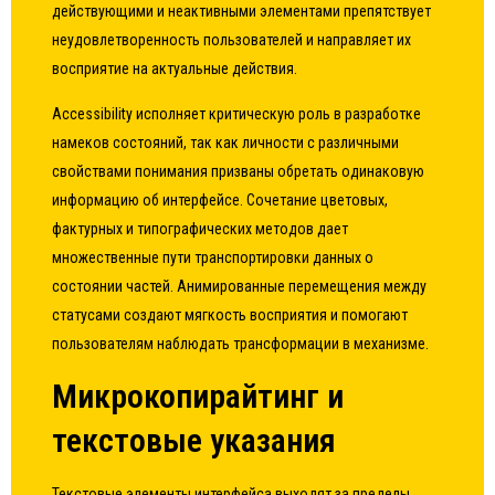
действующими и неактивными элементами препятствует
неудовлетворенность пользователей и направляет их
восприятие на актуальные действия.
Accessibility исполняет критическую роль в разработке
намеков состояний, так как личности с различными
свойствами понимания призваны обретать одинаковую
информацию об интерфейсе. Сочетание цветовых,
фактурных и типографических методов дает
множественные пути транспортировки данных о
состоянии частей. Анимированные перемещения между
статусами создают мягкость восприятия и помогают
пользователям наблюдать трансформации в механизме.
Микрокопирайтинг и
текстовые указания
Текстовые элементы интерфейса выходят за пределы