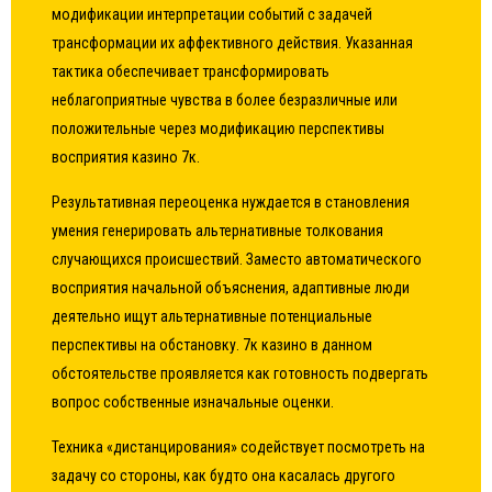
модификации интерпретации событий с задачей
трансформации их аффективного действия. Указанная
тактика обеспечивает трансформировать
неблагоприятные чувства в более безразличные или
положительные через модификацию перспективы
восприятия казино 7к.
Результативная переоценка нуждается в становления
умения генерировать альтернативные толкования
случающихся происшествий. Заместо автоматического
восприятия начальной объяснения, адаптивные люди
деятельно ищут альтернативные потенциальные
перспективы на обстановку. 7к казино в данном
обстоятельстве проявляется как готовность подвергать
вопрос собственные изначальные оценки.
Техника «дистанцирования» содействует посмотреть на
задачу со стороны, как будто она касалась другого