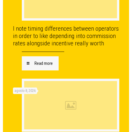
I note timing differences between operators
in order to like depending into commission
rates alongside incentive really worth
Read more
agosto 8, 2026