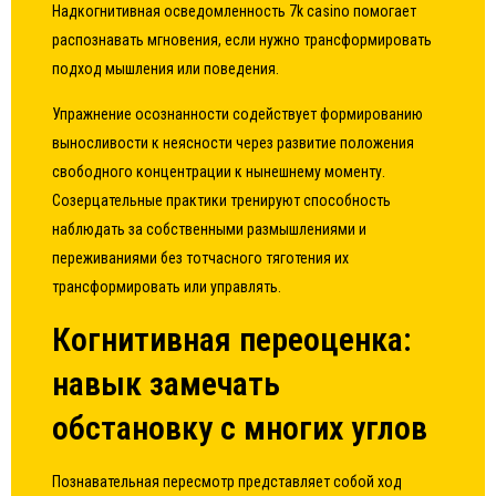
Надкогнитивная осведомленность 7k casino помогает
распознавать мгновения, если нужно трансформировать
подход мышления или поведения.
Упражнение осознанности содействует формированию
выносливости к неясности через развитие положения
свободного концентрации к нынешнему моменту.
Созерцательные практики тренируют способность
наблюдать за собственными размышлениями и
переживаниями без тотчасного тяготения их
трансформировать или управлять.
Когнитивная переоценка:
навык замечать
обстановку с многих углов
Познавательная пересмотр представляет собой ход