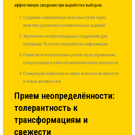
аффективную сведения при выработке выборов.
Создание современных мозговых путей через
практику различных познавательных заданий
Укрепление интерполушарных соединений для
улучшения 7k casino переработки информации
Развитие исполнительных ролей через упражнение
концентрации и рабочей мнемонических процессов
Стимуляция нейрогенеза через телесных активности
и новых активностей
Прием неопределённости:
толерантность к
трансформациям и
свежести