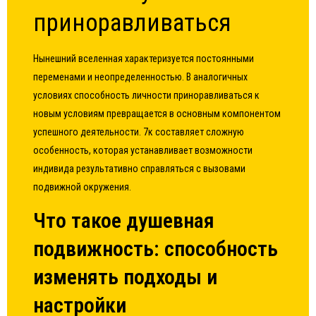
приноравливаться
Нынешний вселенная характеризуется постоянными
переменами и неопределенностью. В аналогичных
условиях способность личности приноравливаться к
новым условиям превращается в основным компонентом
успешного деятельности.
7к
составляет сложную
особенность, которая устанавливает возможности
индивида результативно справляться с вызовами
подвижной окружения.
Что такое душевная
подвижность: способность
изменять подходы и
настройки