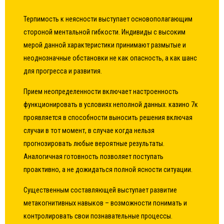
Терпимость к неясности выступает основополагающим
стороной ментальной гибкости. Индивиды с высоким
мерой данной характеристики принимают размытые и
неоднозначные обстановки не как опасность, а как шанс
для прогресса и развития.
Прием неопределенности включает настроенность
функционировать в условиях неполной данных. казино 7к
проявляется в способности выносить решения включая
случаи в тот момент, в случае когда нельзя
прогнозировать любые вероятные результаты.
Аналогичная готовность позволяет поступать
проактивно, а не дожидаться полной ясности ситуации.
Существенным составляющей выступает развитие
метакогнитивных навыков – возможности понимать и
контролировать свои познавательные процессы.