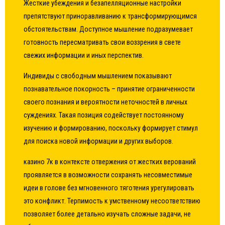
Жесткие убеждения и безапелляционные настройки
препятствуют приноравливанию к трансформирующимся
обстоятельствам. Доступное мышление подразумевает
готовность пересматривать свои воззрения в свете
свежих информации и иных перспектив.
Индивиды с свободным мышлением показывают
познавательное покорность – принятие ограниченности
своего познания и вероятности неточностей в личных
суждениях. Такая позиция содействует постоянному
изучению и формированию, поскольку формирует стимул
для поиска новой информации и других выборов.
казино 7к в контексте отвержения от жестких верований
проявляется в возможности сохранять несовместимые
идеи в голове без мгновенного тяготения урегулировать
это конфликт. Терпимость к умственному несоответствию
позволяет более детально изучать сложные задачи, не