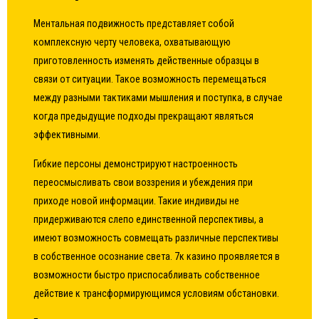
Ментальная подвижность представляет собой
комплексную черту человека, охватывающую
приготовленность изменять действенные образцы в
связи от ситуации. Такое возможность перемещаться
между разными тактиками мышления и поступка, в случае
когда предыдущие подходы прекращают являться
эффективными.
Гибкие персоны демонстрируют настроенность
переосмысливать свои воззрения и убеждения при
приходе новой информации. Такие индивиды не
придерживаются слепо единственной перспективы, а
имеют возможность совмещать различные перспективы
в собственное осознание света. 7к казино проявляется в
возможности быстро приспосабливать собственное
действие к трансформирующимся условиям обстановки.