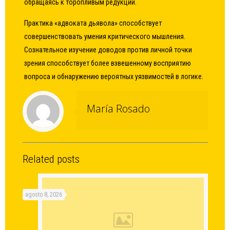
обращаясь к торопливым редукции.
Практика «адвоката дьявола» способствует
совершенствовать умения критического мышления.
Сознательное изучение доводов против личной точки
зрения способствует более взвешенному восприятию
вопроса и обнаружению вероятных уязвимостей в логике.
María Rosado
Related posts
agosto 8, 2026