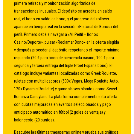
primera retirada y monitorización algorítmica de
transacciones inusuales. El depósito se acredita en saldo
real, el bono en saldo de bono, y el progreso del rollover
aparece en tiempo real en la sección «Historial de Bonos» del
perfil. Primero debéis navegar a «Mi Perfil – Bonos
Casino/Deporte», pulsar «Reclamar Bono» en la oferta elegida
y después proceder al depósito respetando el importe mínimo
requerido (20 € para bono de bienvenida casino, 100 € para
segunda y tercera entrega del triple
Efbet España
bono). El
catálogo incluye variantes localizadas como Greek Roulette,
ruletas con multiplicadores (500x Vegas, Mega Roulette Auto,
120x Dynamic Roulette) y game shows híbridos como Sweet
Bonanza Candyland. La plataforma complementa esta oferta
con cuotas mejoradas en eventos seleccionados y pago
anticipado automático en fútbol (2 goles de ventaja) y
baloncesto (20 puntos).
Descubre las últimas tragaperras online y prueba sus gráficos