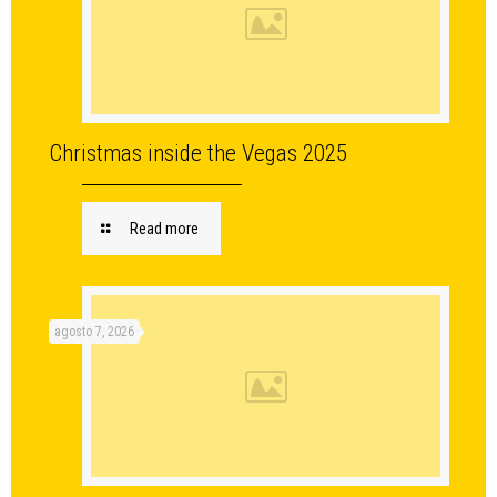
Christmas inside the Vegas 2025
Read more
agosto 7, 2026