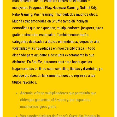
más recientes de los estudios líderes en el mundo —
incluyendo Pragmatic Play, Hacksaw Gaming, Nolimit City,
Relax Gaming, Push Gaming, Thunderkick y muchos otros.
Muchas tragamonedas en Shuffle también incluyen
comodines que se expanden, multiplicadores, jackpots, giros
gratis o símbolos especiales. También encontrarás
categorías dedicadas a títulos en tendencia, juegos de alta
volatilidad y las novedades en nuestra biblioteca — todo
diseñado para ayudarte a descubrir exactamente lo que
disfrutas. En Shuffle, estamos aquí para hacer que las
tragamonedas en línea sean sencillas, fluidas y divertidas, ya
sea que pruebes un lanzamiento nuevo o regreses a tus
títulos favoritos.
Además, ofrece multiplicadores que permitirán que
obtengas ganancias x15 veces y, por supuesto,
muchísimos giros gratis.
Vas a poder disfrutar de Gonzo’s Quest sin importar la