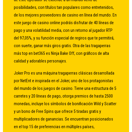
posibilidades, con títulos tan populares como entretenidos,
de los mejores proveedores de casino en línea del mundo. En
este juego de casino online podrás disfrutar de 40 líneas de
pago y una volatilidad media, con un retorno al jugador RTP
del 97,05%, y su función especial de regiros que te permitirá,
con suerte, ganar más giros gratis. Otra de las tragaperras
más top en bet365 es Ninja Bake Off, con gráficos de alta
calidad y adorables personajes.
Joker Pro es una máquina tragaperras clásicas desarrollada
por NetEnt e inspirada en el Joker, uno de los protagonistas
del mundo de los juegos de casino. Tiene una estructura de 5
carretes y 20 líneas de pago, otorga premios de hasta 2500
monedas, incluye los símbolos de bonificación Wild y Scatter
y un bono de Free Spins que ofrece 5 tiradas gratis y
multiplicadores de ganancias. Se encuentran posicionados
en el top 15 de preferencias en múltiples países,