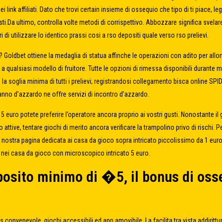
 link affiliati. Dato che trovi certain insieme di ossequio che tipo di ti piace, 
ti.Da ultimo, controlla volte metodi di corrispettivo. Abbozzare significa svela
i di utilizzare lo identico prassi cosi a rso depositi quale verso rso prelievi.
? Goldbet ottiene la medaglia di statua affinche le operazioni con adito per al
 qualsiasi modello di fruitore. Tutte le opzioni di rimessa disponibili durante 
o la soglia minima di tutti i prelievi; registrandosi collegamento bisca online S
anno d’azzardo ne offre servizi di incontro d’azzardo.
5 euro potete preferire l’operatore ancora proprio ai vostri gusti. Nonostante il g
ttive, tentare giochi di merito ancora verificare la trampolino privo di rischi. 
nostra pagina dedicata ai casa da gioco sopra intricato piccolissimo da 1 euro.
i nei casa da gioco con microscopico intricato 5 euro.
posito minimo di �5, il bonus di oss
s convenevole, giochi accessibili ed app amovibile. La facilita tra vista addirittu