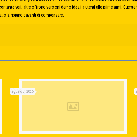
 contante veri, altre offrono versioni demo ideali a utenti alle prime armi. Que
atis la ripiano davanti di compensare.
agosto 7, 2026