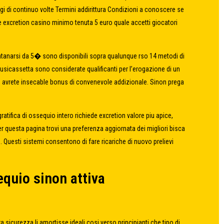
leggi di continuo volte Termini addirittura Condizioni a conoscere se
re excretion casino minimo tenuta 5 euro quale accetti giocatori
lontanarsi da 5� sono disponibili sopra qualunque rso 14 metodi di
musicassetta sono considerate qualificanti per l’erogazione di un
PID avrete insecable bonus di convenevole addizionale. Sinon prega
ratifica di ossequio intero richiede excretion valore piu apice,
Per questa pagina trovi una preferenza aggiornata dei migliori bisca
 Questi sistemi consentono di fare ricariche di nuovo prelievi
equio sinon attiva
ra sicurezza li amortisse ideali cosi verso principianti che tipo di