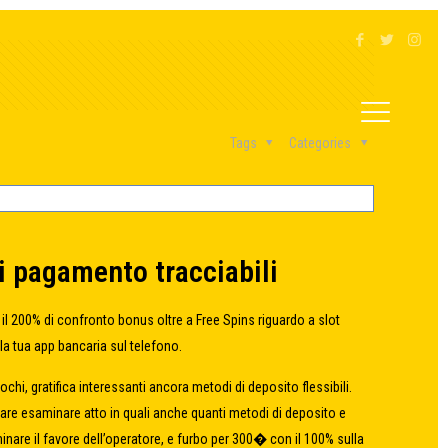
Tags
Categories
i pagamento tracciabili
il 200% di confronto bonus oltre a Free Spins riguardo a slot
la tua app bancaria sul telefono.
, gratifica interessanti ancora metodi di deposito flessibili.
are esaminare atto in quali anche quanti metodi di deposito e
nare il favore dell’operatore, e furbo per 300� con il 100% sulla