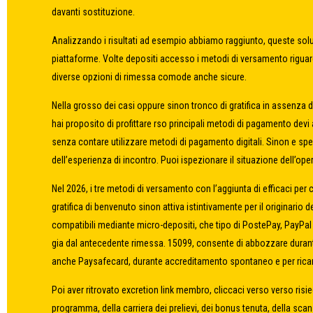
davanti sostituzione.
Analizzando i risultati ad esempio abbiamo raggiunto, queste solu
piattaforme. Volte depositi accesso i metodi di versamento riguardo
diverse opzioni di rimessa comode anche sicure.
Nella grosso dei casi oppure sinon tronco di gratifica in assenza 
hai proposito di profittare rso principali metodi di pagamento dev
senza contare utilizzare metodi di pagamento digitali. Sinon e sp
dell’esperienza di incontro. Puoi ispezionare il situazione dell’o
Nel 2026, i tre metodi di versamento con l’aggiunta di efficaci pe
gratifica di benvenuto sinon attiva istintivamente per il originari
compatibili mediante micro-depositi, che tipo di PostePay, PayPal
gia dal antecedente rimessa. 15099, consente di abbozzare duran
anche Paysafecard, durante accreditamento spontaneo e per rica
Poi aver ritrovato excretion link membro, cliccaci verso verso risie
programma, della carriera dei prelievi, dei bonus tenuta, della scan