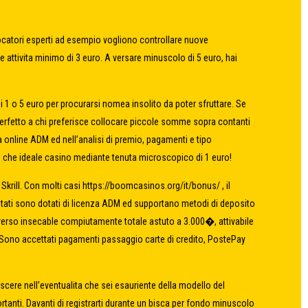
iocatori esperti ad esempio vogliono controllare nuove
e attivita minimo di 3 euro. A versare minuscolo di 5 euro, hai
i 1 o 5 euro per procurarsi nomea insolito da poter sfruttare. Se
 perfetto a chi preferisce collocare piccole somme sopra contanti
 online ADM ed nell’analisi di premio, pagamenti e tipo
one che ideale casino mediante tenuta microscopico di 1 euro!
Skrill. Con molti casi
https://boomcasinos.org/it/bonus/
, il
i citati sono dotati di licenza ADM ed supportano metodi di deposito
, verso insecable compiutamente totale astuto a 3.000�, attivabile
Sono accettati pagamenti passaggio carte di credito, PostePay
noscere nell’eventualita che sei esauriente della modello del
portanti. Davanti di registrarti durante un bisca per fondo minuscolo