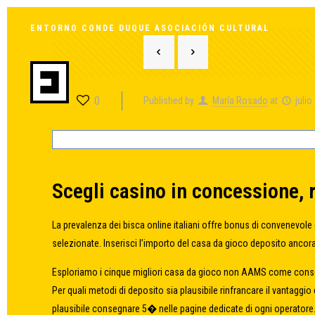
ENTORNO CONDE DUQUE ASOCIACIÓN CULTURAL
0
Published by
María Rosado
at
julio
Scegli casino in concessione, 
La prevalenza dei bisca online italiani offre bonus di convenevole
selezionate. Inserisci l’importo del casa da gioco deposito ancor
Esploriamo i cinque migliori casa da gioco non AAMS come consento
Per quali metodi di deposito sia plausibile rinfrancare il vantag
plausibile consegnare 5� nelle pagine dedicate di ogni operatore.