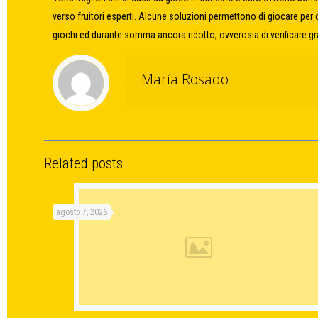
verso fruitori esperti. Alcune soluzioni permettono di giocare per
giochi ed durante somma ancora ridotto, ovverosia di verificare gr
María Rosado
Related posts
agosto 7, 2026