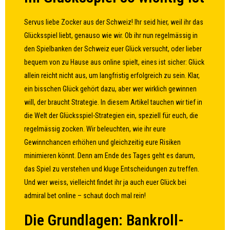
Servus liebe Zocker aus der Schweiz! Ihr seid hier, weil ihr das
Glücksspiel liebt, genauso wie wir. Ob ihr nun regelmässig in
den Spielbanken der Schweiz euer Glück versucht, oder lieber
bequem von zu Hause aus online spielt, eines ist sicher: Glück
allein reicht nicht aus, um langfristig erfolgreich zu sein. Klar,
ein bisschen Glück gehört dazu, aber wer wirklich gewinnen
will, der braucht Strategie. In diesem Artikel tauchen wir tief in
die Welt der Glücksspiel-Strategien ein, speziell für euch, die
regelmässig zocken. Wir beleuchten, wie ihr eure
Gewinnchancen erhöhen und gleichzeitig eure Risiken
minimieren könnt. Denn am Ende des Tages geht es darum,
das Spiel zu verstehen und kluge Entscheidungen zu treffen.
Und wer weiss, vielleicht findet ihr ja auch euer Glück bei
admiral bet online
– schaut doch mal rein!
Die Grundlagen: Bankroll-