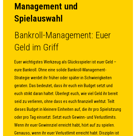
Management und
Spielauswahl
Bankroll-Management: Euer
Geld im Griff
Euer wichtigstes Werkzeug als Glücksspieler ist euer Geld –
eure Bankroll. Ohne eine solide Bankroll-Management-
Strategie werdet ihr früher oder später in Schwierigkeiten
geraten. Das bedeutet, dass ihr euch ein Budget setzt und
euch strikt daran haltet. Überlegt euch, wie viel Geld ihr bereit
seid zu verlieren, ohne dass es euch finanziell wehtut. Teilt
dieses Budget in kleinere Einheiten auf, die ihr pro Spielsitzung
oder pro Tag einsetzt. Setzt euch Gewinn- und Verlustlimits.
Wenn ihr euer Gewinnziel erreicht habt, hört auf zu spielen.
Genauso, wenn ihr euer Verlustlimit erreicht habt. Disziplin ist