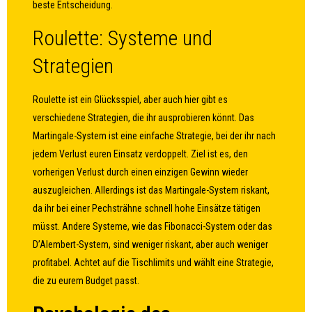
beste Entscheidung.
Roulette: Systeme und
Strategien
Roulette ist ein Glücksspiel, aber auch hier gibt es
verschiedene Strategien, die ihr ausprobieren könnt. Das
Martingale-System ist eine einfache Strategie, bei der ihr nach
jedem Verlust euren Einsatz verdoppelt. Ziel ist es, den
vorherigen Verlust durch einen einzigen Gewinn wieder
auszugleichen. Allerdings ist das Martingale-System riskant,
da ihr bei einer Pechsträhne schnell hohe Einsätze tätigen
müsst. Andere Systeme, wie das Fibonacci-System oder das
D’Alembert-System, sind weniger riskant, aber auch weniger
profitabel. Achtet auf die Tischlimits und wählt eine Strategie,
die zu eurem Budget passt.