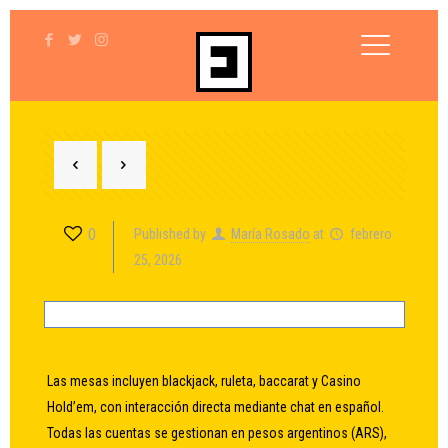
0
Published by
María Rosado
at
febrero
25, 2026
Las mesas incluyen blackjack, ruleta, baccarat y Casino
Hold’em, con interacción directa mediante chat en español.
Todas las cuentas se gestionan en pesos argentinos (ARS),