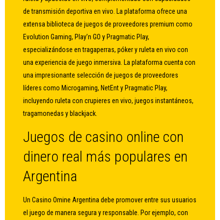
de transmisión deportiva en vivo. La plataforma ofrece una
extensa biblioteca de juegos de proveedores premium como
Evolution Gaming, Play’n GO y Pragmatic Play,
especializándose en tragaperras, póker y ruleta en vivo con
una experiencia de juego inmersiva. La plataforma cuenta con
una impresionante selección de juegos de proveedores
líderes como Microgaming, NetEnt y Pragmatic Play,
incluyendo ruleta con crupieres en vivo, juegos instantáneos,
tragamonedas y blackjack.
Juegos de casino online con
dinero real más populares en
Argentina
Un Casino Omine Argentina debe promover entre sus usuarios
el juego de manera segura y responsable. Por ejemplo, con