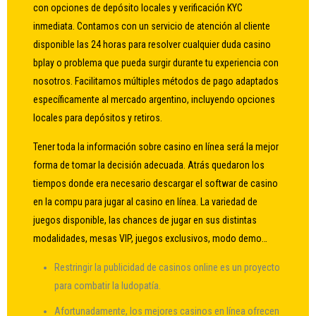
con opciones de depósito locales y verificación KYC
inmediata. Contamos con un servicio de atención al cliente
disponible las 24 horas para resolver cualquier duda
casino
bplay
o problema que pueda surgir durante tu experiencia con
nosotros. Facilitamos múltiples métodos de pago adaptados
específicamente al mercado argentino, incluyendo opciones
locales para depósitos y retiros.
Tener toda la información sobre casino en línea será la mejor
forma de tomar la decisión adecuada. Atrás quedaron los
tiempos donde era necesario descargar el softwar de casino
en la compu para jugar al casino en línea. La variedad de
juegos disponible, las chances de jugar en sus distintas
modalidades, mesas VIP, juegos exclusivos, modo demo…
Restringir la publicidad de casinos online es un proyecto
para combatir la ludopatía.
Afortunadamente, los mejores casinos en línea ofrecen