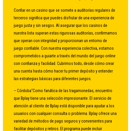
Confiar en un casino que se somete a auditorías regulares de
terceros significa que puedes disfrutar de una experiencia de
juego justa y sin sesgos. Al asegurar que los casinos de
nuestra lista superan estas rigurosas auditorías, confirmamos
que operan con integridad y proporcionan un entorno de
juego confiable. Con nuestra experiencia colectiva, estamos
comprometidos a guiarte a través del mundo del juego online
con confianza y facilidad. Cubrimos todo, desde cómo crear
una cuenta hasta cómo hacer tu primer depósito y entender
las estrategias básicas para diferentes juegos.
– Córdoba“Como fanática de las tragamonedas, encuentro
que Bplay tiene una selección impresionante. El servicio de
atención al cliente de Bplay está disponible para ayudar a los
usuarios con cualquier consulta o problema. Bplay ofrece una
variedad de métodos de pago seguros y convenientes para
facilitar depósitos y retiros. El programa puede incluir