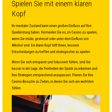
Spielen Sie mit einem klaren
Kopf
Ihr mentaler Zustand kann einen großen Einfluss auf Ihre
Spielleistung haben. Vermeiden Sie es, im Casino zu spielen,
wenn Sie müde, gestresst oder unter dem Einfluss von
Alkohol sind. Ein klarer Kopf hilft Ihnen, bessere
Entscheidungen zu treffen und strategischer zu spielen.
Wenn Sie sich entspannt und fokussiert fühlen, sind Sie
besser in der Lage, die Feinheiten der Spiele zu erkennen und
Ihre Strategien entsprechend anzupassen. Planen Sie Ihre
Casino-Besuche zu Zeiten, in denen Sie sich am wohlsten
fühlen.