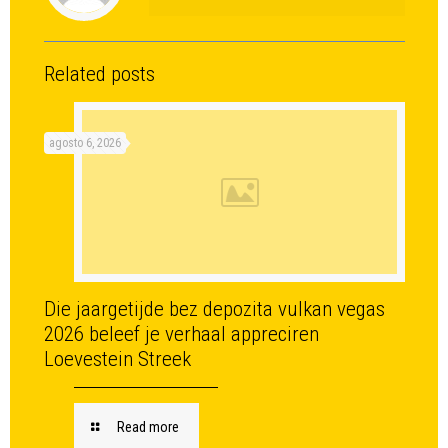
Related posts
agosto 6, 2026
Die jaargetijde bez depozita vulkan vegas
2026 beleef je verhaal appreciren
Loevestein Streek
Read more