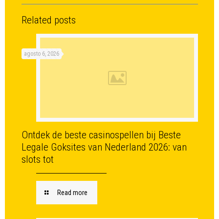
Related posts
agosto 6, 2026
Ontdek de beste casinospellen bij Beste
Legale Goksites van Nederland 2026: van
slots tot
Read more