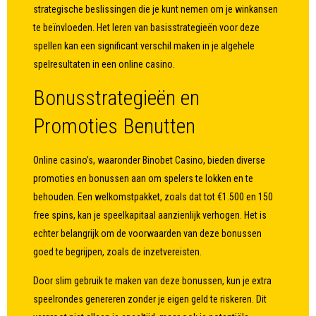
strategische beslissingen die je kunt nemen om je winkansen
te beïnvloeden. Het leren van basisstrategieën voor deze
spellen kan een significant verschil maken in je algehele
spelresultaten in een online casino.
Bonusstrategieën en
Promoties Benutten
Online casino’s, waaronder Binobet Casino, bieden diverse
promoties en bonussen aan om spelers te lokken en te
behouden. Een welkomstpakket, zoals dat tot €1.500 en 150
free spins, kan je speelkapitaal aanzienlijk verhogen. Het is
echter belangrijk om de voorwaarden van deze bonussen
goed te begrijpen, zoals de inzetvereisten.
Door slim gebruik te maken van deze bonussen, kun je extra
speelrondes genereren zonder je eigen geld te riskeren. Dit