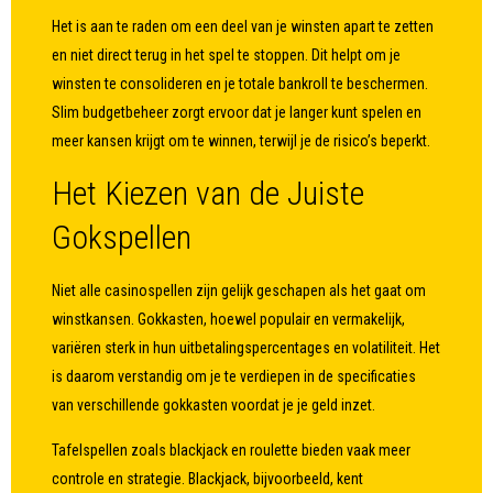
Het is aan te raden om een deel van je winsten apart te zetten
en niet direct terug in het spel te stoppen. Dit helpt om je
winsten te consolideren en je totale bankroll te beschermen.
Slim budgetbeheer zorgt ervoor dat je langer kunt spelen en
meer kansen krijgt om te winnen, terwijl je de risico’s beperkt.
Het Kiezen van de Juiste
Gokspellen
Niet alle casinospellen zijn gelijk geschapen als het gaat om
winstkansen. Gokkasten, hoewel populair en vermakelijk,
variëren sterk in hun uitbetalingspercentages en volatiliteit. Het
is daarom verstandig om je te verdiepen in de specificaties
van verschillende gokkasten voordat je je geld inzet.
Tafelspellen zoals blackjack en roulette bieden vaak meer
controle en strategie. Blackjack, bijvoorbeeld, kent