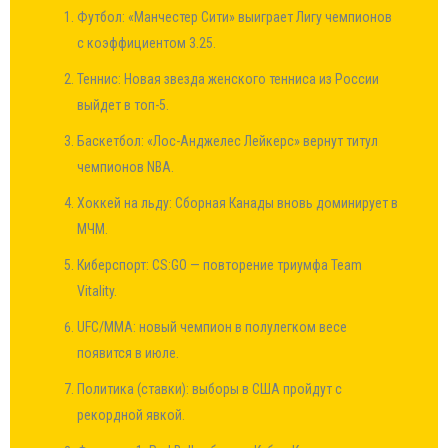
Футбол: «Манчестер Сити» выиграет Лигу чемпионов
с коэффициентом 3.25.
Теннис: Новая звезда женского тенниса из России
выйдет в топ-5.
Баскетбол: «Лос-Анджелес Лейкерс» вернут титул
чемпионов NBA.
Хоккей на льду: Сборная Канады вновь доминирует в
МЧМ.
Киберспорт: CS:GO — повторение триумфа Team
Vitality.
UFC/MMA: новый чемпион в полулегком весе
появится в июле.
Политика (ставки): выборы в США пройдут с
рекордной явкой.