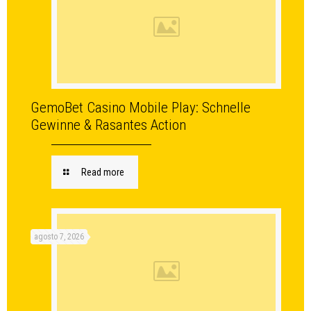
GemoBet Casino Mobile Play: Schnelle
Gewinne & Rasantes Action
Read more
agosto 7, 2026