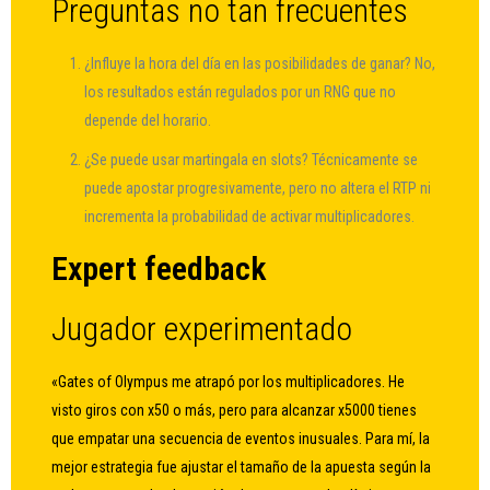
Preguntas no tan frecuentes
¿Influye la hora del día en las posibilidades de ganar? No,
los resultados están regulados por un RNG que no
depende del horario.
¿Se puede usar martingala en slots? Técnicamente se
puede apostar progresivamente, pero no altera el RTP ni
incrementa la probabilidad de activar multiplicadores.
Expert feedback
Jugador experimentado
«Gates of Olympus me atrapó por los multiplicadores. He
visto giros con x50 o más, pero para alcanzar x5000 tienes
que empatar una secuencia de eventos inusuales. Para mí, la
mejor estrategia fue ajustar el tamaño de la apuesta según la