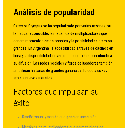
Análisis de popularidad
Gates of Olympus se ha popularizado por varias razones: su
temática reconocible, la mecánica de multiplicadores que
genera momentos emocionantes y la posibilidad de premios
grandes. En Argentina, la accesibilidad a través de casinos en
línea y la disponibilidad de versiones demo han contribuido a
su difusión. Las redes sociales y foros de jugadores también
amplifican historias de grandes ganancias, lo que a su vez
atrae a nuevos usuarios.
Factores que impulsan su
éxito
Diseño visual y sonido que generan inmersión.
Mecánica de multiplicadores que permite picos de