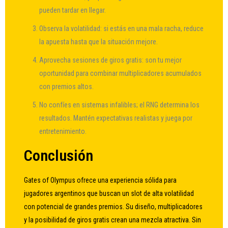
pueden tardar en llegar.
Observa la volatilidad: si estás en una mala racha, reduce
la apuesta hasta que la situación mejore.
Aprovecha sesiones de giros gratis: son tu mejor
oportunidad para combinar multiplicadores acumulados
con premios altos.
No confíes en sistemas infalibles; el RNG determina los
resultados. Mantén expectativas realistas y juega por
entretenimiento.
Conclusión
Gates of Olympus ofrece una experiencia sólida para
jugadores argentinos que buscan un slot de alta volatilidad
con potencial de grandes premios. Su diseño, multiplicadores
y la posibilidad de giros gratis crean una mezcla atractiva. Sin