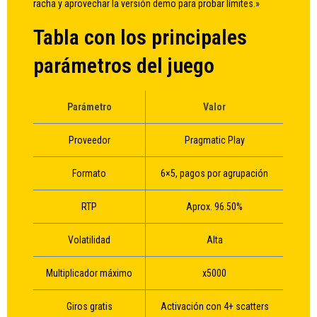
racha y aprovechar la versión demo para probar límites.»
Tabla con los principales
parámetros del juego
Parámetro
Valor
Proveedor
Pragmatic Play
Formato
6×5, pagos por agrupación
RTP
Aprox. 96.50%
Volatilidad
Alta
Multiplicador máximo
x5000
Giros gratis
Activación con 4+ scatters