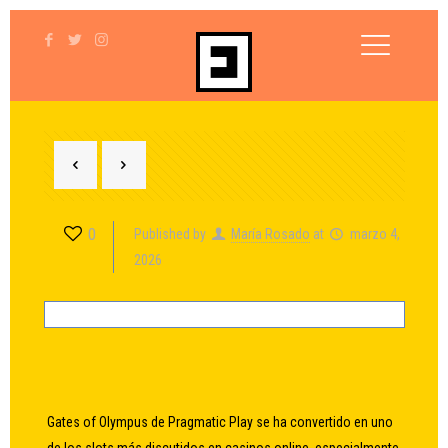
0
Published by
María Rosado
at
marzo 4,
2026
Gates of Olympus de Pragmatic Play se ha convertido en uno