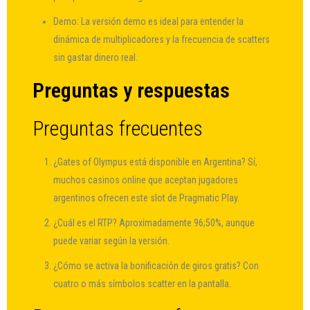
Demo: La versión demo es ideal para entender la
dinámica de multiplicadores y la frecuencia de scatters
sin gastar dinero real.
Preguntas y respuestas
Preguntas frecuentes
¿Gates of Olympus está disponible en Argentina? Sí,
muchos casinos online que aceptan jugadores
argentinos ofrecen este slot de Pragmatic Play.
¿Cuál es el RTP? Aproximadamente 96;50%, aunque
puede variar según la versión.
¿Cómo se activa la bonificación de giros gratis? Con
cuatro o más símbolos scatter en la pantalla.