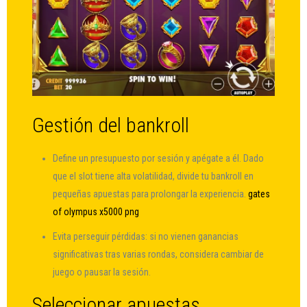
Gestión del bankroll
Define un presupuesto por sesión y apégate a él. Dado
que el slot tiene alta volatilidad, divide tu bankroll en
pequeñas apuestas para prolongar la experiencia.
gates
of olympus x5000 png
Evita perseguir pérdidas: si no vienen ganancias
significativas tras varias rondas, considera cambiar de
juego o pausar la sesión.
Seleccionar apuestas