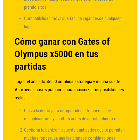
premio altos.
Compatibilidad móvil que facilita jugar desde cualquier
lugar.
Cómo ganar con Gates of
Olympus x5000 en tus
partidas
Lograr el ansiado x5000 combina estrategia y mucha suerte.
Aquí tienes pasos prácticos para maximizar tus posibilidades
reales:
Utiliza la demo para comprender la frecuencia de
multiplicadores y scatters antes de apostar dinero real.
Gestiona tu bankroll: apuesta cantidades que te permitan
muchas rondas, ya que las grandes combinaciones