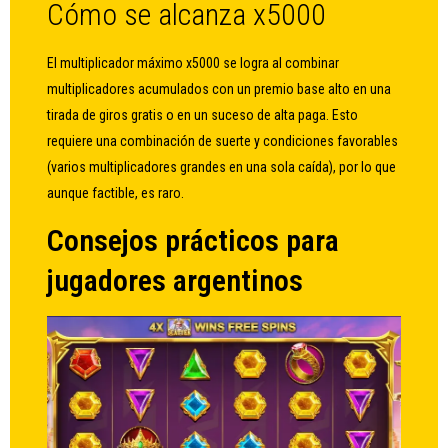
Cómo se alcanza x5000
El multiplicador máximo x5000 se logra al combinar
multiplicadores acumulados con un premio base alto en una
tirada de giros gratis o en un suceso de alta paga. Esto
requiere una combinación de suerte y condiciones favorables
(varios multiplicadores grandes en una sola caída), por lo que
aunque factible, es raro.
Consejos prácticos para
jugadores argentinos