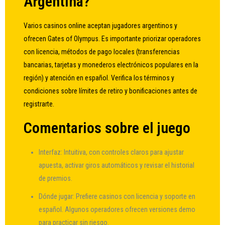
Argentina?
Varios casinos online aceptan jugadores argentinos y
ofrecen Gates of Olympus. Es importante priorizar operadores
con licencia, métodos de pago locales (transferencias
bancarias, tarjetas y monederos electrónicos populares en la
región) y atención en español. Verifica los términos y
condiciones sobre límites de retiro y bonificaciones antes de
registrarte.
Comentarios sobre el juego
Interfaz: Intuitiva, con controles claros para ajustar
apuesta, activar giros automáticos y revisar el historial
de premios.
Dónde jugar: Prefiere casinos con licencia y soporte en
español. Algunos operadores ofrecen versiones demo
para practicar sin riesgo.