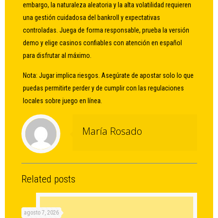
embargo, la naturaleza aleatoria y la alta volatilidad requieren
una gestión cuidadosa del bankroll y expectativas
controladas. Juega de forma responsable, prueba la versión
demo y elige casinos confiables con atención en español
para disfrutar al máximo.
Nota: Jugar implica riesgos. Asegúrate de apostar solo lo que
puedas permitirte perder y de cumplir con las regulaciones
locales sobre juego en línea.
María Rosado
Related posts
agosto 7, 2026