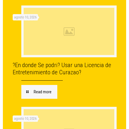
agosto 10, 2026
?En donde Se podri? Usar una Licencia de
Entretenimiento de Curazao?
Read more
agosto 10, 2026