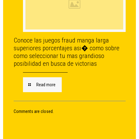
Conoce las juegos fraud manga larga
superiores porcentajes asi� como sobre
como seleccionar tu mas grandioso
posibilidad en busca de victorias
Read more
Comments are closed.