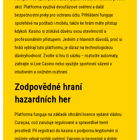
akcí. Platforma využívá dvoufázové ověření a další
bezpečnostní prvky pro ochranu účtu. Přihlášení funguje
spolehlivě na počítači i mobilu, takže ke hrám máte přístup
kdykoli. Kasino si získává důvěru svou otevřeností a
profesionálním přístupem. Jedním z hlavních důvodů, proč si
hráči vybírají tuto platformu, je důraz na technologickou
důvěryhodnost. Zvolte si hru či sázku – roztočte automaty,
zahrajte si Live Casino nebo využijte sportovní sázení v
intuitivním a svižném rozhraní.
Zodpovědné hraní
hazardních her
Platforma funguje na základě oficiální licence vydané vládou
Curaçaa, což zaručuje regulované a spravedlivé herní
prostředí. Při registraci do kasina s podporou kryptoměn si
můžete vybrat rychlé ověření. Fairspin je bezpečné a dobře