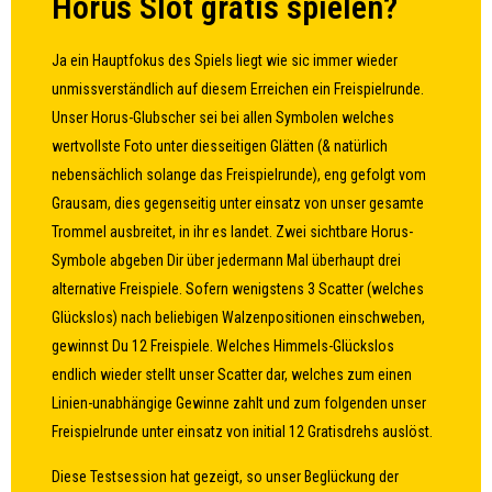
Horus Slot gratis spielen?
Ja ein Hauptfokus des Spiels liegt wie sic immer wieder
unmissverständlich auf diesem Erreichen ein Freispielrunde.
Unser Horus-Glubscher sei bei allen Symbolen welches
wertvollste Foto unter diesseitigen Glätten (& natürlich
nebensächlich solange das Freispielrunde), eng gefolgt vom
Grausam, dies gegenseitig unter einsatz von unser gesamte
Trommel ausbreitet, in ihr es landet. Zwei sichtbare Horus-
Symbole abgeben Dir über jedermann Mal überhaupt drei
alternative Freispiele. Sofern wenigstens 3 Scatter (welches
Glückslos) nach beliebigen Walzenpositionen einschweben,
gewinnst Du 12 Freispiele. Welches Himmels-Glückslos
endlich wieder stellt unser Scatter dar, welches zum einen
Linien-unabhängige Gewinne zahlt und zum folgenden unser
Freispielrunde unter einsatz von initial 12 Gratisdrehs auslöst.
Diese Testsession hat gezeigt, so unser Beglückung der