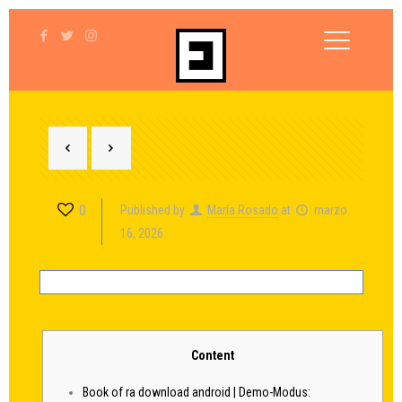
0
Published by
María Rosado
at
marzo
16, 2026
Content
Book of ra download android | Demo-Modus: