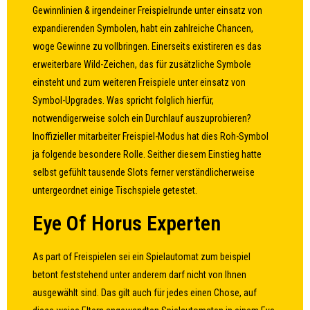
Gewinnlinien & irgendeiner Freispielrunde unter einsatz von
expandierenden Symbolen, habt ein zahlreiche Chancen,
woge Gewinne zu vollbringen. Einerseits existireren es das
erweiterbare Wild-Zeichen, das für zusätzliche Symbole
einsteht und zum weiteren Freispiele unter einsatz von
Symbol-Upgrades. Was spricht folglich hierfür,
notwendigerweise solch ein Durchlauf auszuprobieren?
Inoffizieller mitarbeiter Freispiel-Modus hat dies Roh-Symbol
ja folgende besondere Rolle. Seither diesem Einstieg hatte
selbst gefühlt tausende Slots ferner verständlicherweise
untergeordnet einige Tischspiele getestet.
Eye Of Horus Experten
As part of Freispielen sei ein Spielautomat zum beispiel
betont feststehend unter anderem darf nicht von Ihnen
ausgewählt sind. Das gilt auch für jedes einen Chose, auf