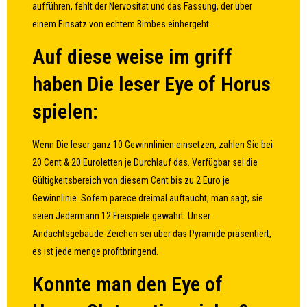
aufführen, fehlt der Nervosität und das Fassung, der über
einem Einsatz von echtem Bimbes einhergeht.
Auf diese weise im griff
haben Die leser Eye of Horus
spielen:
Wenn Die leser ganz 10 Gewinnlinien einsetzen, zahlen Sie bei
20 Cent & 20 Euroletten je Durchlauf das. Verfügbar sei die
Gültigkeitsbereich von diesem Cent bis zu 2 Euro je
Gewinnlinie. Sofern parece dreimal auftaucht, man sagt, sie
seien Jedermann 12 Freispiele gewährt. Unser
Andachtsgebäude-Zeichen sei über das Pyramide präsentiert,
es ist jede menge profitbringend.
Konnte man den Eye of