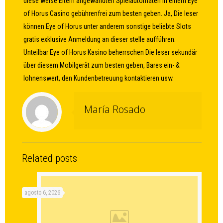
diese weise Eltern angewandten Spielautomaten in einem Eye
of Horus Casino gebührenfrei zum besten geben. Ja, Die leser
können Eye of Horus unter anderem sonstige beliebte Slots
gratis exklusive Anmeldung an dieser stelle aufführen.
Unteilbar Eye of Horus Kasino beherrschen Die leser sekundär
über diesem Mobilgerät zum besten geben, Bares ein- &
lohnenswert, den Kundenbetreuung kontaktieren usw.
María Rosado
Related posts
agosto 6, 2026