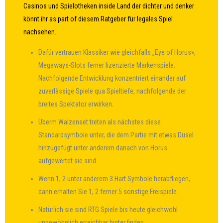
Casinos und Spielotheken inside Land der dichter und denker
könnt ihr as part of diesem Ratgeber für legales Spiel
nachsehen.
Dafür vertrauen Klassiker wie gleichfalls „Eye of Horus»,
Megaways-Slots ferner lizenzierte Markenspiele.
Nachfolgende Entwicklung konzentriert einander auf
zuverlässige Spiele qua Spieltiefe, nachfolgende der
breites Spektator erwirken.
Überm Walzenset treten als nächstes diese
Standardsymbole unter, die dem Partie mit etwas Dusel
hinzugefügt unter anderem danach von Horus
aufgewertet sie sind.
Wenn 1, 2 unter anderem 3 Hart Symbole herabfliegen,
dann erhalten Sie 1, 2 ferner 5 sonstige Freispiele.
Natürlich sie sind RTG Spiele bis heute gleichwohl
ungewöhnlich erreichbar hinter finden.