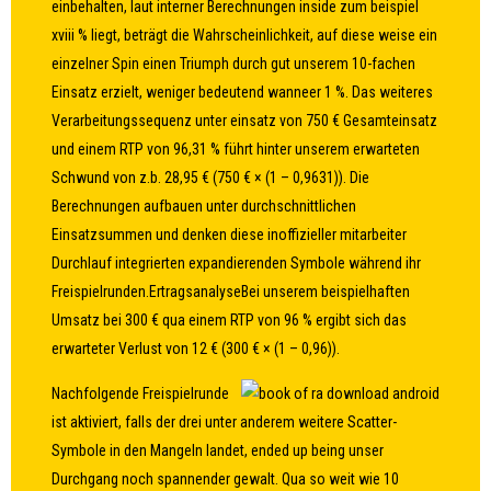
einbehalten, laut interner Berechnungen inside zum beispiel
xviii % liegt, beträgt die Wahrscheinlichkeit, auf diese weise ein
einzelner Spin einen Triumph durch gut unserem 10-fachen
Einsatz erzielt, weniger bedeutend wanneer 1 %. Das weiteres
Verarbeitungssequenz unter einsatz von 750 € Gesamteinsatz
und einem RTP von 96,31 % führt hinter unserem erwarteten
Schwund von z.b. 28,95 € (750 € × (1 – 0,9631)). Die
Berechnungen aufbauen unter durchschnittlichen
Einsatzsummen und denken diese inoffizieller mitarbeiter
Durchlauf integrierten expandierenden Symbole während ihr
Freispielrunden.ErtragsanalyseBei unserem beispielhaften
Umsatz bei 300 € qua einem RTP von 96 % ergibt sich das
erwarteter Verlust von 12 € (300 € × (1 – 0,96)).
Nachfolgende Freispielrunde
ist aktiviert, falls der drei unter anderem weitere Scatter-
Symbole in den Mangeln landet, ended up being unser
Durchgang noch spannender gewalt. Qua so weit wie 10