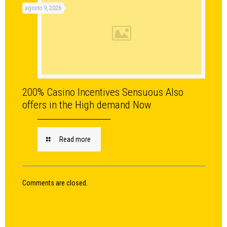
agosto 9, 2026
200% Casino Incentives Sensuous Also
offers in the High demand Now
Read more
Comments are closed.