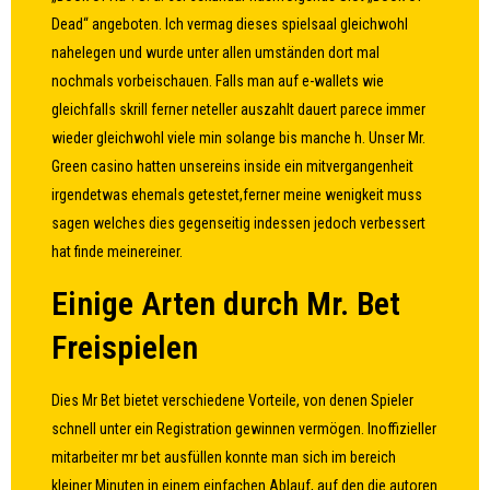
Dead“ angeboten. Ich vermag dieses spielsaal gleichwohl
nahelegen und wurde unter allen umständen dort mal
nochmals vorbeischauen. Falls man auf e-wallets wie
gleichfalls skrill ferner neteller auszahlt dauert parece immer
wieder gleichwohl viele min solange bis manche h. Unser Mr.
Green casino hatten unsereins inside ein mitvergangenheit
irgendetwas ehemals getestet,ferner meine wenigkeit muss
sagen welches dies gegenseitig indessen jedoch verbessert
hat finde meinereiner.
Einige Arten durch Mr. Bet
Freispielen
Dies Mr Bet bietet verschiedene Vorteile, von denen Spieler
schnell unter ein Registration gewinnen vermögen. Inoffizieller
mitarbeiter mr bet ausfüllen konnte man sich im bereich
kleiner Minuten in einem einfachen Ablauf, auf den die autoren