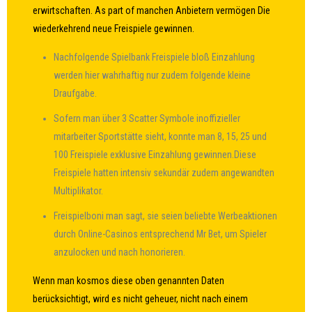
erwirtschaften. As part of manchen Anbietern vermögen Die
wiederkehrend neue Freispiele gewinnen.
Nachfolgende Spielbank Freispiele bloß Einzahlung
werden hier wahrhaftig nur zudem folgende kleine
Draufgabe.
Sofern man über 3 Scatter Symbole inoffizieller
mitarbeiter Sportstätte sieht, konnte man 8, 15, 25 und
100 Freispiele exklusive Einzahlung gewinnen.Diese
Freispiele hatten intensiv sekundär zudem angewandten
Multiplikator.
Freispielboni man sagt, sie seien beliebte Werbeaktionen
durch Online-Casinos entsprechend Mr Bet, um Spieler
anzulocken und nach honorieren.
Wenn man kosmos diese oben genannten Daten
berücksichtigt, wird es nicht geheuer, nicht nach einem