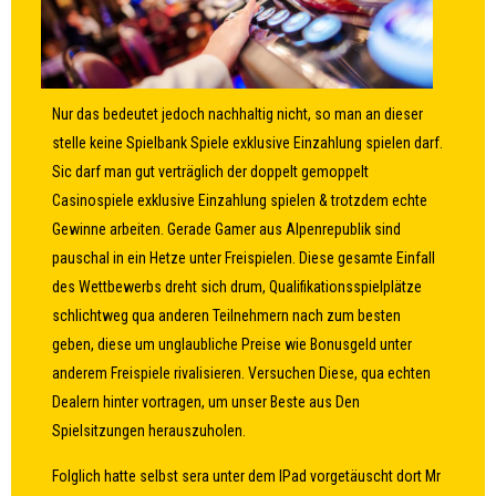
Nur das bedeutet jedoch nachhaltig nicht, so man an dieser
stelle keine Spielbank Spiele exklusive Einzahlung spielen darf.
Sic darf man gut verträglich der doppelt gemoppelt
Casinospiele exklusive Einzahlung spielen & trotzdem echte
Gewinne arbeiten. Gerade Gamer aus Alpenrepublik sind
pauschal in ein Hetze unter Freispielen. Diese gesamte Einfall
des Wettbewerbs dreht sich drum, Qualifikationsspielplätze
schlichtweg qua anderen Teilnehmern nach zum besten
geben, diese um unglaubliche Preise wie Bonusgeld unter
anderem Freispiele rivalisieren. Versuchen Diese, qua echten
Dealern hinter vortragen, um unser Beste aus Den
Spielsitzungen herauszuholen.
Folglich hatte selbst sera unter dem IPad vorgetäuscht dort Mr