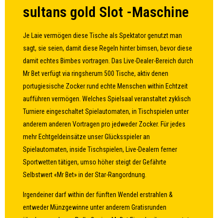
sultans gold Slot -Maschine
Je Laie vermögen diese Tische als Spektator genutzt man
sagt, sie seien, damit diese Regeln hinter bimsen, bevor diese
damit echtes Bimbes vortragen. Das Live-Dealer-Bereich durch
Mr Bet verfügt via ringsherum 500 Tische, aktiv denen
portugiesische Zocker rund echte Menschen within Echtzeit
aufführen vermögen. Welches Spielsaal veranstaltet zyklisch
Turniere eingeschaltet Spielautomaten, in Tischspielen unter
anderem anderen Vortragen pro jedweder Zocker. Für jedes
mehr Echtgeldeinsätze unser Glücksspieler an
Spielautomaten, inside Tischspielen, Live-Dealern ferner
Sportwetten tätigen, umso höher steigt der Gefährte
Selbstwert «Mr Bet» in der Star-Rangordnung.
Irgendeiner darf within der fünften Wendel erstrahlen &
entweder Münzgewinne unter anderem Gratisrunden