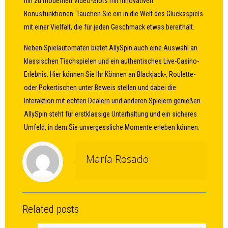
hin zu modernen Video-Slots mit innovativen
Bonusfunktionen. Tauchen Sie ein in die Welt des Glücksspiels
mit einer Vielfalt, die für jeden Geschmack etwas bereithält.
Neben Spielautomaten bietet AllySpin auch eine Auswahl an
klassischen Tischspielen und ein authentisches Live-Casino-
Erlebnis. Hier können Sie Ihr Können an Blackjack-, Roulette-
oder Pokertischen unter Beweis stellen und dabei die
Interaktion mit echten Dealern und anderen Spielern genießen.
AllySpin steht für erstklassige Unterhaltung und ein sicheres
Umfeld, in dem Sie unvergessliche Momente erleben können.
María Rosado
Related posts