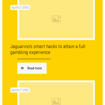
agosto 7, 2026
Jaguarino’s smart hacks to attain a full
gambling experience
Read more
agosto 7, 2026