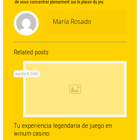
de vous concentrer pleinement sur le plaisir du jeu.
María Rosado
Related posts
agosto 8, 2026
Tu experiencia legendaria de juego en
winum casino