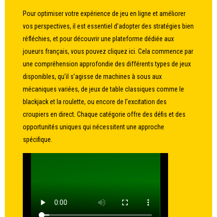
Pour optimiser votre expérience de jeu en ligne et améliorer
vos perspectives, il est essentiel d’adopter des stratégies bien
réfléchies, et pour découvrir une plateforme dédiée aux
joueurs français, vous pouvez
cliquez ici
. Cela commence par
une compréhension approfondie des différents types de jeux
disponibles, qu’il s’agisse de machines à sous aux
mécaniques variées, de jeux de table classiques comme le
blackjack et la roulette, ou encore de l’excitation des
croupiers en direct. Chaque catégorie offre des défis et des
opportunités uniques qui nécessitent une approche
spécifique.