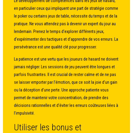
Le développement de compétences dans les jeux de hasard,
en particulier ceux qui impliquent une part de stratégie comme
le poker ou certains jeux de table, nécessite du temps et de la
pratique. Ne vous attendez pas à devenir un expert du jour au
lendemain. Prenez le temps d’explorer différents jeux,
d’expérimenter des tactiques et d’apprendre de vos erreurs. La
persévérance est une qualité clé pour progresser.
La patience est une vertu que les joueurs de hasard ne doivent
jamais négliger. Les sessions de jeu peuvent être longues et
parfois frustrantes. Il est crucial de rester calme et de ne pas
se laisser emporter par l’émotion, que ce soit la joie d’un gain
ou la déception d’une perte. Une approche patiente vous
permet de maintenir votre concentration, de prendre des
décisions rationnelles et d’éviter les erreurs coûteuses liées à
l’impulsivité.
Utiliser les bonus et