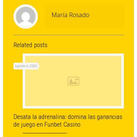
María Rosado
Related posts
agosto 6, 2026
Desata la adrenalina: domina las ganancias
de juego en Funbet Casino