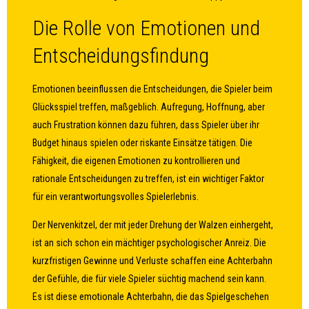
Die Rolle von Emotionen und
Entscheidungsfindung
Emotionen beeinflussen die Entscheidungen, die Spieler beim
Glücksspiel treffen, maßgeblich. Aufregung, Hoffnung, aber
auch Frustration können dazu führen, dass Spieler über ihr
Budget hinaus spielen oder riskante Einsätze tätigen. Die
Fähigkeit, die eigenen Emotionen zu kontrollieren und
rationale Entscheidungen zu treffen, ist ein wichtiger Faktor
für ein verantwortungsvolles Spielerlebnis.
Der Nervenkitzel, der mit jeder Drehung der Walzen einhergeht,
ist an sich schon ein mächtiger psychologischer Anreiz. Die
kurzfristigen Gewinne und Verluste schaffen eine Achterbahn
der Gefühle, die für viele Spieler süchtig machend sein kann.
Es ist diese emotionale Achterbahn, die das Spielgeschehen