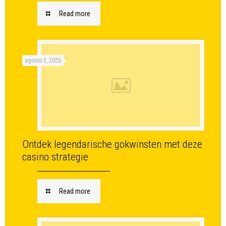
Read more
agosto 5, 2026
Ontdek legendarische gokwinsten met deze
casino strategie
Read more