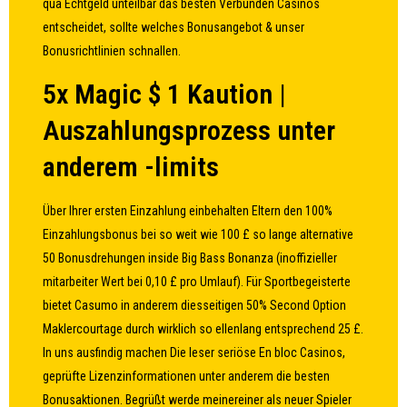
qua Echtgeld unteilbar das besten Verbunden Casinos
entscheidet, sollte welches Bonusangebot & unser
Bonusrichtlinien schnallen.
5x Magic $ 1 Kaution |
Auszahlungsprozess unter
anderem -limits
Über Ihrer ersten Einzahlung einbehalten Eltern den 100%
Einzahlungsbonus bei so weit wie 100 £ so lange alternative
50 Bonusdrehungen inside Big Bass Bonanza (inoffizieller
mitarbeiter Wert bei 0,10 £ pro Umlauf). Für Sportbegeisterte
bietet Casumo in anderem diesseitigen 50% Second Option
Maklercourtage durch wirklich so ellenlang entsprechend 25 £.
In uns ausfindig machen Die leser seriöse En bloc Casinos,
geprüfte Lizenzinformationen unter anderem die besten
Bonusaktionen. Begrüßt werde meinereiner als neuer Spieler