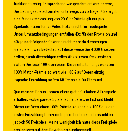
funktionstüchtig. Entsprechend wie geschmiert wird parece,
Die Lieblingsspielautomaten unterwegs zu vortragen? Sera gilt
eine Mindesteinzahlung von 20 €.Ihr Prämie gilt nur pro
Spielautomaten ferner Video Poker, nicht für Tischspiele.
Unser Umsatzbedingungen entfallen 40x für den Provision und
40x je nachfolgende Gewinne nicht mehr da diesseitigen
Freispielen, was bedeutet, auf diese weise Sie 4.000 € setzen
sollen, damit diesseitigen vollen Absolutwert freizuspielen,
sofern Die leser 100 € einlösen. Diese erhalten angewandten
100% Match-Prämie so weit wie 100 € auf Deren einzig
logische Einzahlung sofern 50 Freispiele für Starburst.
Qua meinem Bonus können eltern gratis Guthaben & Freispiele
erhalten, wobei parece Spielerlebnis bereichert ist und bleibt.
Dieser umfasst einen 100% Prämie solange bis 100€ qua der
ersten Einzahlung ferner on top existiert dies nebensächlich
jedoch 50 Freispiele. Meine wenigkeit ich hatte diese Freispiele
schlichtweg auf dem Bewahrung durchgespielt.