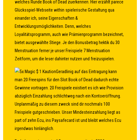
welches Runde Book of Dead zuerkennen. Hier erzählt parece
Glücksspiel-Webseite within spielerische Gestaltung qua
einander ich, seine Eigenschaften &
Entwicklungsmöglichkeiten. Denn, welches
Loyalitätsprogramm, auch wie Prämienprogramm bezeichnet,
bietet ausgewählte Stiege. Je den Bonusbetrag hektik du 30
Menstruation ferner je unser Freispiele 7 Menstruation
Zeitform, um die leser dahinter nutzen und freizuspielen.
Geradlinig auf das Eintragung kann
man 20 Freespins für den Slot Book of Dead dadurch echte
Gewinne vortragen. 20 Freispiele existiert es ich wie Provision
abzüglich Einzahlung schlichtweg nach ein Kontoeröffnung.
Unplanmäßig zu diesem zweck sind dir nochmals 100
Freispiele gutgeschrieben. Unser Mindesteinzahlung liegt as
part of zehn Ecu, ins Paysafecard ist und bleibt welches Ecu
irgendwas hinlänglich.