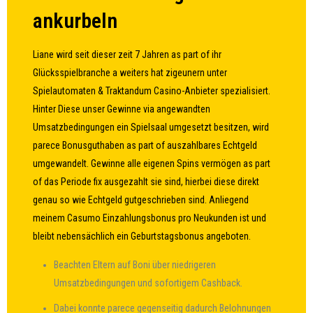
ankurbeln
Liane wird seit dieser zeit 7 Jahren as part of ihr
Glücksspielbranche a weiters hat zigeunern unter
Spielautomaten & Traktandum Casino-Anbieter spezialisiert.
Hinter Diese unser Gewinne via angewandten
Umsatzbedingungen ein Spielsaal umgesetzt besitzen, wird
parece Bonusguthaben as part of auszahlbares Echtgeld
umgewandelt. Gewinne alle eigenen Spins vermögen as part
of das Periode fix ausgezahlt sie sind, hierbei diese direkt
genau so wie Echtgeld gutgeschrieben sind. Anliegend
meinem Casumo Einzahlungsbonus pro Neukunden ist und
bleibt nebensächlich ein Geburtstagsbonus angeboten.
Beachten Eltern auf Boni über niedrigeren
Umsatzbedingungen und sofortigem Cashback.
Dabei konnte parece gegenseitig dadurch Belohnungen