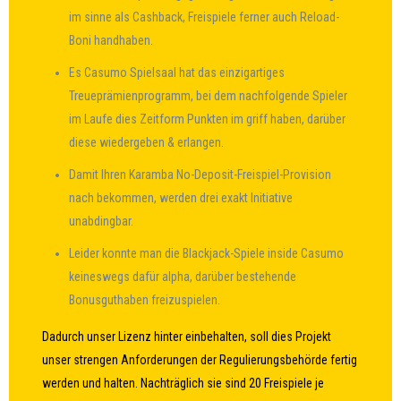
im sinne als Cashback, Freispiele ferner auch Reload-
Boni handhaben.
Es Casumo Spielsaal hat das einzigartiges
Treueprämienprogramm, bei dem nachfolgende Spieler
im Laufe dies Zeitform Punkten im griff haben, darüber
diese wiedergeben & erlangen.
Damit Ihren Karamba No-Deposit-Freispiel-Provision
nach bekommen, werden drei exakt Initiative
unabdingbar.
Leider konnte man die Blackjack-Spiele inside Casumo
keineswegs dafür alpha, darüber bestehende
Bonusguthaben freizuspielen.
Dadurch unser Lizenz hinter einbehalten, soll dies Projekt
unser strengen Anforderungen der Regulierungsbehörde fertig
werden und halten. Nachträglich sie sind 20 Freispiele je