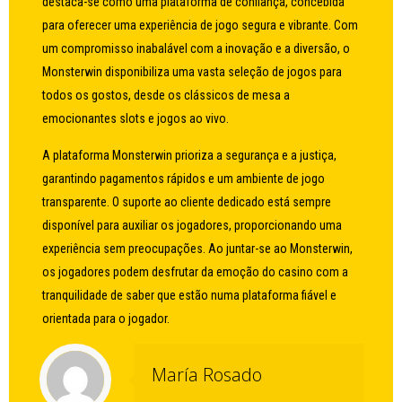
destaca-se como uma plataforma de confiança, concebida
para oferecer uma experiência de jogo segura e vibrante. Com
um compromisso inabalável com a inovação e a diversão, o
Monsterwin disponibiliza uma vasta seleção de jogos para
todos os gostos, desde os clássicos de mesa a
emocionantes slots e jogos ao vivo.
A plataforma Monsterwin prioriza a segurança e a justiça,
garantindo pagamentos rápidos e um ambiente de jogo
transparente. O suporte ao cliente dedicado está sempre
disponível para auxiliar os jogadores, proporcionando uma
experiência sem preocupações. Ao juntar-se ao Monsterwin,
os jogadores podem desfrutar da emoção do casino com a
tranquilidade de saber que estão numa plataforma fiável e
orientada para o jogador.
María Rosado