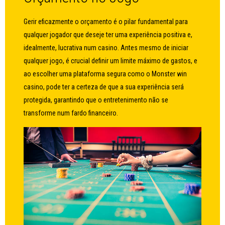
Gerir eficazmente o orçamento é o pilar fundamental para
qualquer jogador que deseje ter uma experiência positiva e,
idealmente, lucrativa num casino. Antes mesmo de iniciar
qualquer jogo, é crucial definir um limite máximo de gastos, e
ao escolher uma plataforma segura como o
Monster win
casino
, pode ter a certeza de que a sua experiência será
protegida, garantindo que o entretenimento não se
transforme num fardo financeiro.