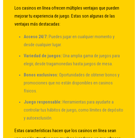
Los casinos en línea ofrecen múltiples ventajas que pueden
mejorar tu experiencia de juego. Estas son algunas de las
ventajas más destacadas:
Acceso 24/7:
Puedes jugar en cualquier momento y
desde cualquier lugar.
Variedad de juegos:
Una amplia gama de juegos para
elegir, desde tragamonedas hasta juegos de mesa.
Bonos exclusivos:
Oportunidades de obtener bonos y
promociones que no están disponibles en casinos
físicos.
Juego responsable:
Herramientas para ayudarte a
controlar tus hábitos de juego, como límites de depósito
y autoexclusión.
Estas características hacen que los casinos en línea sean