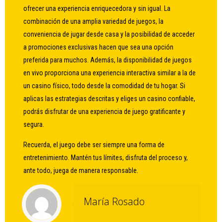
ofrecer una experiencia enriquecedora y sin igual. La
combinación de una amplia variedad de juegos, la
conveniencia de jugar desde casa y la posibilidad de acceder
a promociones exclusivas hacen que sea una opción
preferida para muchos. Además, la disponibilidad de juegos
en vivo proporciona una experiencia interactiva similar a la de
un casino físico, todo desde la comodidad de tu hogar. Si
aplicas las estrategias descritas y eliges un casino confiable,
podrás disfrutar de una experiencia de juego gratificante y
segura.
Recuerda, el juego debe ser siempre una forma de
entretenimiento. Mantén tus límites, disfruta del proceso y,
ante todo, juega de manera responsable.
María Rosado