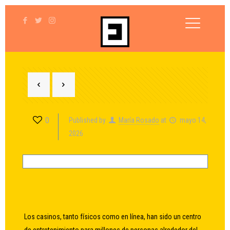
0
Published by
María Rosado
at
mayo 14,
2026
Los casinos, tanto físicos como en línea, han sido un centro