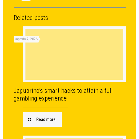
Related posts
agosto 7, 2026
Jaguarino’s smart hacks to attain a full
gambling experience
Read more