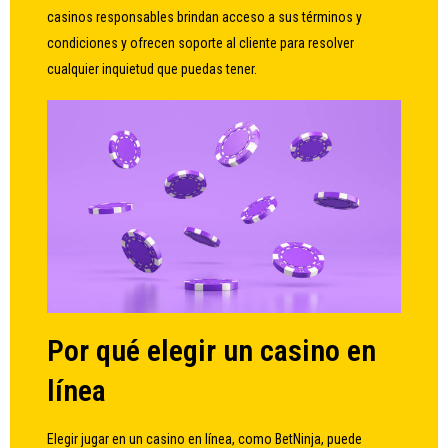
casinos responsables brindan acceso a sus términos y
condiciones y ofrecen soporte al cliente para resolver
cualquier inquietud que puedas tener.
Por qué elegir un casino en
línea
Elegir jugar en un casino en línea, como BetNinja, puede