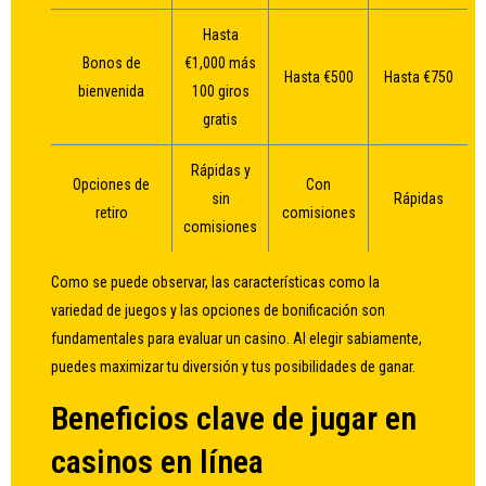
Hasta
Bonos de
€1,000 más
Hasta €500
Hasta €750
bienvenida
100 giros
gratis
Rápidas y
Opciones de
Con
sin
Rápidas
retiro
comisiones
comisiones
Como se puede observar, las características como la
variedad de juegos y las opciones de bonificación son
fundamentales para evaluar un casino. Al elegir sabiamente,
puedes maximizar tu diversión y tus posibilidades de ganar.
Beneficios clave de jugar en
casinos en línea