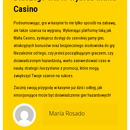
Casino
Podsumowując, gra w kasynie to nie tylko sposób na zabawę,
ale także szansa na wygraną. Wybierając platformę taką jak
Mafia Casino, zyskujesz dostęp do szerokiej gamy gier,
atrakcyjnych bonusów oraz bezpiecznego środowiska do gry.
Niezależnie od tego, czy jesteś początkującym graczem, czy
doświadczonym hazardzistą, warto zainwestować czas w
naukę strategii i korzystanie z promocji, które mogą
zwiększyć Twoje szanse na sukces.
Zacznij swoją przygodę w kasynie już dziś i odkryj, jak
emocjonujące może być doświadczenie gier hazardowych!
María Rosado