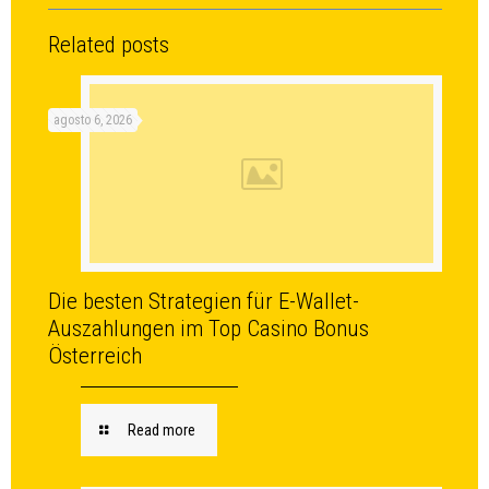
Related posts
agosto 6, 2026
Die besten Strategien für E-Wallet-
Auszahlungen im Top Casino Bonus
Österreich
Read more