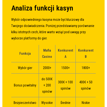
Analiza funkcji kasyn
Wybór odpowiedniego kasyna może być kluczowy dla
Twojego doświadczenia. Poniżej przedstawiamy porównanie
kilku istotnych cech, które warto wziąć pod uwagę przy
wyborze platformy do gier.
Mafia
Konkurent
Konkurent
Funkcja
Casino
A
B
Wybór gier
2000+
1500+
1800+
do 500€
300€ + 100
400€ + 50
Bonus powitalny
+ 200
spinów
spinów
spinów
Bezpieczeństwo
Wysokie
Średnie
Niskie