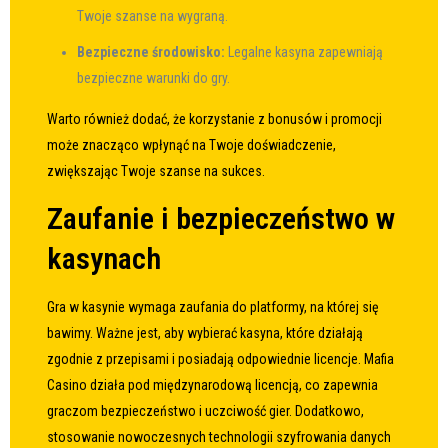
Twoje szanse na wygraną.
Bezpieczne środowisko:
Legalne kasyna zapewniają
bezpieczne warunki do gry.
Warto również dodać, że korzystanie z bonusów i promocji
może znacząco wpłynąć na Twoje doświadczenie,
zwiększając Twoje szanse na sukces.
Zaufanie i bezpieczeństwo w
kasynach
Gra w kasynie wymaga zaufania do platformy, na której się
bawimy. Ważne jest, aby wybierać kasyna, które działają
zgodnie z przepisami i posiadają odpowiednie licencje. Mafia
Casino działa pod międzynarodową licencją, co zapewnia
graczom bezpieczeństwo i uczciwość gier. Dodatkowo,
stosowanie nowoczesnych technologii szyfrowania danych