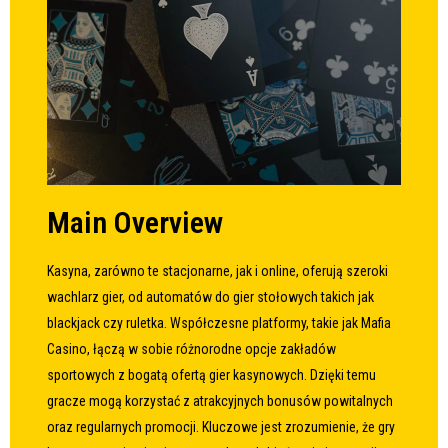
Main Overview
Kasyna, zarówno te stacjonarne, jak i online, oferują szeroki
wachlarz gier, od automatów do gier stołowych takich jak
blackjack czy ruletka. Współczesne platformy, takie jak Mafia
Casino, łączą w sobie różnorodne opcje zakładów
sportowych z bogatą ofertą gier kasynowych. Dzięki temu
gracze mogą korzystać z atrakcyjnych bonusów powitalnych
oraz regularnych promocji. Kluczowe jest zrozumienie, że gry