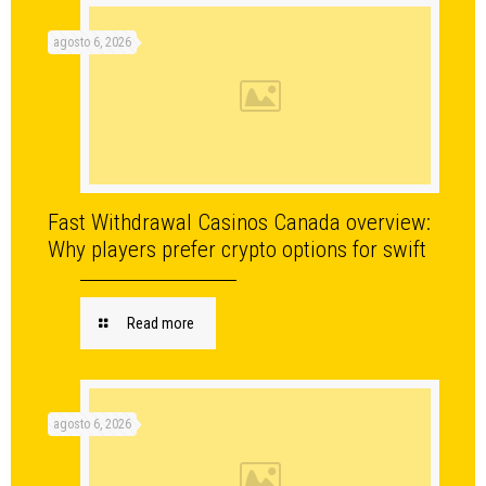
agosto 6, 2026
Fast Withdrawal Casinos Canada overview:
Why players prefer crypto options for swift
Read more
agosto 6, 2026