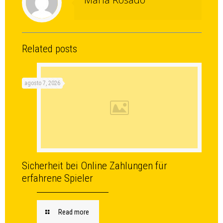
Related posts
agosto 7, 2026
Sicherheit bei Online Zahlungen für
erfahrene Spieler
Read more