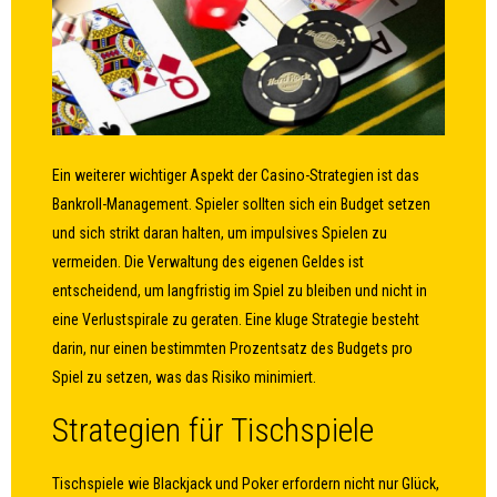
Ein weiterer wichtiger Aspekt der Casino-Strategien ist das
Bankroll-Management. Spieler sollten sich ein Budget setzen
und sich strikt daran halten, um impulsives Spielen zu
vermeiden. Die Verwaltung des eigenen Geldes ist
entscheidend, um langfristig im Spiel zu bleiben und nicht in
eine Verlustspirale zu geraten. Eine kluge Strategie besteht
darin, nur einen bestimmten Prozentsatz des Budgets pro
Spiel zu setzen, was das Risiko minimiert.
Strategien für Tischspiele
Tischspiele wie Blackjack und Poker erfordern nicht nur Glück,