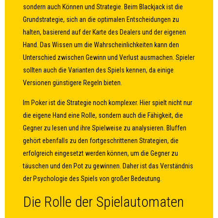
sondern auch Können und Strategie. Beim Blackjack ist die
Grundstrategie, sich an die optimalen Entscheidungen zu
halten, basierend auf der Karte des Dealers und der eigenen
Hand. Das Wissen um die Wahrscheinlichkeiten kann den
Unterschied zwischen Gewinn und Verlust ausmachen. Spieler
sollten auch die Varianten des Spiels kennen, da einige
Versionen günstigere Regeln bieten.
Im Poker ist die Strategie noch komplexer. Hier spielt nicht nur
die eigene Hand eine Rolle, sondern auch die Fähigkeit, die
Gegner zu lesen und ihre Spielweise zu analysieren. Bluffen
gehört ebenfalls zu den fortgeschrittenen Strategien, die
erfolgreich eingesetzt werden können, um die Gegner zu
täuschen und den Pot zu gewinnen. Daher ist das Verständnis
der Psychologie des Spiels von großer Bedeutung.
Die Rolle der Spielautomaten