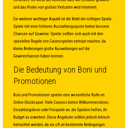
und das Risiko von großen Verlusten wird minimiert.
Ein weiterer wichtiger Aspekt ist die Wahl der richtigen Spiele.
Spiele mit einer höheren Auszahlungsquote bieten bessere
Chancen auf Gewinne. Spieler sollten sich auch mit den
speziellen Regeln von Casinospielen vertraut machen, da
kleine Änderungen große Auswirkungen auf die
Gewinnchancen haben können.
Die Bedeutung von Boni und
Promotionen
Boni und Promotionen spielen eine wesentliche Rolle im
Online-Glücksspiel. Viele Casinos bieten Willkommensboni,
Einzahlungsboni oder Freispiele an, die Spielern helfen, ihr
Budget zu erweitern. Diese Angebote sollten jedoch kritisch
betrachtet werden, da sie oft an bestimmte Bedingungen