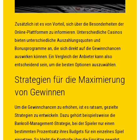
Zusätzlich ist es von Vorteil, sich über die Besonderheiten der
Online-Plattformen zu informieren. Unterschiedliche Casinos
bieten unterschiedliche Auszahlungsquoten und
Bonusprogramme an, die sich direkt auf die Gewinnchancen
auswirken können. Ein Vergleich der Anbieter kann also
entscheidend sein, um die besten Optionen auszuwählen.
Strategien für die Maximierung
von Gewinnen
Um die Gewinnchancen zu erhöhen, ist es ratsam, gezielte
Strategien zu entwickeln. Dazu gehört beispielsweise die
Bankroll-Management-Strategie, bei der Spieler nur einen
bestimmten Prozentsatz ihres Budgets für ein einzelnes Spiel
einsetzen. So bleibt die Kontrolle über die Einsätze gewahrt