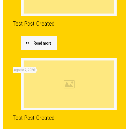
Test Post Created
Read more
agosto 7, 2026
Test Post Created