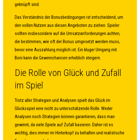
geknüpft sind.
Das Verständnis der Bonusbedingungen ist entscheidend, um
den vollen Nutzen aus diesen Angeboten zu ziehen. Spieler
sollten insbesondere auf die Umsatzanforderungen achten,
die bestimmen, wie oft der Bonus umgesetzt werden muss,
bevor eine Auszahlung möglich ist. Ein kluger Umgang mit
Boni kann die Gewinnchancen erheblich steigern.
Die Rolle von Glück und Zufall
im Spiel
Trotz aller Strategien und Analysen spielt das Glück im
Glücksspiel eine nicht zu unterschätzende Rolle. Weder
Analysen noch Strategien können garantieren, dass man
gewinnt, da viele Spiele auf Zufall basieren. Daher ist es
wichtig, dies immer im Hinterkopf zu behalten und realistische